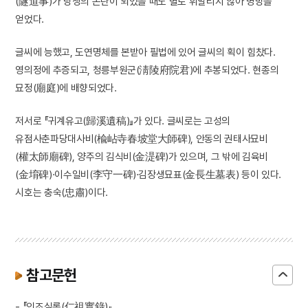
(隧道事)가 당쟁의 논란이 되었을 때도 별로 휘말리지 않아 명망을
얻었다.
글씨에 능했고, 도연명체를 본받아 필법에 있어 글씨의 획이 힘찼다.
영의정에 추증되고, 청릉부원군(淸陵府院君)에 추봉되었다. 현종의
묘정(廟庭)에 배향되었다.
저서로 『귀계유고(歸溪遺稿)』가 있다. 글씨로는 고성의
유점사춘파당대사비(楡岾寺春坡堂大師碑), 안동의 권태사묘비
(權太師廟碑), 양주의 김식비(金湜碑)가 있으며, 그 밖에 김육비
(金堉碑)·이수일비(李守一碑)·김장생묘표(金長生墓表) 등이 있다.
시호는 충숙(忠肅)이다.
참고문헌
- 『인조실록(仁祖實錄)』