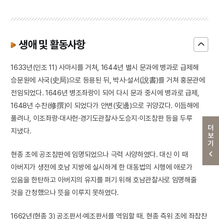
생애 및 활동사항
1633년(인조 11) 사마시를 거쳐, 1644년 별시 문과에 병과로 급제해
승문원에 사국(史局)으로 등용된 뒤, 박사·설서(說書)를 거쳐 홍문관에
전임되었다. 1646년 병조좌랑이 되어 다시 문과 중시에 병과로 급제,
1648년 수찬(修撰)이 되었다가 안변(安邊)으로 귀양갔다. 이듬해에
풀려나, 이조좌랑·대사헌·경기도관찰사·도승지·이조참판 등을 두루
더보기
지냈다.
현종 초에 공조참판에 임명되었으나 극력 사양하였다. 대신 이 때
아버지가 생전에 호남 지방에 실시하게 한 대동법의 시행에 애로가
있음을 한탄하고 아버지의 유지를 펴기 위해 호남관찰사로 임명해줄
것을 간청했으나 뜻을 이루지 못하였다.
1662년(현종 3) 공조판서·예조판서를 역임할 때, 현종 즉위 초에 좌참찬