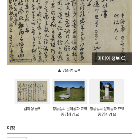
4
세조
5
소양인
6
공민왕
7
김진우
8
만파식적 설화
9
박인로
미디어 정보
10
백련전
김좌명 글씨
김좌명 글씨
청풍김씨 문의공파 묘역
청풍김씨 문의공파 묘역
중 김좌명 묘
중 김좌명 묘
이칭