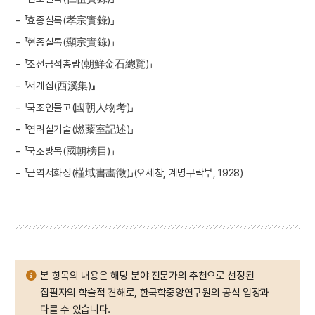
- 『효종실록(孝宗實錄)』
- 『현종실록(顯宗實錄)』
- 『조선금석총람(朝鮮金石總覽)』
- 『서계집(西溪集)』
- 『국조인물고(國朝人物考)』
- 『연려실기술(燃藜室記述)』
- 『국조방목(國朝榜目)』
- 『근역서화징(槿域書畵徵)』(오세창, 계명구락부, 1928)
본 항목의 내용은 해당 분야 전문가의 추천으로 선정된
집필자의 학술적 견해로, 한국학중앙연구원의 공식 입장과
다를 수 있습니다.