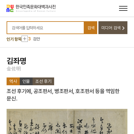
메뉴
본문
바로가기
바로가기
10
백련전
1
금성대군
검색
미디어 검색
2
나화랑
검색어를 입력하세요
3
검안
인기 항목
4
세조
5
소양인
김좌명
6
공민왕
金
佐
明
7
김진우
역사
인물
조선 후기
8
만파식적 설화
조선 후기에, 공조판서, 병조판서, 호조판서 등을 역임한
9
박인로
문신.
10
백련전
1
금성대군
2
나화랑
3
검안