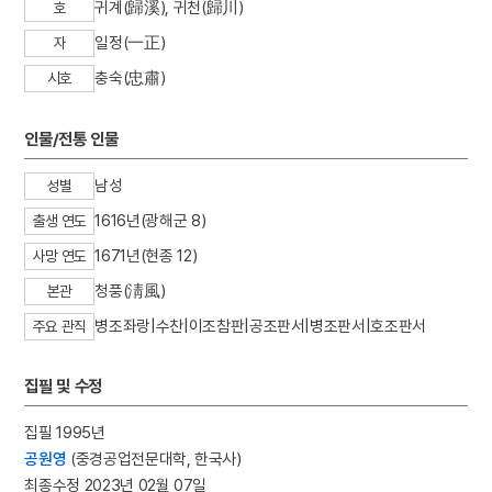
귀계(歸溪), 귀천(歸川)
호
일정(一正)
자
충숙(忠肅)
시호
인물/전통 인물
남성
성별
1616년(광해군 8)
출생 연도
1671년(현종 12)
사망 연도
청풍(淸風)
본관
병조좌랑|수찬|이조참판|공조판서|병조판서|호조판서
주요 관직
집필 및 수정
집필 1995년
공원영
(중경공업전문대학, 한국사)
최종수정 2023년 02월 07일