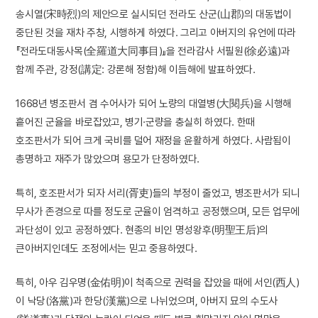
송시열(宋時烈)의 제안으로 실시되던 전라도 산군(山郡)의 대동법이
중단된 것을 재차 주창, 시행하게 하였다. 그리고 아버지의 유언에 따라
『전라도대동사목(全羅道大同事目)』을 전라감사 서필원(徐必遠)과
함께 주관, 강정(講定: 강론해 정함)해 이듬해에 발표하였다.
1668년 병조판서 겸 수어사가 되어 노량의 대열병(大閱兵)을 시행해
흩어진 군율을 바로잡았고, 병기·군량을 충실히 하였다. 한때
호조판서가 되어 크게 국비를 덜어 재정을 윤활하게 하였다. 사람됨이
총명하고 재주가 많았으며 용모가 단정하였다.
특히, 호조판서가 되자 서리(胥吏)들의 부정이 줄었고, 병조판서가 되니
무사가 존경으로 따를 정도로 군율이 엄격하고 공정했으며, 모든 업무에
과단성이 있고 공정하였다. 현종의 비인 명성왕후(明聖王后)의
큰아버지인데도 조정에서는 믿고 중용하였다.
특히, 아우 김우명(金佑明)이 척족으로 권력을 잡았을 때에 서인(西人)
이 낙당(洛黨)과 한당(漢黨)으로 나뉘었으며, 아버지 묘의 수도사