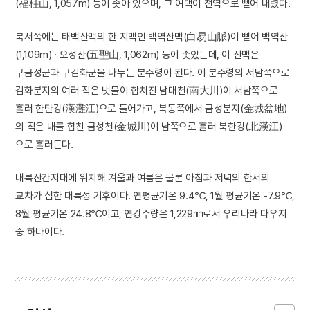
(福柱山, 1,057m) 등이 솟아 있으며, 그 여맥이 전역으로 뻗어 내렸다.
북서쪽에는 태백산맥의 한 지맥인 백역산맥(白易山脈)이 뻗어 백역산
(1,109m) · 오성산(五聖山, 1,062m) 등이 솟았는데, 이 산맥은
구금성군과 구김화군을 나누는 분수령이 된다. 이 분수령의 서남쪽으로
김화분지의 여러 작은 냇물이 합쳐진 남대천(南大川)이 서남쪽으로
흘러 한탄강(漢灘江)으로 들어가고, 북동쪽에서 금성분지(金城盆地)
의 작은 내를 합친 금성천(金城川)이 남쪽으로 흘러 북한강(北漢江)
으로 흘러든다.
내륙산간지대에 위치해 겨울과 여름은 물론 아침과 저녁의 한서의
교차가 심한 대륙성 기후이다. 연평균기온 9.4℃, 1월 평균기온 -7.9℃,
8월 평균기온 24.8℃이고, 연강수량은 1,229㎜로서 우리나라 다우지
중 하나이다.