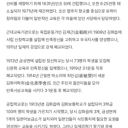
선비를 제향하기 위해 1631년(인조 9)에 건립했으나, 또한 6·25전쟁 때
소실되자 1971년에 재건하였다. 조선 말까지 향교를 중심으로 유학이
장려됨과 더불어 일반적인 교육은 각 마을에 있던 서당에서 담당하였다.
근대교육기관으로는 독립운동가인 김재근(金載根)이 1908년 김화읍에
사립 신창학교를 설립해 민족정신을 고취하고 우국지사를 양성했으나,
1911년 일제의 강압으로 강제 폐교되었다.
1913년 금성면에 설립된 창신학교는 당시 73명의 학생을 모집해
신문화 교육과 민족정신을 일깨웠으나, 1919년 3·1운동 직후
폐교되었다. 1914년 근동면 하소리에 최민섭(崔敏燮)이 세운
김화야학회(金化夜學會)도 인근 주민과 젊은이들을 모아
민족사상교육을 시키다 3·1운동 후 폐교되었다.
공립학교로는 1913년경 김화읍에 김화보통학교가 설립되어 3학급
100여 명의 학생을 가르치기 시작했고, 당시 김화읍에 3개, 금성면에
1개의 일본어보급소가 설치되어 일본인들이 식민통치에 필요한 요원을
양성하는 교육을 시키기도 하였다. 그러나 일제강점기 말기와 광복