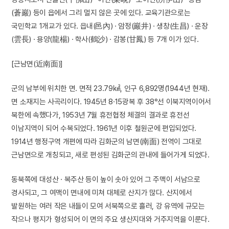
(蒼巖) 등이 읍에서 그리 멀지 않은 곳에 있다. 교육기관으로는
국민학교 1개교가 있다. 읍내(邑內) · 암정(巖井) · 생창(生昌) · 운장
(雲長) · 용양(龍楊) · 학사(鶴沙) · 감봉(甘鳳) 등 7개 이가 있다.
[근남면(近南面)]
군의 남부에 위치한 면. 면적 23.79㎢, 인구 6,892명(1944년 현재).
면 소재지는 사곡리이다. 1945년 8·15광복 후 38°선 이북지역이어서
북한에 속했다가, 1953년 7월 휴전협정 체결의 결과로 휴전선
이남지역이 되어 수복되었다. 1961년 이후 철원군에 편입되었다.
1914년 행정구역 개편에 따라 김화군의 남면(南面) 전역이 그대로
근남면으로 개칭되고, 새로 편성된 김화군의 관내에 들어가게 되었다.
동북쪽에 대성산 · 복주산 등이 높이 솟아 있어 그 주맥이 서남으로
경사되고, 그 여맥이 면내에 미쳐 대체로 산지가 많다. 산지에서
발원하는 여러 작은 내들이 모여 서북쪽으로 흘러, 강 유역에 규모는
작으나 평지가 형성되어 이 면의 주요 생산지대와 거주지역을 이룬다.