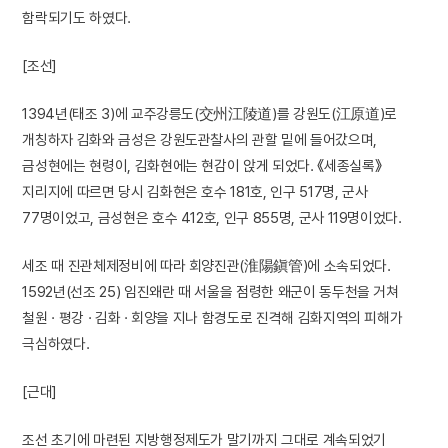
함락되기도 하였다.
[조선]
1394년(태조 3)에 교주강릉도(交州江陵道)를 강원도(江原道)로
개칭하자 김화와 금성은 강원도관찰사의 관할 밑에 들어갔으며,
금성현에는 현령이, 김화현에는 현감이 앉게 되었다. 《세종실록》
지리지에 따르면 당시 김화현은 호수 181호, 인구 517명, 군사
77명이었고, 금성현은 호수 412호, 인구 855명, 군사 119명이었다.
세조 때 진관체제정비에 따라 회양진관(淮陽鎭管)에 소속되었다.
1592년(선조 25) 임진왜란 때 서울을 점령한 왜군이 동두천을 거쳐
철원 · 평강 · 김화 · 회양을 지나 함경도로 진격해 김화지역의 피해가
극심하였다.
[근대]
조선 초기에 마련된 지방행정제도가 말기까지 그대로 계속되었기