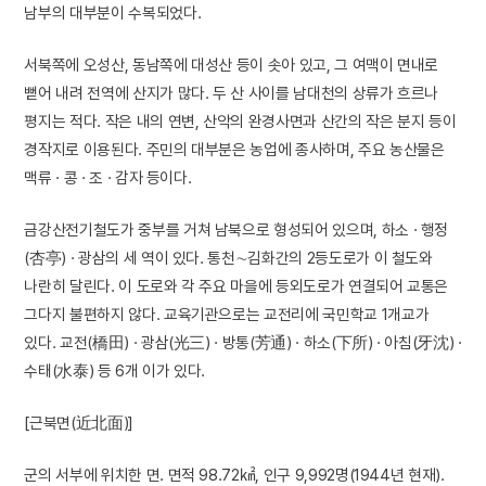
남부의 대부분이 수복되었다.
서북쪽에 오성산, 동남쪽에 대성산 등이 솟아 있고, 그 여맥이 면내로
뻗어 내려 전역에 산지가 많다. 두 산 사이를 남대천의 상류가 흐르나
평지는 적다. 작은 내의 연변, 산악의 완경사면과 산간의 작은 분지 등이
경작지로 이용된다. 주민의 대부분은 농업에 종사하며, 주요 농산물은
맥류 · 콩 · 조 · 감자 등이다.
금강산전기철도가 중부를 거쳐 남북으로 형성되어 있으며, 하소 · 행정
(杏亭) · 광삼의 세 역이 있다. 통천∼김화간의 2등도로가 이 철도와
나란히 달린다. 이 도로와 각 주요 마을에 등외도로가 연결되어 교통은
그다지 불편하지 않다. 교육기관으로는 교전리에 국민학교 1개교가
있다. 교전(橋田) · 광삼(光三) · 방통(芳通) · 하소(下所) · 아침(牙沈) ·
수태(水泰) 등 6개 이가 있다.
[근북면(近北面)]
군의 서부에 위치한 면. 면적 98.72㎢, 인구 9,992명(1944년 현재).