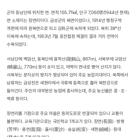
군의 동남단에 위치한 면. 면적 155.71㎢, 인구 7,060명(1944년 현재).
면 소재지는 장연리이다. 금성군의 북면이었으나, 1914년 행정구역
개편에 따라 원북면으로 되고 김화군에 속하게 되었다. 북위 38°선
이북에 속하는데, 1953년 7월 휴전협정 체결의 결과 거의 전역이
수복되었다.
서남단에 백암산, 동북단에 용학산(龍鶴山, 867m), 서북부에 교암산
(轎巖山, 770m) 등이 솟아 있고, 여맥이 면내로 뻗어 산지가 많다.
서북부는 분지상의 평지가 형성되어 있어 주요 농업지대이다. 북쪽에서
남류하는 금성천은 세현리에서 곡류해 동쪽으로 흘러 북한강으로
들어간다. 주민의 대부분은 농업에 종사하는데, 주요 농산물은 콩 · 조 ·
맥류 등이다.
장연리를 기점으로 주요 마을은 등외도로로 연결되어 있으나 교통이
불편하다. 교육기관으로는 국민학교 1개교가 있다. 장연(長淵) · 방평
(芳坪) · 용연(龍淵) · 율사(栗沙) · 송실(松室) · 세현(細峴) · 등대