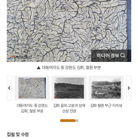
5
조바위
6
훈련도감
7
개성 경천사지 십층석탑
8
달서구
9
데릴사위
10
무명
미디어 정보
대동여지도 중 강원도 김화, 철원 부분
 여인들의
대동여지도 중 강원도
김화 읍외 고분과 성재
김화 철원 부근 지석묘
김화 철
양
김화, 철원 부분
산성 전경
집필 및 수정