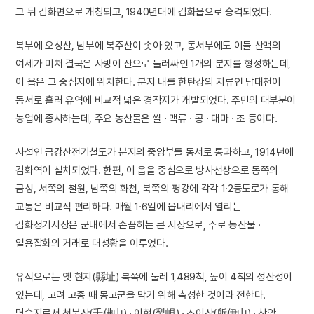
그 뒤 김화면으로 개칭되고, 1940년대에 김화읍으로 승격되었다.
북부에 오성산, 남부에 복주산이 솟아 있고, 동서부에도 이들 산맥의
여세가 미쳐 결국은 사방이 산으로 둘러싸인 1개의 분지를 형성하는데,
이 읍은 그 중심지에 위치한다. 분지 내를 한탄강의 지류인 남대천이
동서로 흘러 유역에 비교적 넓은 경작지가 개발되었다. 주민의 대부분이
농업에 종사하는데, 주요 농산물은 쌀 · 맥류 · 콩 · 대마 · 조 등이다.
사설인 금강산전기철도가 분지의 중앙부를 동서로 통과하고, 1914년에
김화역이 설치되었다. 한편, 이 읍을 중심으로 방사선상으로 동쪽의
금성, 서쪽의 철원, 남쪽의 화천, 북쪽의 평강에 각각 1·2등도로가 통해
교통은 비교적 편리하다. 매월 1·6일에 읍내리에서 열리는
김화정기시장은 군내에서 손꼽히는 큰 시장으로, 주로 농산물 ·
일용잡화의 거래로 대성황을 이루었다.
유적으로는 옛 현지(縣址) 북쪽에 둘레 1,489척, 높이 4척의 성산성이
있는데, 고려 고종 때 몽고군을 막기 위해 축성한 것이라 전한다.
명승지로서 천불산(千佛山) · 이현(梨峴) · 소이산(所伊山) · 창암