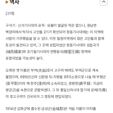
역사
[고대]
구석기 · 신석기시대의 유적 · 유물이 발굴된 적은 없으나, 원남면
백양리에서 탁자식 고인돌 2기가 확인되어 청동기시대에는 이 지역에
사람이 거주했음을 알 수 있다. 이웃 철원지역에서 많은 고인돌과 함께
토성이 발견되고 있어, 그 곳에 성립되었던 청동기시대의 성읍국가
(城邑國家)와 초기철기시대의 연맹왕국(聯盟王國) 영역에
포함되었을 가능성이 높다.
오래된 옛 이름은 부여(夫如)로서 고구려 때에도 부여군으로 계속
불렸으며, 685년(신라 신문왕 5) 지방을 9주5소경으로 나눌 때 부평군
(富平郡)이라 해 한주(漢州)에 소속되었고, 광평현(廣平縣 : 지금의
평강군)을 속현으로 관할하였다. 그 뒤 통일신라시대 말기에 궁예(弓裔)
의 후고구려가 건국되자 그 영토에 편입되었다.
1914년 김화군에 흡수된 금성군(金城郡)은 처음 이름이 야차홀