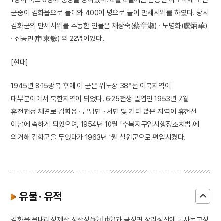
군중이 김화읍으로 들어와 400여 명으로 늘어 만세시위를 하였다. 당시
김화군의 만세시위를 주동한 인물은 채장숙(蔡章淑) · 노병화(盧炳華)
· 신동민(申東敏) 외 22명이었다.
[현대]
1945년 8·15광복 후에 이 군은 위도상 38°선 이북지역이
대부분이어서 북한지역이 되었다. 6·25전쟁 말엽인 1953년 7월
휴전협정 체결로 김화읍 · 근남면 · 서면 및 기타 많은 지역이 휴전선
이남에 속하게 되었으며, 1954년 10월 「수복지구임시행정조치법」에
의거해 김화군을 두었다가 1963년 1월 철원군으로 편입시켰다.
유물 · 유적
김화읍 읍내리성제산 성산성(城山城)과 금성면 상리성산에 통사동고성