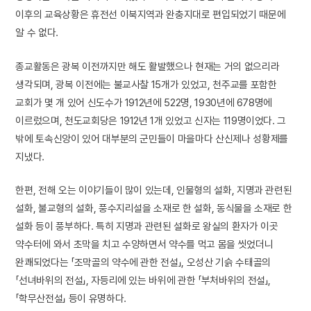
이후의 교육상황은 휴전선 이북지역과 완충지대로 편입되었기 때문에
알 수 없다.
종교활동은 광복 이전까지만 해도 활발했으나 현재는 거의 없으리라
생각되며, 광복 이전에는 불교사찰 15개가 있었고, 천주교를 포함한
교회가 몇 개 있어 신도수가 1912년에 522명, 1930년에 678명에
이르렀으며, 천도교회당은 1912년 1개 있었고 신자는 119명이었다. 그
밖에 토속신앙이 있어 대부분의 군민들이 마을마다 산신제나 성황제를
지냈다.
한편, 전해 오는 이야기들이 많이 있는데, 인물형의 설화, 지명과 관련된
설화, 불교형의 설화, 풍수지리설을 소재로 한 설화, 동식물을 소재로 한
설화 등이 풍부하다. 특히 지명과 관련된 설화로 왕실의 환자가 이곳
약수터에 와서 초막을 치고 수양하면서 약수를 먹고 몸을 씻었더니
완쾌되었다는 「조막골의 약수에 관한 전설」, 오성산 기슭 수태골의
「선녀바위의 전설」, 자등리에 있는 바위에 관한 「부처바위의 전설」,
「학무산전설」 등이 유명하다.