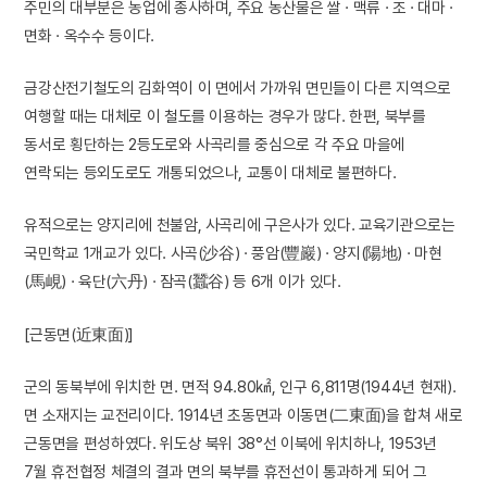
주민의 대부분은 농업에 종사하며, 주요 농산물은 쌀 · 맥류 · 조 · 대마 ·
면화 · 옥수수 등이다.
금강산전기철도의 김화역이 이 면에서 가까워 면민들이 다른 지역으로
여행할 때는 대체로 이 철도를 이용하는 경우가 많다. 한편, 북부를
동서로 횡단하는 2등도로와 사곡리를 중심으로 각 주요 마을에
연락되는 등외도로도 개통되었으나, 교통이 대체로 불편하다.
유적으로는 양지리에 천불암, 사곡리에 구은사가 있다. 교육기관으로는
국민학교 1개교가 있다. 사곡(沙谷) · 풍암(豐巖) · 양지(陽地) · 마현
(馬峴) · 육단(六丹) · 잠곡(蠶谷) 등 6개 이가 있다.
[근동면(近東面)]
군의 동북부에 위치한 면. 면적 94.80㎢, 인구 6,811명(1944년 현재).
면 소재지는 교전리이다. 1914년 초동면과 이동면(二東面)을 합쳐 새로
근동면을 편성하였다. 위도상 북위 38°선 이북에 위치하나, 1953년
7월 휴전협정 체결의 결과 면의 북부를 휴전선이 통과하게 되어 그