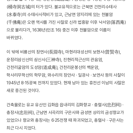
(桶寺洞古城)의 터가 있다. 불교유적으로는 근북면 건천리수태사
(水泰寺)의 수태사사적비가 있고, 근남면 양지리에 있는 천불암
(千佛庵)은 오랜 역사를 가진 사찰로 신라 법흥왕 이후 낙서암(落西庵)
으로 불리다가, 1638년(인조 16) 중건 이후 천불암으로 이름이
바뀌었다.
이 밖에 비룡산의 장연사(長淵寺), 마현리대성산의 보현사(普賢寺),
운장리삼신산의 삼신사(三神寺), 진현리적근산의 관음암,
건천리굴암의 도성암(道成庵), 건천리운봉산의 백운암,
학사리무학산의 학무암, 와수리의 장안사 · 일광사 · 보연사 등의 사찰이
1945년 8·15광복 전까지 있었다. 현재 남아 있는 휴전선 이남의 사찰은
새로 중건된 것이다.
건축물로는 유교 유산인 김화읍 읍내리의 김화향교 · 충렬사(忠烈祠) ·
충장사(忠壯祠), 근남면 사곡리의 구은사와 금성면 상리의 금성향교가
있었으나 향교와 충장사는 6·25전쟁 때 파괴되었고, 충렬사 · 구은사는
최근 다시 지었다.