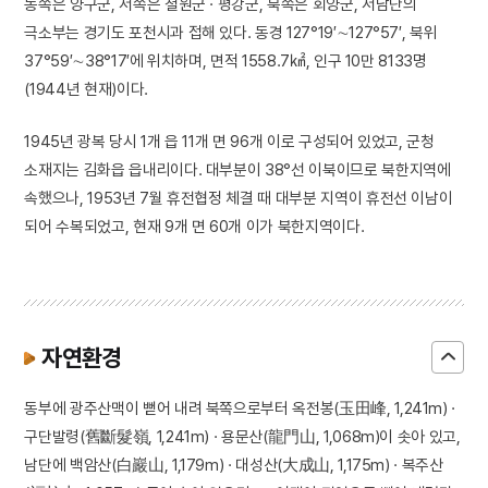
동쪽은 양구군, 서쪽은 철원군 · 평강군, 북쪽은 회양군, 서남단의
극소부는 경기도 포천시과 접해 있다. 동경 127°19′∼127°57′, 북위
37°59′∼38°17′에 위치하며, 면적 1558.7㎢, 인구 10만 8133명
(1944년 현재)이다.
1945년 광복 당시 1개 읍 11개 면 96개 이로 구성되어 있었고, 군청
소재지는 김화읍 읍내리이다. 대부분이 38°선 이북이므로 북한지역에
속했으나, 1953년 7월 휴전협정 체결 때 대부분 지역이 휴전선 이남이
되어 수복되었고, 현재 9개 면 60개 이가 북한지역이다.
자연환경
동부에 광주산맥이 뻗어 내려 북쪽으로부터 옥전봉(玉田峰, 1,241m) ·
구단발령(舊斷髮嶺, 1,241m) · 용문산(龍門山, 1,068m)이 솟아 있고,
남단에 백암산(白巖山, 1,179m) · 대성산(大成山, 1,175m) · 복주산