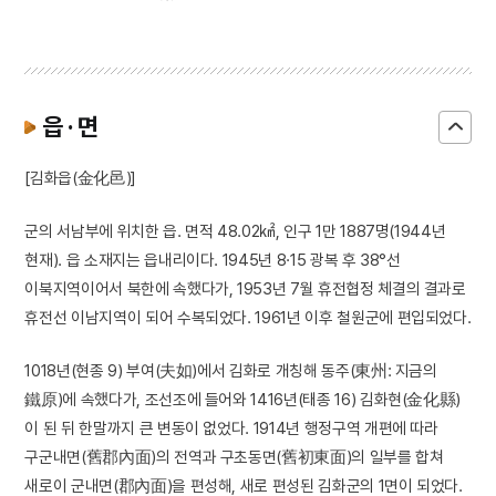
읍 · 면
[김화읍(金化邑)]
군의 서남부에 위치한 읍. 면적 48.02㎢, 인구 1만 1887명(1944년
현재). 읍 소재지는 읍내리이다. 1945년 8·15 광복 후 38°선
이북지역이어서 북한에 속했다가, 1953년 7월 휴전협정 체결의 결과로
휴전선 이남지역이 되어 수복되었다. 1961년 이후 철원군에 편입되었다.
1018년(현종 9) 부여(夫如)에서 김화로 개칭해 동주(東州: 지금의
鐵原)에 속했다가, 조선조에 들어와 1416년(태종 16) 김화현(金化縣)
이 된 뒤 한말까지 큰 변동이 없었다. 1914년 행정구역 개편에 따라
구군내면(舊郡內面)의 전역과 구초동면(舊初東面)의 일부를 합쳐
새로이 군내면(郡內面)을 편성해, 새로 편성된 김화군의 1면이 되었다.