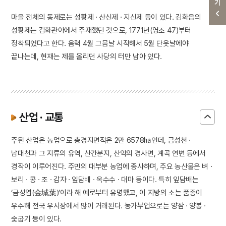
마을 전체의 동제로는 성황제 · 산신제 · 지신제 등이 있다. 김화읍의
성황제는 김화관아에서 주재했던 것으로, 1771년(영조 47)부터
정착되었다고 한다. 음력 4월 그믐날 시작해서 5월 단옷날에야
끝나는데, 현재는 제를 올리던 사당의 터만 남아 있다.
산업 · 교통
주된 산업은 농업으로 총경지면적은 2만 6578㏊인데, 금성천 ·
남대천과 그 지류의 유역, 산간분지, 산악의 경사면, 계곡 연변 등에서
경작이 이루어진다. 주민의 대부분 농업에 종사하며, 주요 농산물은 벼 ·
보리 · 콩 · 조 · 감자 · 잎담배 · 옥수수 · 대마 등이다. 특히 잎담배는
‘금성엽(金城葉)’이라 해 예로부터 유명했고, 이 지방의 소는 품종이
우수해 전국 우시장에서 많이 거래된다. 농가부업으로는 양잠 · 양봉 ·
숯굽기 등이 있다.