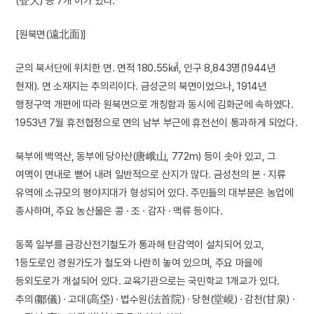
(登大) 등 7개 이가 있다.
[원북면(遠北面)]
군의 북서단에 위치한 면. 면적 180.55㎢, 인구 8,843명(1944년
현재). 면 소재지는 추의리이다. 금성군의 북면이었으나, 1914년
행정구역 개편에 따라 원북면으로 개칭함과 동시에 김화군에 속하였다.
1953년 7월 휴전협정으로 면의 남부 부근에 휴전선이 통과하게 되었다.
북부에 백역산, 동부에 당아산(唐峨山, 772m) 등이 솟아 있고, 그
여맥이 면내로 뻗어 내려 일반적으로 산지가 많다. 금성천의 본 · 지류
유역에 소규모의 평야지대가 형성되어 있다. 주민들의 대부분은 농업에
종사하며, 주요 농산물은 콩 · 조 · 감자 · 맥류 등이다.
동쪽 일부를 금강산전기철도가 통과해 탄감역이 설치되어 있고,
1등도로인 경원가도가 철도와 나란히 놓여 있으며, 주요 마을에
등외도로가 개설되어 있다. 교육기관으로는 국민학교 1개교가 있다.
추의(鄒儀) · 고대(高垈) · 법수원(法首院) · 당현(堂峴) · 감천(甘泉) ·