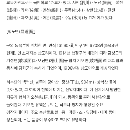
교육기관으로는 국민학교 1개교가 있다. 사천(泗川) · 노남(魯南) · 봉잔
(烽棧) · 좌패(佐佩) · 면천(綿川) · 두목(杜木) · 상판(上板) · 달전
(達田) · 과호(科湖) · 어운(漁雲) · 수동(水洞) 등 11개 이가 있다.
[창도면(昌道面)]
군의 동북부에 위치한 면. 면적 131.90㎢, 인구 1만 6708명(1944년
현재). 면 소재지는 창도리이다. 1914년 행정구역 개편에 따라 금성군의
기성면(岐城面)과 오산면(梧山面)을 합쳐 기오면(岐梧面)이라고 함과
동시에 김화군에 속하게 되었으며, 1938년경 창도면으로 개칭되었다.
서북단에 백역산, 남쪽에 당아산 · 정산(丁山, 904m) · 상학산 등이
솟아 있고, 그 여맥이 전역에 미치는 산악지대이다. 이 산지에서 발원한
지류가 합쳐 기오천(岐梧川)이 되고, 동쪽으로 흘러 북한강으로
들어간다. 기오천 유역은 규모는 작으나 평지가 형성된 주요
경작지대이다. 주요 농산물로 쌀 · 콩 · 맥류 · 조 · 잎담배 · 대마 등이
생산되며, 소는 품종이 우수하고 크기로 유명하다.