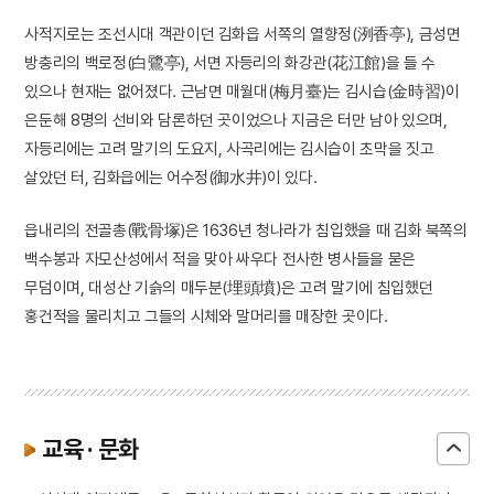
사적지로는 조선시대 객관이던 김화읍 서쪽의 열향정(洌香亭), 금성면
방충리의 백로정(白鷺亭), 서면 자등리의 화강관(花江館)을 들 수
있으나 현재는 없어졌다. 근남면 매월대(梅月臺)는 김시습(金時習)이
은둔해 8명의 선비와 담론하던 곳이었으나 지금은 터만 남아 있으며,
자등리에는 고려 말기의 도요지, 사곡리에는 김시습이 초막을 짓고
살았던 터, 김화읍에는 어수정(御水井)이 있다.
읍내리의 전골총(戰骨塚)은 1636년 청나라가 침입했을 때 김화 북쪽의
백수봉과 자모산성에서 적을 맞아 싸우다 전사한 병사들을 묻은
무덤이며, 대성산 기슭의 매두분(埋頭墳)은 고려 말기에 침입했던
홍건적을 물리치고 그들의 시체와 말머리를 매장한 곳이다.
교육 · 문화