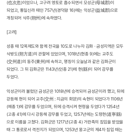
(也次忽)이었으나, 고구려 영토로 흡수되면서 모성군(母城郡)이
되었고, 통일신라 때인 757년(경덕왕 16)에는 익성군(益城郡)으로
개칭되어 삭주(朔州)에 속하였다.
[고려]
성종 때 12목제도와 함께 전국을 10도로 나누자 김화 · 금성지역은 모두
삭방도(朔方道)의 관할에 있었으며, 1018년(현종 9)에는 교주도
(交州道)의 동주(東州)에 속하고, 명칭이 오늘날과 같은 김화군이
되었다. 그 뒤 김화군은 1143년(인종 21)에 현(縣)이 되어 감무를
두었다.
익성군이라 불렀던 금성군은 1018년에 승격되어 금성군이라 했고, 뒤에
강등해 현이 되어 교주(交州 : 지금의 회양)의 속현이 되었다가 1106년
(예종 1)에 감무를 두었으며, 뒤에 승격시켜 현령을 두었다가 1254년
(고종 41)에 다시 강등해 감무를 두었고, 1257년에는 도령현(道寧縣)
으로 이름을 고쳤다. 김화군은 1217년(고종 4) 거란족의 침입을 받았을
때 그 통로로서 격전지가 되었으며, 1253년 몽고군의 제4차 침입 때는