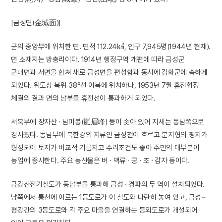
[금성면(金城面)]
군의 중앙부에 위치한 면. 면적 112.24㎢, 인구 7,945명(1944년 현재).
면 소재지는 방충리이다. 1914년 행정구역 개편에 따라 금성군
군내면과 서면을 합쳐 새로 금성면을 편성함과 동시에 김화군에 속하게
되었다. 위도상 북위 38°선 이북에 위치하나, 1953년 7월 휴전협정
체결의 결과 면의 남부를 휴전선이 통과하게 되었다.
서북부에 장자산 · 남미봉(嵐眉峰) 등이 솟아 있어 지세는 동남쪽으로
경사졌다. 동남부에 북한강의 지류인 금성천이 흐르고 분지형의 평지가
형성되어 토지가 비교적 기름지고 수리조건도 좋아 주민의 대부분이
농업에 종사한다. 주요 농산물은 벼 · 맥류 · 콩 · 조 · 감자 등이다.
금강산전기철도가 동남부를 통과해 금성 · 경파의 두 역이 설치되었다.
남쪽에서 통천에 이르는 1등도로가 이 철도와 나란히 놓여 있고, 금성∼
평강간의 3등도로와 각 주요 마을을 연결하는 등외도로가 개설되어