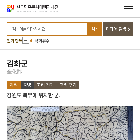
10
무명
메뉴
본문
바로가기
바로가기
1
금성대군
2
조총
검색
미디어 검색
3
뱀
검색어를 입력하세요
4
낙화유수
인기 항목
5
조바위
6
훈련도감
김화군
7
개성 경천사지 십층석탑
金
化
郡
8
달서구
지리
지명
고려 전기
고려 후기
9
데릴사위
강원도 북부에 위치한 군.
10
무명
1
금성대군
2
조총
3
뱀
4
낙화유수