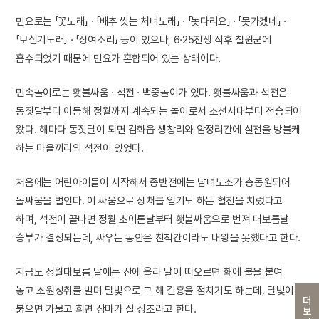
민요로는 「꽃노래」 · 「배추 씻는 처녀노래」 · 「놋다리요」 · 「못가겠네」 ·
「모심기노래」 · 「상여소리」 등이 있으나, 6·25전쟁 직후 철원군에
흡수되었기 때문에 민요가 혼합되어 있는 상태이다.
민속놀이로는 횃불싸움 · 석전 · 백중놀이가 있다. 횃불싸움과 석전은
동짓달부터 이듬해 정월까지 계속되는 놀이로서 조선시대부터 전승되어
왔다. 해마다 동짓달이 되면 김화읍 생창리와 암정리간에 실전을 방불케
하는 마을끼리의 석전이 있었다.
처음에는 어린아이들이 시작해서 종반전에는 남녀노소가 총동원되어
돌싸움을 벌인다. 이 싸움으로 상처를 입기도 하는 혈전을 치렀다고
하며, 석전이 끝나면 정월 초이튿날부터 횃불싸움으로 번져 대보름날
승부가 결정되는데, 싸우는 동안은 친척간이라도 내왕을 못했다고 한다.
지금도 정월대보름 날에는 산에 올라 달이 떠오르면 홰에 불을 붙여
놓고 소원성취를 빌며 달빛으로 그 해 길흉을 점치기도 하는데, 달빛이
더보기
붉으면 가물고 희면 장마가 질 징조라고 한다.