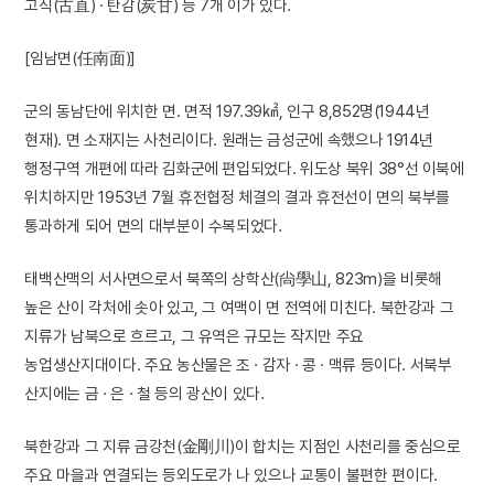
고직(古直) · 탄감(炭甘) 등 7개 이가 있다.
[임남면(任南面)]
군의 동남단에 위치한 면. 면적 197.39㎢, 인구 8,852명(1944년
현재). 면 소재지는 사천리이다. 원래는 금성군에 속했으나 1914년
행정구역 개편에 따라 김화군에 편입되었다. 위도상 북위 38°선 이북에
위치하지만 1953년 7월 휴전협정 체결의 결과 휴전선이 면의 북부를
통과하게 되어 면의 대부분이 수복되었다.
태백산맥의 서사면으로서 북쪽의 상학산(尙學山, 823m)을 비롯해
높은 산이 각처에 솟아 있고, 그 여맥이 면 전역에 미친다. 북한강과 그
지류가 남북으로 흐르고, 그 유역은 규모는 작지만 주요
농업생산지대이다. 주요 농산물은 조 · 감자 · 콩 · 맥류 등이다. 서북부
산지에는 금 · 은 · 철 등의 광산이 있다.
북한강과 그 지류 금강천(金剛川)이 합치는 지점인 사천리를 중심으로
주요 마을과 연결되는 등외도로가 나 있으나 교통이 불편한 편이다.