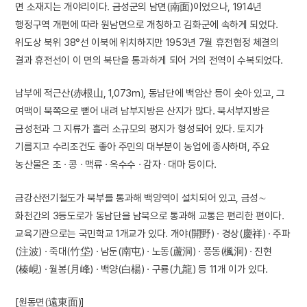
면 소재지는 개야리이다. 금성군의 남면(南面)이었으나, 1914년
행정구역 개편에 따라 원남면으로 개칭하고 김화군에 속하게 되었다.
위도상 북위 38°선 이북에 위치하지만 1953년 7월 휴전협정 체결의
결과 휴전선이 이 면의 북단을 통과하게 되어 거의 전역이 수복되었다.
남부에 적근산(赤根山, 1,073m), 동남단에 백암산 등이 솟아 있고, 그
여맥이 북쪽으로 뻗어 내려 남부지방은 산지가 많다. 북서부지방은
금성천과 그 지류가 흘러 소규모의 평지가 형성되어 있다. 토지가
기름지고 수리조건도 좋아 주민의 대부분이 농업에 종사하며, 주요
농산물은 조 · 콩 · 맥류 · 옥수수 · 감자 · 대마 등이다.
금강산전기철도가 북부를 통과해 백양역이 설치되어 있고, 금성∼
화천간의 3등도로가 동남단을 남북으로 통과해 교통은 편리한 편이다.
교육기관으로는 국민학교 1개교가 있다. 개야(開野) · 경상(慶祥) · 주파
(注波) · 죽대(竹垈) · 남둔(南屯) · 노동(蘆洞) · 풍동(楓洞) · 진현
(榛峴) · 월봉(月峰) · 백양(白楊) · 구룡(九龍) 등 11개 이가 있다.
[원동면(遠東面)]