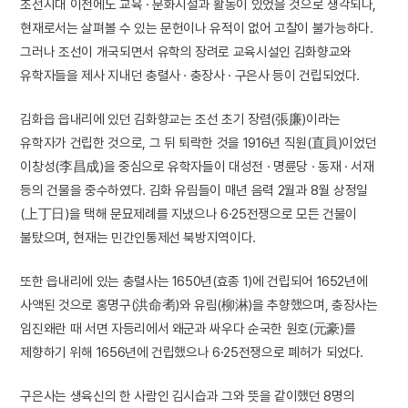
조선시대 이전에도 교육 · 문화시설과 활동이 있었을 것으로 생각되나,
현재로서는 살펴볼 수 있는 문헌이나 유적이 없어 고찰이 불가능하다.
그러나 조선이 개국되면서 유학의 장려로 교육시설인 김화향교와
유학자들을 제사 지내던 충렬사 · 충장사 · 구은사 등이 건립되었다.
김화읍 읍내리에 있던 김화향교는 조선 초기 장렴(張廉)이라는
유학자가 건립한 것으로, 그 뒤 퇴락한 것을 1916년 직원(直員)이었던
이창성(李昌成)을 중심으로 유학자들이 대성전 · 명륜당 · 동재 · 서재
등의 건물을 중수하였다. 김화 유림들이 매년 음력 2월과 8월 상정일
(上丁日)을 택해 문묘제례를 지냈으나 6·25전쟁으로 모든 건물이
불탔으며, 현재는 민간인통제선 북방지역이다.
또한 읍내리에 있는 충렬사는 1650년(효종 1)에 건립되어 1652년에
사액된 것으로 홍명구(洪命耉)와 유림(柳淋)을 추향했으며, 충장사는
임진왜란 때 서면 자등리에서 왜군과 싸우다 순국한 원호(元豪)를
제향하기 위해 1656년에 건립했으나 6·25전쟁으로 폐허가 되었다.
구은사는 생육신의 한 사람인 김시습과 그와 뜻을 같이했던 8명의