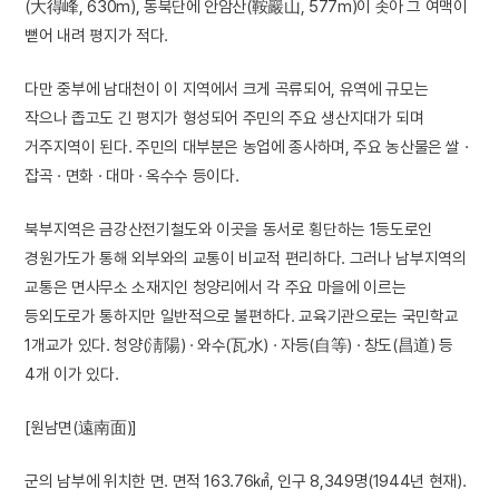
(大得峰, 630m), 동북단에 안암산(鞍巖山, 577m)이 솟아 그 여맥이
뻗어 내려 평지가 적다.
다만 중부에 남대천이 이 지역에서 크게 곡류되어, 유역에 규모는
작으나 좁고도 긴 평지가 형성되어 주민의 주요 생산지대가 되며
거주지역이 된다. 주민의 대부분은 농업에 종사하며, 주요 농산물은 쌀 ·
잡곡 · 면화 · 대마 · 옥수수 등이다.
북부지역은 금강산전기철도와 이곳을 동서로 횡단하는 1등도로인
경원가도가 통해 외부와의 교통이 비교적 편리하다. 그러나 남부지역의
교통은 면사무소 소재지인 청양리에서 각 주요 마을에 이르는
등외도로가 통하지만 일반적으로 불편하다. 교육기관으로는 국민학교
1개교가 있다. 청양(淸陽) · 와수(瓦水) · 자등(自等) · 창도(昌道) 등
4개 이가 있다.
[원남면(遠南面)]
군의 남부에 위치한 면. 면적 163.76㎢, 인구 8,349명(1944년 현재).