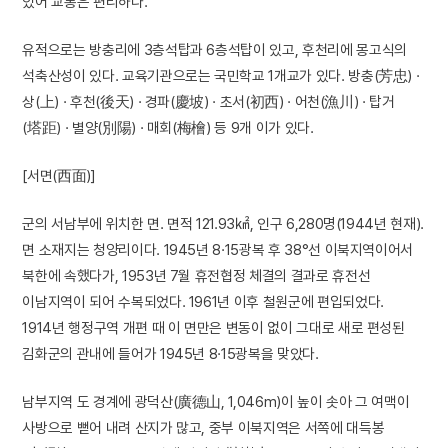
있어 교통은 편리하다.
유적으로는 방충리에 3층석탑과 6층석탑이 있고, 후천리에 몽고식의
석축산성이 있다. 교육기관으로는 국민학교 1개교가 있다. 방충(芳忠) ·
상(上) · 후천(後天) · 경파(慶坡) · 초서(初西) · 어천(漁川) · 탑거
(塔距) · 별양(別陽) · 매회(梅檜) 등 9개 이가 있다.
[서면(西面)]
군의 서남부에 위치한 면. 면적 121.93㎢, 인구 6,280명(1944년 현재).
면 소재지는 청양리이다. 1945년 8·15광복 후 38°선 이북지역이어서
북한에 속했다가, 1953년 7월 휴전협정 체결의 결과로 휴전선
이남지역이 되어 수복되었다. 1961년 이후 철원군에 편입되었다.
1914년 행정구역 개편 때 이 면만은 변동이 없이 그대로 새로 편성된
김화군의 관내에 들어가 1945년 8·15광복을 맞았다.
남부지역 도 경계에 광덕산(廣德山, 1,046m)이 높이 솟아 그 여맥이
사방으로 뻗어 내려 산지가 많고, 중부 이북지역은 서쪽에 대득봉