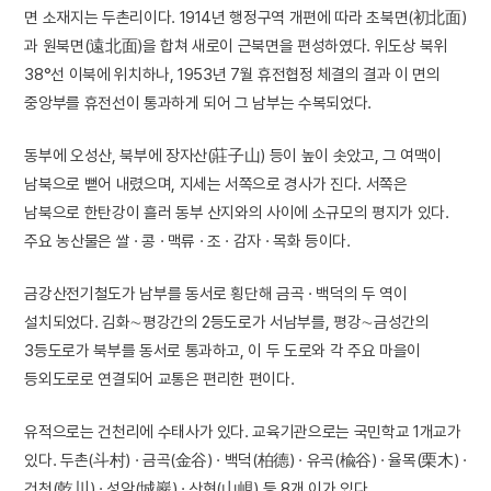
면 소재지는 두촌리이다. 1914년 행정구역 개편에 따라 초북면(初北面)
과 원북면(遠北面)을 합쳐 새로이 근북면을 편성하였다. 위도상 북위
38°선 이북에 위치하나, 1953년 7월 휴전협정 체결의 결과 이 면의
중앙부를 휴전선이 통과하게 되어 그 남부는 수복되었다.
동부에 오성산, 북부에 장자산(莊子山) 등이 높이 솟았고, 그 여맥이
남북으로 뻗어 내렸으며, 지세는 서쪽으로 경사가 진다. 서쪽은
남북으로 한탄강이 흘러 동부 산지와의 사이에 소규모의 평지가 있다.
주요 농산물은 쌀 · 콩 · 맥류 · 조 · 감자 · 목화 등이다.
금강산전기철도가 남부를 동서로 횡단해 금곡 · 백덕의 두 역이
설치되었다. 김화∼평강간의 2등도로가 서남부를, 평강∼금성간의
3등도로가 북부를 동서로 통과하고, 이 두 도로와 각 주요 마을이
등외도로로 연결되어 교통은 편리한 편이다.
유적으로는 건천리에 수태사가 있다. 교육기관으로는 국민학교 1개교가
있다. 두촌(斗村) · 금곡(金谷) · 백덕(柏德) · 유곡(楡谷) · 율목(栗木) ·
건천(乾川) · 성암(城巖) · 산현(山峴) 등 8개 이가 있다.