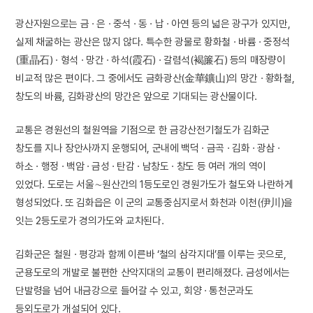
광산자원으로는 금 · 은 · 중석 · 동 · 납 · 아연 등의 넓은 광구가 있지만,
실제 채굴하는 광산은 많지 않다. 특수한 광물로 황화철 · 바륨 · 중정석
(重晶石) · 형석 · 망간 · 하석(霞石) · 갈렴석(褐簾石) 등의 매장량이
비교적 많은 편이다. 그 중에서도 금화광산(金華鑛山)의 망간 · 황화철,
창도의 바륨, 김화광산의 망간은 앞으로 기대되는 광산물이다.
교통은 경원선의 철원역을 기점으로 한 금강산전기철도가 김화군
창도를 지나 장안사까지 운행되어, 군내에 백덕 · 금곡 · 김화 · 광삼 ·
하소 · 행정 · 백암 · 금성 · 탄감 · 남창도 · 창도 등 여러 개의 역이
있었다. 도로는 서울∼원산간의 1등도로인 경원가도가 철도와 나란하게
형성되었다. 또 김화읍은 이 군의 교통중심지로서 화천과 이천(伊川)을
잇는 2등도로가 경의가도와 교차된다.
김화군은 철원 · 평강과 함께 이른바 ‘철의 삼각지대’를 이루는 곳으로,
군용도로의 개발로 불편한 산악지대의 교통이 편리해졌다. 금성에서는
단발령을 넘어 내금강으로 들어갈 수 있고, 회양 · 통천군과도
등외도로가 개설되어 있다.