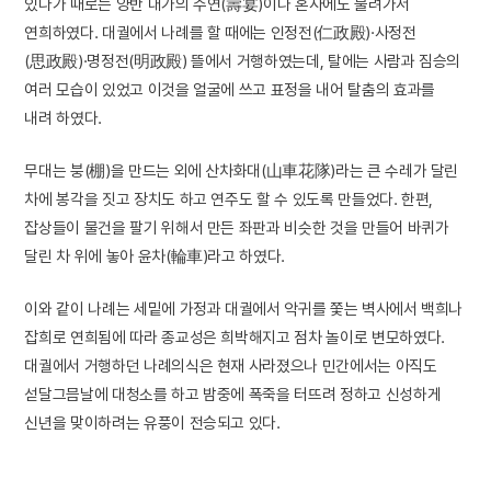
있다가 때로는 양반 대가의 수연(壽宴)이나 혼사에도 불려가서
연희하였다. 대궐에서 나례를 할 때에는 인정전(仁政殿)·사정전
(思政殿)·명정전(明政殿) 뜰에서 거행하였는데, 탈에는 사람과 짐승의
여러 모습이 있었고 이것을 얼굴에 쓰고 표정을 내어 탈춤의 효과를
내려 하였다.
무대는 붕(棚)을 만드는 외에 산차화대(山車花隊)라는 큰 수레가 달린
차에 봉각을 짓고 장치도 하고 연주도 할 수 있도록 만들었다. 한편,
잡상들이 물건을 팔기 위해서 만든 좌판과 비슷한 것을 만들어 바퀴가
달린 차 위에 놓아 윤차(輪車)라고 하였다.
이와 같이 나례는 세밑에 가정과 대궐에서 악귀를 쫓는 벽사에서 백희나
잡희로 연희됨에 따라 종교성은 희박해지고 점차 놀이로 변모하였다.
대궐에서 거행하던 나례의식은 현재 사라졌으나 민간에서는 아직도
섣달그믐날에 대청소를 하고 밤중에 폭죽을 터뜨려 정하고 신성하게
신년을 맞이하려는 유풍이 전승되고 있다.