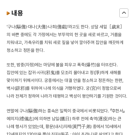
내용
‘구나(驅儺)·대나(大儺)·나희(儺戱)’라고도 한다. 섣달 세밑［歲末］
의 바쁜 중에도 각 가정에서는 부뚜막의 헌 곳을 새로 바르고, 거름을
치워내고, 가축우리를 치워 새로 짚을 넣어 깔아주며 집안을 깨끗하게
청소하고 정돈을 한다.
또한, 밤중(자정)에는 마당에 불을 피우고 폭죽(爆竹)을 터뜨린다.
집안에 있는 잡귀·사귀(邪鬼)를 모조리 몰아내고 정(淨)하게 새해를
맞이하기 위해서이다. 궁중에서는 대궐 안을 청소하고 정돈하는 한편,
벽사(辟邪)를 위하여 나례 의식을 거행하였다. 궁(宮)이 정함으로써
나라 전체가 정하여 나라가 태평하고 백성이 평안하기를 기원한 것이다.
연말에 구나(驅儺)하는 풍속은 일찍이 중국에서 비롯되었다. 『후한서』
예의지(禮儀志)에 의하면 납일(臘日) 하루 전에 축역(逐疫)하는 큰
나례 행사가 있었는데, 황문(내시)자제(黃門子弟) 중에서 10세에서
12세까지의 120인을 뽑아 진자(侲子 : 아이 초라니)로 삼았다고 한다.