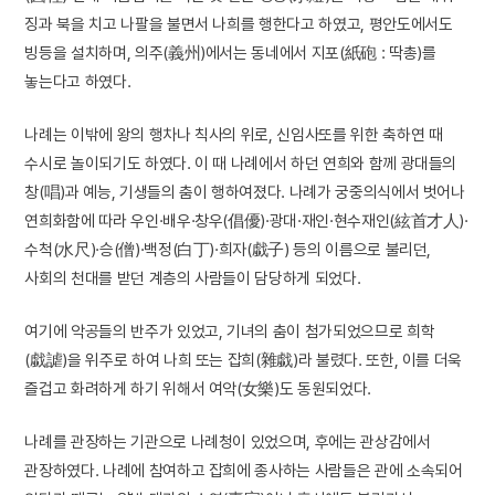
징과 북을 치고 나팔을 불면서 나희를 행한다고 하였고, 평안도에서도
빙등을 설치하며, 의주(義州)에서는 동네에서 지포(紙砲 : 딱총)를
놓는다고 하였다.
나례는 이밖에 왕의 행차나 칙사의 위로, 신임사또를 위한 축하연 때
수시로 놀이되기도 하였다. 이 때 나례에서 하던 연희와 함께 광대들의
창(唱)과 예능, 기생들의 춤이 행하여졌다. 나례가 궁중의식에서 벗어나
연희화함에 따라 우인·배우·창우(倡優)·광대·재인·현수재인(絃首才人)·
수척(水尺)·승(僧)·백정(白丁)·희자(戱子) 등의 이름으로 불리던,
사회의 천대를 받던 계층의 사람들이 담당하게 되었다.
여기에 악공들의 반주가 있었고, 기녀의 춤이 첨가되었으므로 희학
(戱謔)을 위주로 하여 나희 또는 잡희(雜戱)라 불렸다. 또한, 이를 더욱
즐겁고 화려하게 하기 위해서 여악(女樂)도 동원되었다.
나례를 관장하는 기관으로 나례청이 있었으며, 후에는 관상감에서
관장하였다. 나례에 참여하고 잡희에 종사하는 사람들은 관에 소속되어