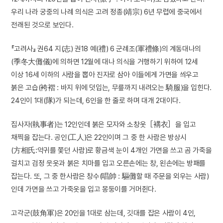
우리 나라 궁중의 나례 의식은 고려 정종(靖宗) 6년 무렵에 중국에서
전래된 것으로 보인다.
『고려사』 권64 지(志) 권18 예(禮) 6 군례조(軍禮條)의 계동대나의
(季冬大儺儀)에 의하면 12월에 대나 의식을 거행하기 위하여 12세
이상 16세 이하의 사람을 뽑아 진자로 삼아 이들에게 가면을 씌우고
붉은 고습(袴褶 : 바지 위에 덧입는, 무릎까지 내려오는 騎服)을 입힌다.
24인이 1대(隊)가 되는데, 6인을 한 줄로 하며 대개 2대이다.
집사자(執事者)는 12인인데 붉은 모자와 소창옷［褠衣］을 입고
채찍을 잡는다. 공인(工人)은 22인이며 그 중 한 사람은 방상시
(方相氏:악귀를 쫓던 사람)로 황금색 눈이 4개인 가면을 쓰고 곰 가죽을
걸치고 검정 웃옷과 붉은 치마를 입고 오른손에는 창, 왼손에는 방패를
잡는다. 또, 그 중 한사람은 창수(唱帥 : 驅儺할 때 주문을 외우는 사람)
인데 가면을 쓰고 가죽옷을 입고 몽둥이를 거머쥔다.
고각군(鼓角軍)은 20인을 1대로 삼는데, 깃대를 잡은 사람이 4인,