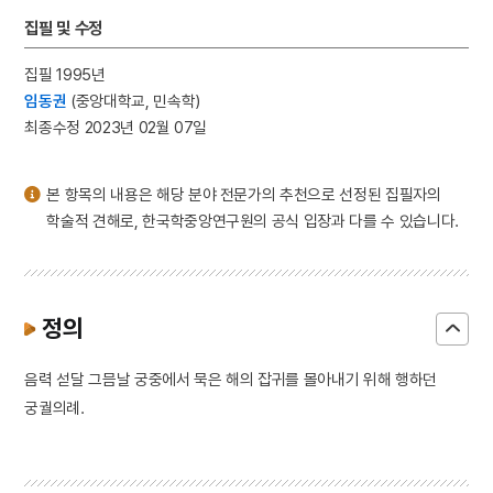
3
친일인명사전
집필 및 수정
4
국립소록도병원
집필 1995년
5
병리학
임동권
(중앙대학교, 민속학)
6
원
최종수정 2023년 02월 07일
7
삼백초
8
수표
본 항목의 내용은 해당 분야 전문가의 추천으로 선정된 집필자의
9
이
학술적 견해로, 한국학중앙연구원의 공식 입장과 다를 수 있습니다.
10
금교도
정의
음력 섣달 그믐날 궁중에서 묵은 해의 잡귀를 몰아내기 위해 행하던
궁궐의례.