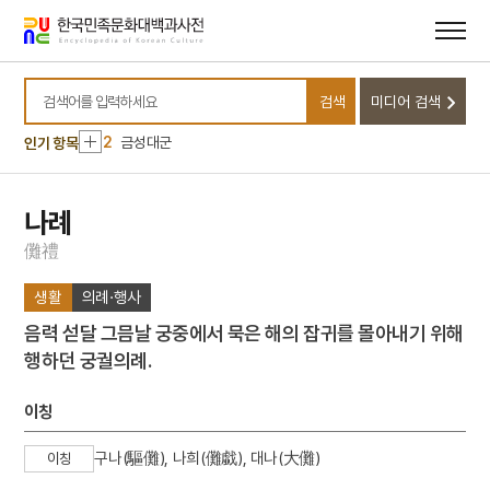
메뉴
본문
바로가기
바로가기
10
금교도
검색
미디어 검색
1
대정실업친목회
검색어를 입력하세요
2
금성대군
인기 항목
3
친일인명사전
4
국립소록도병원
나례
5
병리학
儺
禮
6
원
생활
의례·행사
7
삼백초
음력 섣달 그믐날 궁중에서 묵은 해의 잡귀를 몰아내기 위해
8
수표
행하던 궁궐의례.
9
이
10
금교도
이칭
1
대정실업친목회
구나(驅儺), 나희(儺戱), 대나(大儺)
이칭
2
금성대군