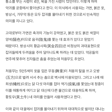
퉁소를 부는 사람이 4인, 북을 가진 사람이 12인이다. 이렇게 하여
악귀를 궁중에서 쫓아낸다고 한다. 이 의식에서 사용되는 가면, 붉은 옷,
방상시, 가무악 등은 모두 잡귀를 몰아내기 위한 것으로서 민속적인
의미를 지니고 있다.
고대로부터 가면은 축귀의 기능이 강하였고, 붉은 옷도 붉은 색깔이
양색(陽色)이므로 음귀(陰鬼)를 쫓는 데 효과가 있다고 믿었기
때문이다. 방상시의 황금사목(黃金四目)은 비정상의 과대표현으로
잡귀들에게 두려움을 주어 달아나도록 하려는 데 있었다. 악공들의
연주에 맞추어 진자들은 춤을 추었는데 처용무도 추었다.
처용무는 5인5색의 옷을 입은 무동(舞童)이 처용의 탈을 쓰고 오방
(五方)으로 벌려 서서 추는 춤으로 벽사에 이용되었다. 그리고 나례 때
희생(犧牲)으로는 닭 다섯 마리를 잡아 역기(疫氣)를 쫓았는데 정종이
이를 애통하게 여기고 닭 대신에 다른 물건으로 대용하도록 하여,
황토우(黃土牛) 네 마리를 만들어 사용하였다고 한다.
이와 같이 대궐에서 잡귀를 몰아내기 위하여 대대적으로 벌이던 대나는