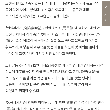
조선시대에도 계속되었는데, 시대에 따라 동원되는 인원과 규모·격식
더보기
등에 있어 차이는 있었다. 조선 후기 이후에는 그 규모가 대폭
축소되었고, 나중에는 그 유습만이 남게 되었다.
『열양세시기(洌陽歲時記)』 정월 원일조(元日條)에 의하면, 대궐 안
궁전 근처에서 각각 총을 놓아 세 번 소리를 내고 지방관청에서는 우인
(優人 : 화랑이)들이 허수아비의 탈을 쓰고 바라를 울리고 막대기를
휘두르며, 호령을 하고 무엇을 쫓는 시늉을 하면서 몇 바퀴를 돌다가
나가는데 그것은 나례에서 끼쳐진 법이라고 하였다.
또한, 『동국세시기』 12월 제석조(除夕條)에 의하면 대궐 안에서는 제석
전날에 대포를 쏘는데 이를 연종포(年終砲)라고 한다. 화전(火箭)을
쏘고 징과 북을 울리는 것은 곧 대나의 역질귀신을 쫓는 행사의
유풍이라고 하였다. 한편, 민간에서도 이러한 유습이 널리 퍼져
있었음을 짐작할 수 있다.
『동국세시기』에 의하면 함경도 풍속에 ‘청단(靑壇)’이라 하여, 마치 원주
(圓柱) 안에 기름심지를 박은 것 같은 빙등(氷燈)을 켜놓고 밤을 새워