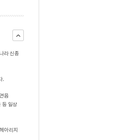
명나라 신종
다.
 연음
율 등 일상
 헤아리지