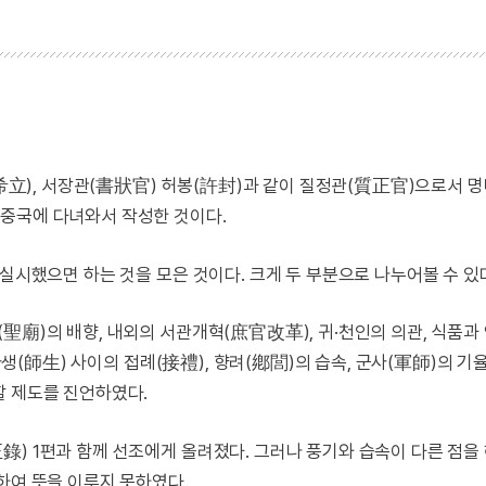
(朴希立), 서장관(書狀官) 허봉(許封)과 같이 질정관(質正官)으로서 
중국에 다녀와서 작성한 것이다.
실시했으면 하는 것을 모은 것이다. 크게 두 부분으로 나누어볼 수 있
聖廟)의 배향, 내외의 서관개혁(庶官改革), 귀·천인의 의관, 식품과
 사생(師生) 사이의 접례(接禮), 향려(鄕閭)의 습속, 군사(軍師)의 기
할 제도를 진언하였다.
錄) 1편과 함께 선조에게 올려졌다. 그러나 풍기와 습속이 다른 점을
하여 뜻을 이루지 못하였다.