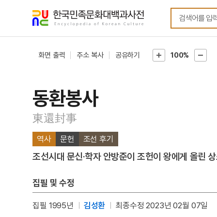
메뉴
본문
바로가기
바로가기
화면 출력
주소 복사
공유하기
100%
동환봉사
東還封事
역사
문헌
조선 후기
조선시대 문신·학자 안방준이 조헌이 왕에게 올린 상
집필 및 수정
집필 1995년
김성환
최종수정 2023년 02월 07일