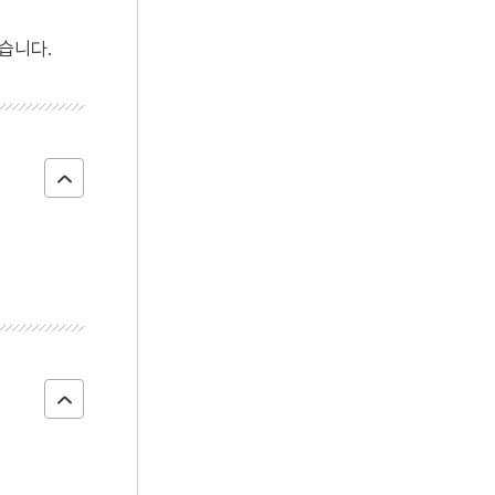
4
동백꽃
습니다.
5
색즉시공 공즉시색
6
정철
7
하숙정
8
12·12 군사반란
9
금오계첩
10
동명왕편