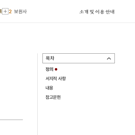
1
금성대군
목
2
보원사
소개 및 이용 안내
3
감은사 지정11년명 금고
4
동백꽃
5
색즉시공 공즉시색
6
정철
목차
7
하숙정
정의
8
12·12 군사반란
서지적 사항
9
금오계첩
내용
10
동명왕편
참고문헌
1
금성대군
2
보원사
3
감은사 지정11년명 금고