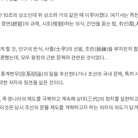
 10조의 상소인데 위 상소와 거의 같은 때 이루어졌다. 여기서는 격
, 경연(經筵)의 규례, 시조(視朝)하는 의식, 간언을 듣는 법, 취인(取
게 할 것, 인구의 번식, 사졸(士卒)의 선발, 조련(操鍊)을 부지런히 할
거론했는데, 모두 왕정의 근본 문제와 관련된 것이었다. .
 종계변무(宗系辯誣)의 일을 주선한다거나 조선의 국내 문제, 특히 
대한 저자의 정견을 실은 것이다.
용, 즉 명나라의 제도를 극복하고 계속해 삼대(三代)의 정치를 실현하
 이것은 당시 조선의 문물 제도를 개혁하고자 하는 저자의 의도가 담겨