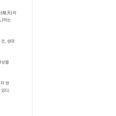
천(格天)의
人)하는
 것, 성대
사상을
고자 한
 있다.