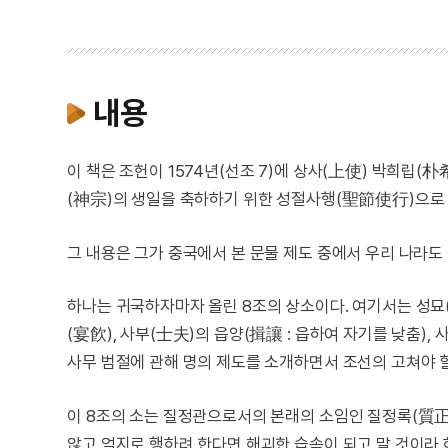
내용
이 책은 조헌이 1574년(선조 7)에 상사(上使) 박희립
(神宗)의 생일을 축하하기 위한 성절사행(聖節使行)으로 
그 내용은 그가 중국에서 본 문물 제도 중에서 우리 나라도 
하나는 귀국하자마자 올린 8조의 상소이다. 여기서는 성묘(
(宴飮), 사부(士夫)의 읍양(揖讓 : 읍하여 자기를 낮춤),
사무 범절에 관해 명의 제도를 소개하면서 조선의 고쳐야 
이 8조의 소는 질정관으로서의 본래의 소임인 질정록(質正
않고 억지로 행하려 한다면 해괴한 습속이 되고 말 것이라 