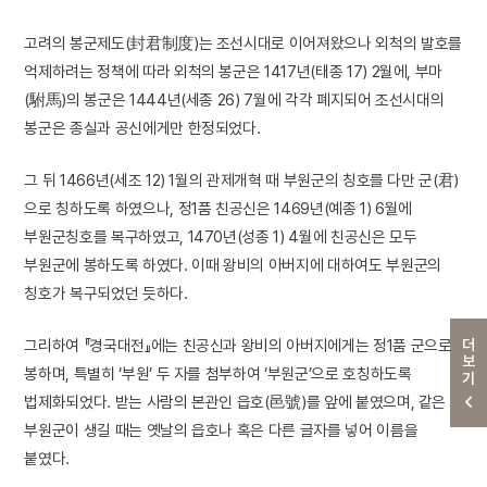
고려의 봉군제도(封君制度)는 조선시대로 이어져왔으나 외척의 발호를
억제하려는 정책에 따라 외척의 봉군은 1417년(태종 17) 2월에, 부마
(駙馬)의 봉군은 1444년(세종 26) 7월에 각각 폐지되어 조선시대의
봉군은 종실과 공신에게만 한정되었다.
그 뒤 1466년(세조 12) 1월의 관제개혁 때 부원군의 칭호를 다만 군(君)
으로 칭하도록 하였으나, 정1품 친공신은 1469년(예종 1) 6월에
부원군칭호를 복구하였고, 1470년(성종 1) 4월에 친공신은 모두
부원군에 봉하도록 하였다. 이때 왕비의 아버지에 대하여도 부원군의
칭호가 복구되었던 듯하다.
더보기
그리하여 『경국대전』에는 친공신과 왕비의 아버지에게는 정1품 군으로
봉하며, 특별히 ‘부원’ 두 자를 첨부하여 ‘부원군’으로 호칭하도록
법제화되었다. 받는 사람의 본관인 읍호(邑號)를 앞에 붙였으며, 같은
부원군이 생길 때는 옛날의 읍호나 혹은 다른 글자를 넣어 이름을
붙였다.