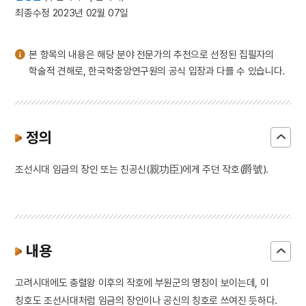
3
북조선임시인민위원회
최종수정 2023년 02월 07일
4
사천왕
5
세조
본 항목의 내용은 해당 분야 전문가의 추천으로 선정된 집필자의
6
구이
학술적 견해로, 한국학중앙연구원의 공식 입장과 다를 수 있습니다.
7
주시경
8
청일전쟁
9
측우기
정의
10
국가유산기본법
조선시대 임금의 장인 또는 친공신(親功臣)에게 주던 작호(爵號).
내용
고려시대에도 충렬왕 이후의 작호에 부원군의 명칭이 보이는데, 이
칭호도 조선시대처럼 임금의 장인이나 공신의 칭호로 쓰여진 듯하다.