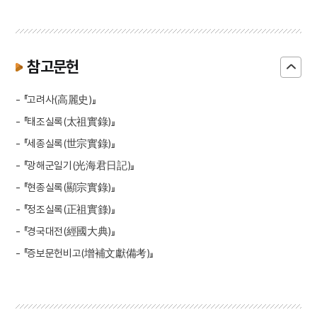
참고문헌
- 『고려사(高麗史)』
- 『태조실록(太祖實錄)』
- 『세종실록(世宗實錄)』
- 『광해군일기(光海君日記)』
- 『현종실록(顯宗實錄)』
- 『정조실록(正祖實錄)』
- 『경국대전(經國大典)』
- 『증보문헌비고(增補文獻備考)』