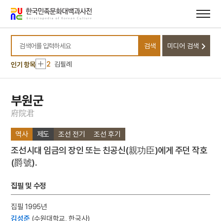
메뉴
본문
바로가기
바로가기
10
국가유산기본법
검색
미디어 검색
1
금성대군
검색어를 입력하세요
2
김필례
인기 항목
3
북조선임시인민위원회
4
사천왕
부원군
5
세조
府
院
君
6
구이
역사
제도
조선 전기
조선 후기
7
주시경
조선시대 임금의 장인 또는 친공신(親功臣)에게 주던 작호
8
청일전쟁
(爵號).
9
측우기
10
국가유산기본법
집필 및 수정
1
금성대군
집필 1995년
2
김필례
김성준
(수원대학교, 한국사)