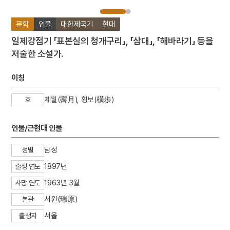
문학
인물
대한제국기
현대
일제강점기 「표본실의 청개구리」, 「삼대」, 「해바라기」 등을
저술한 소설가.
이칭
제월(霽月), 횡보(橫步)
호
인물/근현대 인물
남성
성별
1897년
출생 연도
1963년 3월
사망 연도
서원(瑞原)
본관
서울
출생지