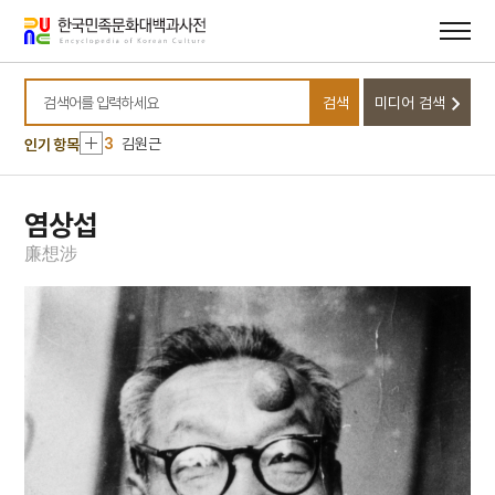
메뉴
본문
바로가기
바로가기
10
금성대군
1
표민대화
검색
미디어 검색
2
가섭산 가섭사
검색어를 입력하세요
3
김원근
인기 항목
4
뚜껑접시
5
몰부가
염상섭
6
여수·순천 10·19사건
廉
想
涉
7
현몽쌍룡기
8
고기압
9
규합총서
10
금성대군
1
표민대화
2
가섭산 가섭사
3
김원근