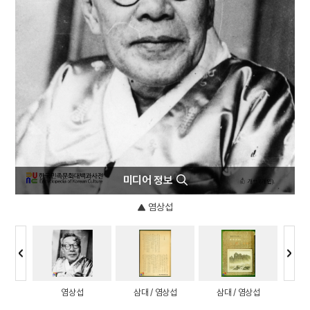
4
뚜껑접시
5
몰부가
6
여수·순천 10·19사건
7
현몽쌍룡기
8
고기압
9
규합총서
10
금성대군
미디어 정보
염상섭
리 / 염
염상섭
삼대 / 염상섭
삼대 / 염상섭
표본실의