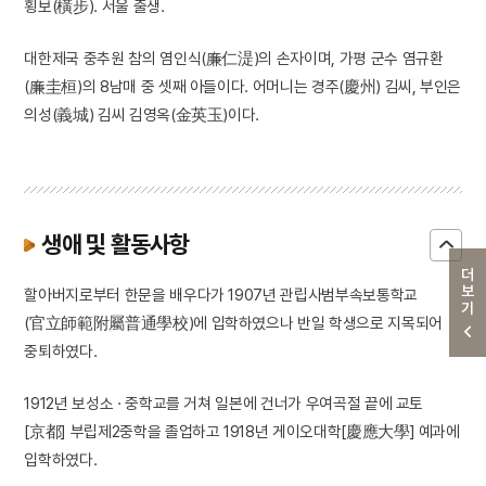
횡보(橫步). 서울 출생.
대한제국 중추원 참의 염인식(廉仁湜)의 손자이며, 가평 군수 염규환
(廉圭桓)의 8남매 중 셋째 아들이다. 어머니는 경주(慶州) 김씨, 부인은
의성(義城) 김씨 김영옥(金英玉)이다.
생애 및 활동사항
더보기
할아버지로부터 한문을 배우다가 1907년 관립사범부속보통학교
(官立師範附屬普通學校)에 입학하였으나 반일 학생으로 지목되어
중퇴하였다.
1912년 보성소 · 중학교를 거쳐 일본에 건너가 우여곡절 끝에 교토
[京都] 부립제2중학을 졸업하고 1918년 게이오대학[慶應大學] 예과에
입학하였다.