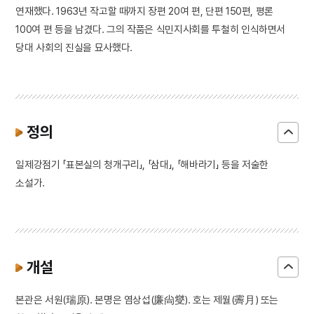
연재했다. 1963년 작고할 때까지 장편 20여 편, 단편 150편, 평론
100여 편 등을 남겼다. 그의 작품은 식민지사회를 투철히 인식하면서
당대 사회의 진실을 묘사했다.
정의
일제강점기 「표본실의 청개구리」, 「삼대」, 「해바라기」 등을 저술한
소설가.
개설
본관은 서원(瑞原). 본명은 염상섭(廉尙燮). 호는 제월(霽月) 또는