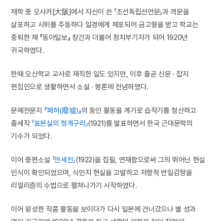
재학 중 오사카[大阪]에서 자신이 쓴 「조선독립선언문」과 격문을
살포하고 시위를 주동하다 일경에게 체포되어 금고형을 받고 학교는
중퇴한 채 『동아일보』 창간과 더불어 정치부기자가 되어 1920년
귀국하였다.
한때 오산학교 교사로 재직한 일도 있지만, 이후 줄곧 신문 · 잡지
편집인으로 생활하면서 소설 · 평론에 전념하였다.
문예전문지
『폐허(廢墟)』
의 동인 활동을 계기로 습작기를 청산하고
출세작
「표본실의 청개구리」
(1921)를 발표하면서 한국 근대문학의
기수가 되었다.
이어 중편소설
「만세전」
(1922)을 집필, 연재함으로써 그의 뛰어난 현실
인식이 확인되었으며, 식민지 현실을 고발하고 저항적 반일감정을
리얼리즘의 수법으로 펼쳐나가기 시작하였다.
이어 왕성한 작품 활동을 보이다가 다시 일본에 건너갔으나 별 성과