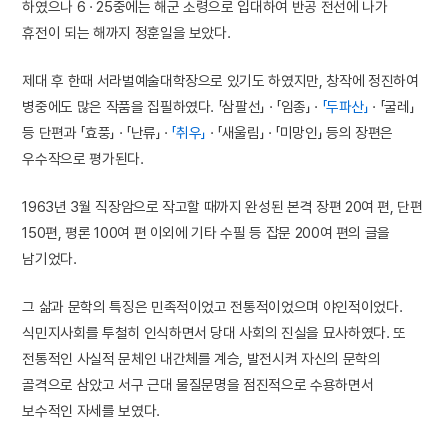
하였으나 6 · 25중에는 해군 소령으로 입대하여 반공 전선에 나가
휴전이 되는 해까지 정훈일을 보았다.
제대 후 한때 서라벌예술대학장으로 있기도 하였지만, 창작에 정진하여
병중에도 많은 작품을 집필하였다. 「삼팔선」 · 「임종」 ·
「두파산」
· 「굴레」
등 단편과 「효풍」 · 「난류」 ·
「취우」
· 「새울림」 · 「미망인」 등의 장편은
우수작으로 평가된다.
1963년 3월 직장암으로 작고할 때까지 완성된 본격 장편 20여 편, 단편
150편, 평론 100여 편 이외에 기타 수필 등 잡문 200여 편의 글을
남기었다.
그 삶과 문학의 특징은 민족적이었고 전통적이었으며 야인적이었다.
식민지사회를 투철히 인식하면서 당대 사회의 진실을 묘사하였다. 또
전통적인 사실적 문체인 내간체를 계승, 발전시켜 자신의 문학의
골격으로 삼았고 서구 근대 물질문명을 점진적으로 수용하면서
보수적인 자세를 보였다.