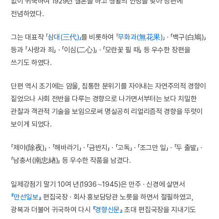
없이 귀국하여 1929년 결혼을 하고 생활의 안정을 찾아 장편에
전념하였다.
그는 대표작
「삼대(三代)」
를 비롯하여
「무화과(無花果)」
· 「백구(白鳩)」
등과 「사랑과 죄」 · 「이심(二心)」 · 「모란꽃 필 때」 등 우수한 장편을
쓰기도 하였다.
단편 역시 초기에는 암울, 침통한 분위기를 자아내는 자연주의적 경향이
짙었으나 사회 전반을 다루는 경향으로 나가면서부터는 보다 치밀한
관찰과 객관적 기술을 보임으로써 명실공히 리얼리즘적 경향을 뚜렷이
보이게 되었다.
「제야(除夜)」 · 「해바라기」 · 「금반지」 · 「고독」 · 「조그만 일」 · 「두 출발」 ·
「남충서(南忠緖)」 등 우수한 작품을 남겼다.
일제강점기 말기 10여 년(1936∼1945)은 만주 · 신경에 살면서
『만선일보』
편집국장 · 회사 홍보담당관 노릇을 하면서 절필하였고,
광복과 더불어 귀국하여 다시
『경향신문』
초대 편집국장을 지내기도