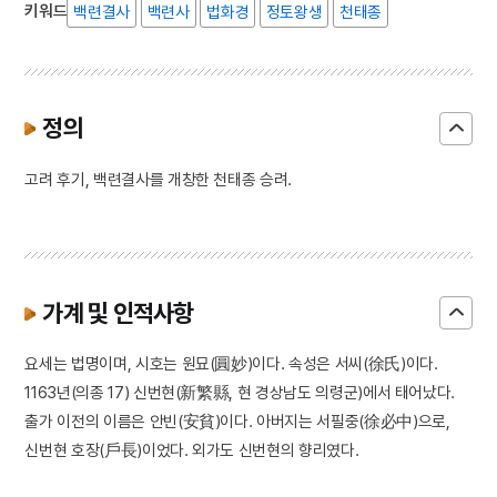
키워드
백련결사
백련사
법화경
정토왕생
천태종
정의
고려 후기, 백련결사를 개창한 천태종 승려.
가계 및 인적사항
요세는 법명이며, 시호는 원묘(圓妙)이다. 속성은 서씨(徐氏)이다.
1163년(의종 17) 신번현(新繁縣, 현 경상남도 의령군)에서 태어났다.
출가 이전의 이름은 안빈(安貧)이다. 아버지는 서필중(徐必中)으로,
신번현 호장(戶長)이었다. 외가도 신번현의 향리였다.