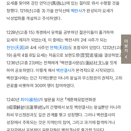
요세를 찾아와 강진 만덕산(萬德山)에 있는 절터로 와서 수행할 것을
청했다. 1216년(고종 3) 가을 만덕산에
백련사
가 완성되자 요세가
낙성법회를 개설하고 주석하였다.
1228년(고종 15) 개경에서 유학을 공부하던 젊은이들이 출가하여
요세의 제자가 되었는데, 이 중에는 백련사의 2세 사주가 되는
더보기
천인(天因)
과 4세 사주인
천책(天頙)
도 포함되어 있었다. 1232년(고종
19) 음력 4월 8일 요세는 처음으로 보현도량(普賢道場)을 결성하였고,
1236년(고종 23)에는 천책에게 「백련결사문(白蓮結社文)」을 짓게
하여 공포하였다. 이렇게 해서
백련결사
가 본격적으로 시작되었다.
백련결사에는 인근 지역민뿐만 아니라 왕실과 무신정권의 권력자, 고위
관료를 비롯하여 300여 명이 참여하였다.
1240년
최이(崔怡)
가 발문을 지은 『계환해묘법연화경
(戒環解妙法蓮華經)』의 간행에서 보듯 백련결사는 왕실뿐만 아니라
최씨 무신정권과도 깊은 관계를 맺고 성장했다. 그러나 백련결사의
성장에서 주목되는 것은 지역민의 참여, 그리고 과거에 합격하거나
국자감에서 공부하던 유학자들이 백련결사로 출가한 일이다.