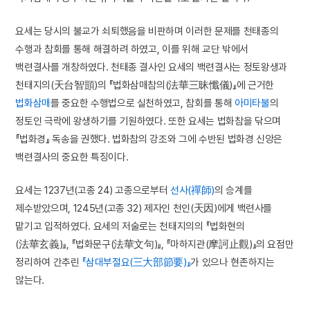
요세는 당시의 불교가 쇠퇴했음을 비판하며 이러한 문제를 천태종의
수행과 참회를 통해 해결하려 하였고, 이를 위해 교단 밖에서
백련결사를 개창하였다. 천태종 결사인 요세의 백련결사는 정토왕생과
천태지의(天台智顗)의 『법화삼매참의(法華三昧懺儀)』에 근거한
법화삼매
를 중요한 수행법으로 실천하였고, 참회를 통해
아미타불
의
정토인 극락에 왕생하기를 기원하였다. 또한 요세는 법화참을 닦으며
『법화경』 독송을 권했다. 법화참의 강조와 그에 수반된 법화경 신앙은
백련결사의 중요한 특징이다.
요세는 1237년(고종 24) 고종으로부터
선사(禪師)
의 승계를
제수받았으며, 1245년(고종 32) 제자인 천인(天因)에게 백련사를
맡기고 입적하였다. 요세의 저술로는 천태지의의 『법화현의
(法華玄義)』, 『법화문구(法華文句)』, 『마하지관(摩訶止觀)』의 요점만
정리하여 간추린
『삼대부절요(三大部節要)』
가 있으나 현존하지는
않는다.