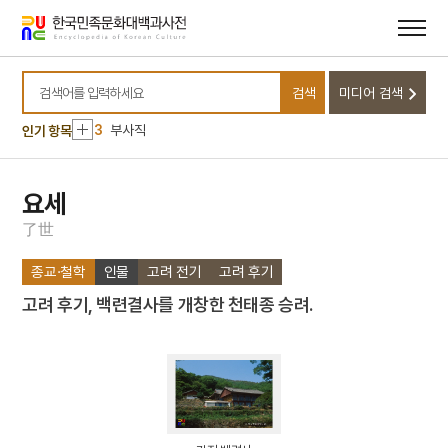
메뉴
본문
바로가기
바로가기
10
고려혁명군관학교
1
세조
검색
미디어 검색
2
금성대군
검색어를 입력하세요
3
부사직
인기 항목
4
산청 범학리 삼층석탑
5
예종
요세
6
정순왕후
了
世
7
세종
종교·철학
인물
고려 전기
고려 후기
8
아리랑
고려 후기, 백련결사를 개창한 천태종 승려.
9
갓
10
고려혁명군관학교
1
세조
2
금성대군
3
부사직