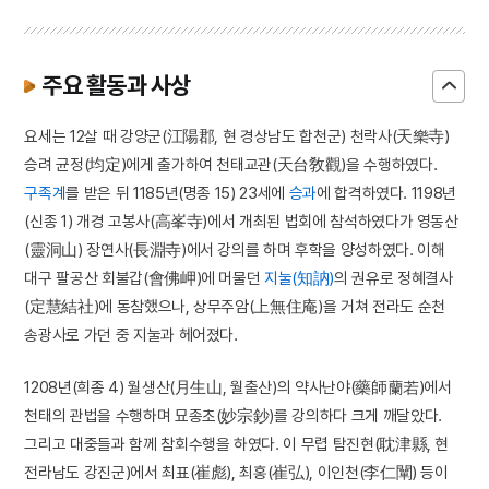
주요 활동과 사상
요세는 12살 때 강양군(江陽郡, 현 경상남도 합천군) 천락사(天樂寺)
승려 균정(均定)에게 출가하여 천태교관(天台敎觀)을 수행하였다.
구족계
를 받은 뒤 1185년(명종 15) 23세에
승과
에 합격하였다. 1198년
(신종 1) 개경 고봉사(高峯寺)에서 개최된 법회에 참석하였다가 영동산
(靈洞山) 장연사(長淵寺)에서 강의를 하며 후학을 양성하였다. 이해
대구 팔공산 회불갑(會佛岬)에 머물던
지눌(知訥)
의 권유로 정혜결사
(定慧結社)에 동참했으나, 상무주암(上無住庵)을 거쳐 전라도 순천
송광사로 가던 중 지눌과 헤어졌다.
1208년(희종 4) 월생산(月生山, 월출산)의 약사난야(藥師蘭若)에서
천태의 관법을 수행하며 묘종초(妙宗鈔)를 강의하다 크게 깨달았다.
그리고 대중들과 함께 참회수행을 하였다. 이 무렵 탐진현(耽津縣, 현
전라남도 강진군)에서 최표(崔彪), 최홍(崔弘), 이인천(李仁闡) 등이