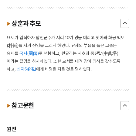
상훈과 추모
요세가 입적하자 탐진군수가 서리 10여 명을 데리고 찾아와 화공 박보
(朴輔)를 시켜 진영을 그리게 하였다. 요세의 부음을 들은 고종은
요세를
국사(國師)
로 책봉하고, 원묘라는 시호와 중진탑(中眞塔)
이라는 탑명을 하사하였다. 또한 교서를 내려 장례 의식을 갖추도록
하고,
최자(崔滋)
에게 비명을 지을 것을 명하였다.
참고문헌
원전