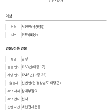
강진 백련사
4
산청 범학리 삼층석탑
5
예종
이칭
6
정순왕후
7
세종
서안빈(徐安貧)
본명
8
아리랑
원묘(圓妙)
시호
9
갓
10
고려혁명군관학교
인물/전통 인물
남성
성별
1163년(의종 17)
출생 연도
1245년(고종 32)
사망 연도
신번현(현 경상남도 의령군)
출생지
삼대부절요
주요 저서
선사
주요 관직
백련결사운동
관련 사건