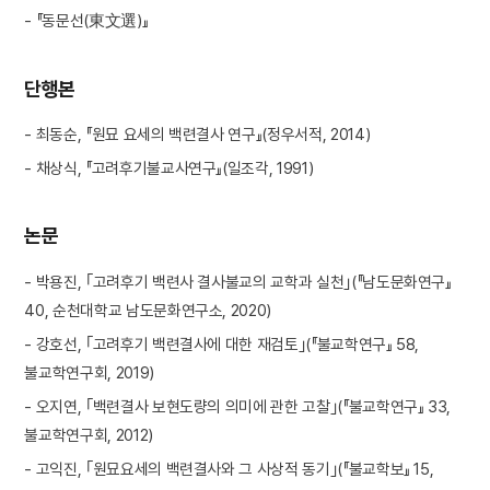
- 『동문선(東文選)』
단행본
- 최동순, 『원묘 요세의 백련결사 연구』(정우서적, 2014)
- 채상식, 『고려후기불교사연구』(일조각, 1991)
논문
- 박용진, ｢고려후기 백련사 결사불교의 교학과 실천｣(『남도문화연구』
40, 순천대학교 남도문화연구소, 2020)
- 강호선, ｢고려후기 백련결사에 대한 재검토｣(『불교학연구』 58,
불교학연구회, 2019)
- 오지연, ｢백련결사 보현도량의 의미에 관한 고찰｣(『불교학연구』 33,
불교학연구회, 2012)
- 고익진, ｢원묘요세의 백련결사와 그 사상적 동기｣(『불교학보』 15,