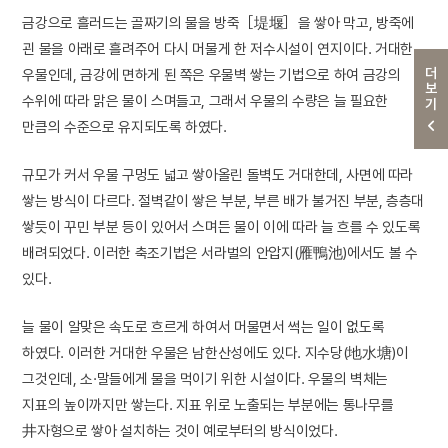
금강으로 흘러드는 골짜기의 물을 방죽［堤堰］을 쌓아 막고, 방죽에
괸 물을 아래로 흘려주어 다시 머물게 한 저수시설이 연지이다. 거대한
더보기
우물인데, 금강에 면하게 된 쪽은 우물벽 쌓는 기법으로 하여 금강의
수위에 따라 맑은 물이 스며들고, 그래서 우물의 수량은 늘 필요한
만큼의 수준으로 유지되도록 하였다.
규모가 커서 우물 구멍도 넓고 쌓아올린 돌벽도 거대한데, 사면에 따라
쌓는 방식이 다르다. 절벽같이 쌓은 부분, 부른 배가 불거진 부분, 층층대
쌓듯이 꾸민 부분 등이 있어서 스며든 물이 이에 따라 늘 흐를 수 있도록
배려되었다. 이러한 축조기법은 서라벌의 안압지(雁鴨池)에서도 볼 수
있다.
늘 물이 알맞은 속도로 흐르게 하여서 머물면서 썩는 일이 없도록
하였다. 이러한 거대한 우물은 남한산성에도 있다. 지수당(地水塘)이
그것인데, 소·말들에게 물을 먹이기 위한 시설이다. 우물의 벽체는
지표의 높이까지만 쌓는다. 지표 위로 노출되는 부분에는 통나무를
井자형으로 쌓아 설치하는 것이 예로부터의 방식이었다.