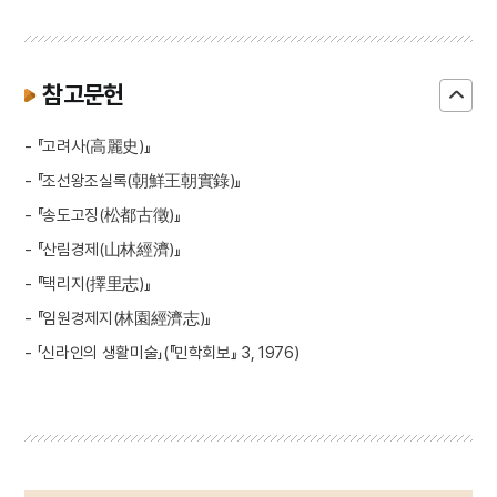
참고문헌
- 『고려사(高麗史)』
- 『조선왕조실록(朝鮮王朝實錄)』
- 『송도고징(松都古徵)』
- 『산림경제(山林經濟)』
- 『택리지(擇里志)』
- 『임원경제지(林園經濟志)』
- 「신라인의 생활미술」(『민학회보』 3, 1976)