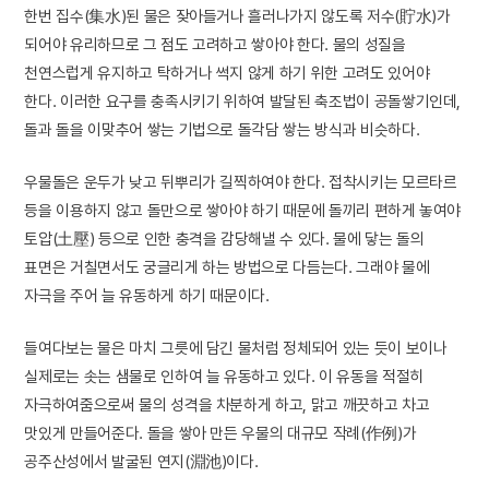
한번 집수(集水)된 물은 잦아들거나 흘러나가지 않도록 저수(貯水)가
되어야 유리하므로 그 점도 고려하고 쌓아야 한다. 물의 성질을
천연스럽게 유지하고 탁하거나 썩지 않게 하기 위한 고려도 있어야
한다. 이러한 요구를 충족시키기 위하여 발달된 축조법이 공돌쌓기인데,
돌과 돌을 이맞추어 쌓는 기법으로 돌각담 쌓는 방식과 비슷하다.
우물돌은 운두가 낮고 뒤뿌리가 길찍하여야 한다. 접착시키는 모르타르
등을 이용하지 않고 돌만으로 쌓아야 하기 때문에 돌끼리 편하게 놓여야
토압(土壓) 등으로 인한 충격을 감당해낼 수 있다. 물에 닿는 돌의
표면은 거칠면서도 궁글리게 하는 방법으로 다듬는다. 그래야 물에
자극을 주어 늘 유동하게 하기 때문이다.
들여다보는 물은 마치 그릇에 담긴 물처럼 정체되어 있는 듯이 보이나
실제로는 솟는 샘물로 인하여 늘 유동하고 있다. 이 유동을 적절히
자극하여줌으로써 물의 성격을 차분하게 하고, 맑고 깨끗하고 차고
맛있게 만들어준다. 돌을 쌓아 만든 우물의 대규모 작례(作例)가
공주산성에서 발굴된 연지(淵池)이다.