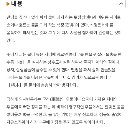
내용
맨땅을 깊거나 얕게 파서 물이 괴게 하는 토정(土井)과 바위틈 사이로
솟거나 흐르는 물을 괴게 하는 석정(石井)이 있다. 석정은 바위를
옴폭하게 파서 만든 것과 그 위에 다시 시설을 첨가하여 완성하는 것이
있다.
솟아서 괴는 물이 높은 자리에 있으면 통나무를 반으로 잘라 물홈을 판
수통［椧］을 설치하는 상수도시설을 하여서 골짜기 아래의 절이나
정자, 살림집들에 급수할 수 있게 한다. 맨땅을 파서 깊이 만들었을
때에는 물기를 머금은 우물벽이 무너질 염려가 있으므로 통나무
［椿木］를 둘레에 촘촘히 박아 방지한다.
급하게 임시변통하는 군진(軍陣)의 우물이나 습지에 가까운 지대의
우물에 이러한 장치를 하는 데 비하여 영구적인 우물에서는 알맞은 돌을
쌓아올려 벽을 구성한다. 돌 쌓는 기법은 매우 정교하다. 샘물의 출입이
자유스러워야 하기 때문에 지장을 주지 않도록 쌓아야 한다.