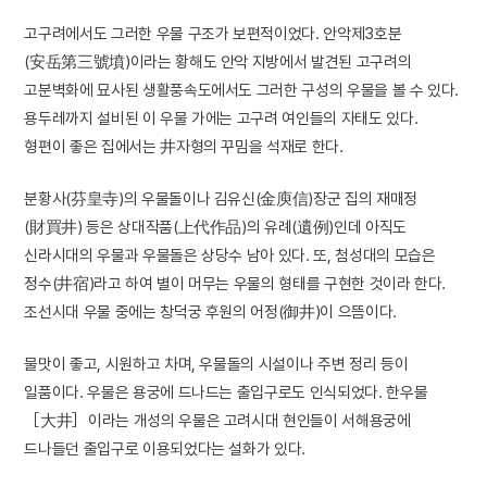
고구려에서도 그러한 우물 구조가 보편적이었다. 안악제3호분
(安岳第三號墳)이라는 황해도 안악 지방에서 발견된 고구려의
고분벽화에 묘사된 생활풍속도에서도 그러한 구성의 우물을 볼 수 있다.
용두레까지 설비된 이 우물 가에는 고구려 여인들의 자태도 있다.
형편이 좋은 집에서는 井자형의 꾸밈을 석재로 한다.
분황사(芬皇寺)의 우물돌이나 김유신(金庾信)장군 집의 재매정
(財買井) 등은 상대작품(上代作品)의 유례(遺例)인데 아직도
신라시대의 우물과 우물돌은 상당수 남아 있다. 또, 첨성대의 모습은
정수(井宿)라고 하여 별이 머무는 우물의 형태를 구현한 것이라 한다.
조선시대 우물 중에는 창덕궁 후원의 어정(御井)이 으뜸이다.
물맛이 좋고, 시원하고 차며, 우물돌의 시설이나 주변 정리 등이
일품이다. 우물은 용궁에 드나드는 출입구로도 인식되었다. 한우물
［大井］이라는 개성의 우물은 고려시대 현인들이 서해용궁에
드나들던 출입구로 이용되었다는 설화가 있다.