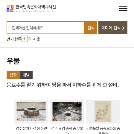
메뉴
본문
바로가기
바로가기
10
윤석중 동요집
1
금성대군
검색
미디어 검색
2
삼성중공업㈜
검색어를 입력하세요
3
세종
인기 항목
4
팔음
5
동학운동
우물
6
벽류정
생활
개념
7
살미
8
세조
음료수를 얻기 위하여 땅을 파서 지하수를 괴게 한 설비.
9
운요호사건
10
윤석중 동요집
1
금성대군
2
삼성중공업㈜
경주 분황사 석정 정면
경주 월암 종택 중 우물
김홍도필 풍속도화첩 중
3
세종
가
우물가