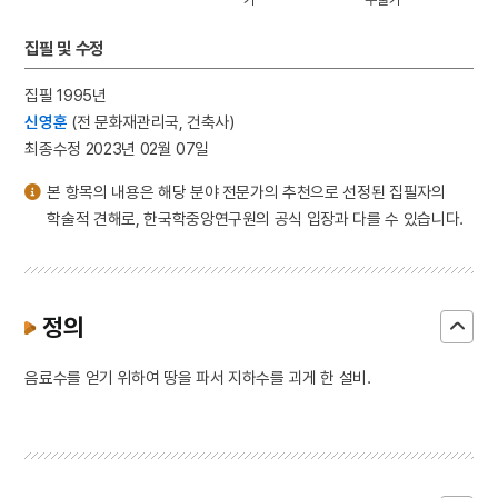
4
팔음
5
동학운동
집필 및 수정
6
벽류정
집필 1995년
7
살미
신영훈
(전 문화재관리국, 건축사)
8
세조
최종수정 2023년 02월 07일
9
운요호사건
본 항목의 내용은 해당 분야 전문가의 추천으로 선정된 집필자의
10
윤석중 동요집
학술적 견해로, 한국학중앙연구원의 공식 입장과 다를 수 있습니다.
정의
음료수를 얻기 위하여 땅을 파서 지하수를 괴게 한 설비.