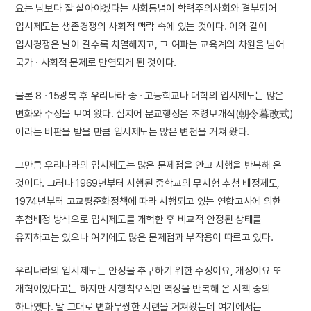
요는 남보다 잘 살아야겠다는 사회통념이 학력주의사회와 결부되어
입시제도는 생존경쟁의 사회적 맥락 속에 있는 것이다. 이와 같이
입시경쟁은 날이 갈수록 치열해지고, 그 여파는 교육계의 차원을 넘어
국가 · 사회적 문제로 만연되게 된 것이다.
물론 8 · 15광복 후 우리나라 중 · 고등학교나 대학의 입시제도는 많은
변화와 수정을 보여 왔다. 심지어 문교행정은 조령모개식(朝令暮改式)
이라는 비판을 받을 만큼 입시제도는 많은 변천을 거쳐 왔다.
그만큼 우리나라의 입시제도는 많은 문제점을 안고 시행을 반복해 온
것이다. 그러나 1969년부터 시행된 중학교의 무시험 추첨 배정제도,
1974년부터 고교평준화정책에 따라 시행되고 있는 연합고사에 의한
추첨배정 방식으로 입시제도를 개혁한 후 비교적 안정된 상태를
유지하고는 있으나 여기에도 많은 문제점과 부작용이 따르고 있다.
우리나라의 입시제도는 안정을 추구하기 위한 수정이요, 개정이요 또
개혁이었다고는 하지만 시행착오적인 역정을 반복해 온 시책 중의
하나였다. 말 그대로 변화무쌍한 시련을 거쳐왔는데 여기에서는