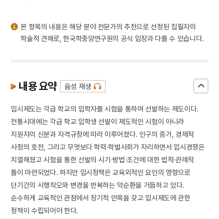
4
낙화유수
5
조바위
본 항목의 내용은 해당 분야 전문가의 추천으로 선정된 집필자의
6
훈련도감
학술적 견해로, 한국학중앙연구원의 공식 입장과 다를 수 있습니다.
7
개성 경천사지 십층석탑
8
달서구
9
데릴사위
내용 요약
음성 재생
10
무명
입시제도는 각급 학교의 입학자를 시험을 통하여 선발하는 제도이다.
전통시대에는 각급 학교 입학생 선발이 제도적인 시험이 아니라
지원자의 신분과 자격규정에 따라 이루어졌다. 인구의 증가, 경제적
사정의 호전, 그리고 무엇보다 학력·학벌사회가 자리하면서 입시경쟁은
치열해졌고 시험을 통한 선발의 시기·방법·조건에 대한 법적·관례적
틀이 마련되었다. 하지만 입시정책은 교육외적인 요인의 영향으로
단기간의 시행착오와 변경을 반복하는 악순환을 거듭하고 있다.
순수하게 교육적인 관점에서 장기적 안목을 갖고 입시제도에 관한
정책이 수립되어야 한다.