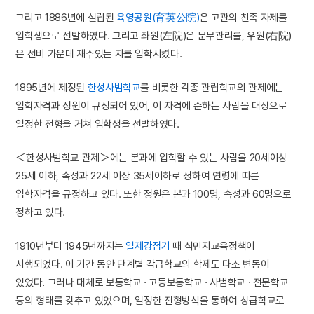
그리고 1886년에 설립된
육영공원(育英公院)
은 고관의 친족 자제를
입학생으로 선발하였다. 그리고 좌원(左院)은 문무관리를, 우원(右院)
은 선비 가운데 재주있는 자를 입학시켰다.
1895년에 제정된
한성사범학교
를 비롯한 각종 관립학교의 관제에는
입학자격과 정원이 규정되어 있어, 이 자격에 준하는 사람을 대상으로
일정한 전형을 거쳐 입학생을 선발하였다.
＜한성사범학교 관제＞에는 본과에 입학할 수 있는 사람을 20세이상
25세 이하, 속성과 22세 이상 35세이하로 정하여 연령에 따른
입학자격을 규정하고 있다. 또한 정원은 본과 100명, 속성과 60명으로
정하고 있다.
1910년부터 1945년까지는
일제강점기
때 식민지교육정책이
시행되었다. 이 기간 동안 단계별 각급학교의 학제도 다소 변동이
있었다. 그러나 대체로 보통학교 · 고등보통학교 · 사범학교 · 전문학교
등의 형태를 갖추고 있었으며, 일정한 전형방식을 통하여 상급학교로