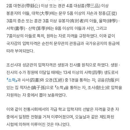
2품 대현공(帶縣公) 이상 또는 경관 4품 대삼품(帶三品) 이상
봉훈자의 아들, 대학(大學)에는 문무 5품 이상의 자손과 정종(正從)
3품의 증손 또는 훈관 3품 이상 유봉자(有封者)의 아들, 율학(律學) ·
서학(書學) · 산학(算學)에는 8품 이상의 아들과 서인, 그리고
7품이상의 아들로 특히, 원하는 자로 자격을 규정하였다. 이와 같이
국자감의 입학자격은 순전히 문무관의 관등급과 국가유공자의 등급에
따라 부여되었다.
조선시대 성균관의 입학자격은 생원과 진사를 원칙으로 하였다. 생원 ·
진사의 수가 정원에 미달일 때에는 13세 이상의 사학(四學) 생도로서
『소학』
과 사서(四書)와 오경(五經) 중 1경을 통하는 자, 공음(功蔭)이
있는 집 적자손(嫡子孫)으로 『소학』을 통하는 자, 조사(朝士)로 입학을
자원하는 자 중에서 뽑아 보충하였다.
이와 같이 전통사회에서의 각급 학교 입학자의 선발은 자격을 갖춘 자
중에서 일정한 전형을 거쳐 이루어졌으며, 오늘날과 같은 제도화된
시험에 의하여 이루어진 것은 아니었다.