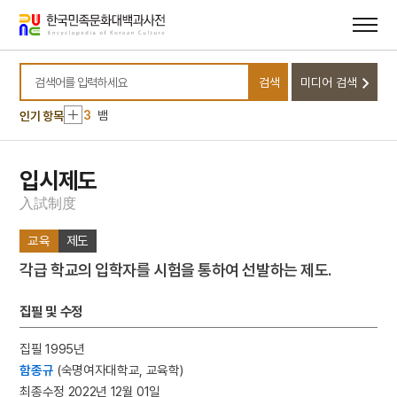
메뉴
본문
바로가기
바로가기
10
무명
1
금성대군
검색
미디어 검색
2
조총
검색어를 입력하세요
3
뱀
인기 항목
4
낙화유수
5
조바위
입시제도
6
훈련도감
入
試
制
度
7
개성 경천사지 십층석탑
교육
제도
8
달서구
각급 학교의 입학자를 시험을 통하여 선발하는 제도.
9
데릴사위
10
무명
집필 및 수정
1
금성대군
집필 1995년
2
조총
함종규
(숙명여자대학교, 교육학)
3
뱀
최종수정 2022년 12월 01일