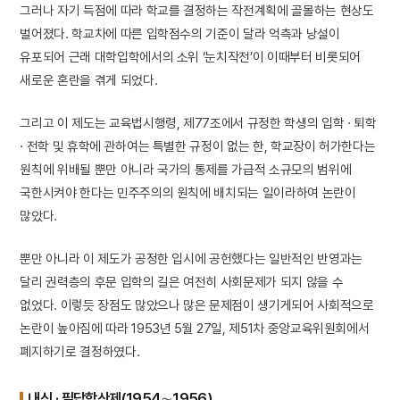
그러나 자기 득점에 따라 학교를 결정하는 작전계획에 골몰하는 현상도
벌어졌다. 학교차에 따른 입학점수의 기준이 달라 억측과 낭설이
유포되어 근래 대학입학에서의 소위 ‘눈치작전’이 이때부터 비롯되어
새로운 혼란을 겪게 되었다.
그리고 이 제도는 교육법시행령, 제77조에서 규정한 학생의 입학 · 퇴학
· 전학 및 휴학에 관하여는 특별한 규정이 없는 한, 학교장이 허가한다는
원칙에 위배될 뿐만 아니라 국가의 통제를 가급적 소규모의 범위에
국한시켜야 한다는 민주주의의 원칙에 배치되는 일이라하여 논란이
많았다.
뿐만 아니라 이 제도가 공정한 입시에 공헌했다는 일반적인 반영과는
달리 권력층의 후문 입학의 길은 여전히 사회문제가 되지 않을 수
없었다. 이렇듯 장점도 많았으나 많은 문제점이 생기게되어 사회적으로
논란이 높아짐에 따라 1953년 5월 27일, 제51차 중앙교육위원회에서
폐지하기로 결정하였다.
내신 · 필답합산제(1954∼1956)