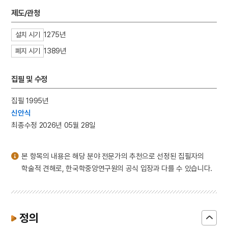
3
세조
제도/관청
4
한명회
1275년
설치 시기
5
고풀이
1389년
폐지 시기
6
대동여지도
7
북조선임시인민위원회
집필 및 수정
8
이순신
9
절기
집필 1995년
신안식
10
김령
최종수정 2026년 05월 28일
본 항목의 내용은 해당 분야 전문가의 추천으로 선정된 집필자의
학술적 견해로, 한국학중앙연구원의 공식 입장과 다를 수 있습니다.
정의