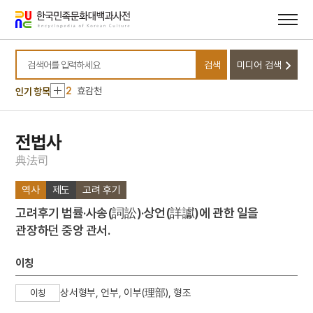
메뉴
본문
바로가기
바로가기
10
김령
검색
미디어 검색
1
금성대군
검색어를 입력하세요
2
효감천
인기 항목
3
세조
4
한명회
전법사
5
고풀이
典
法
司
6
대동여지도
역사
제도
고려 후기
7
북조선임시인민위원회
고려후기 법률·사송(詞訟)·상언(詳讞)에 관한 일을
8
이순신
관장하던 중앙 관서.
9
절기
10
김령
이칭
1
금성대군
상서형부, 언부, 이부(理部), 형조
이칭
2
효감천