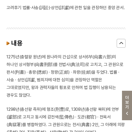
고려후기 법률·사송(詞訟)·상언(詳讞)에 관한 일을 관장하던 중앙 관서.
내용
1275년(충렬왕 원년)에 원나라의 간섭으로 상서6부(尙書六部)의
하나인 상서형부(尙書刑部)를 전법사(典法司)로 고치고, 그 관원으로
판서(判書) · 총랑(摠郎) · 정랑(正郎) · 좌랑(佐郎)을 두었다. 법률 ·
사송 · 상언(詳讞, 범죄자에 대한 심의)을 관장하던 역할은
그대로였지만, 왕과 권력자들의 횡포로 인하여 법 집행이 남용되는
경우도 많았다.
더보기
1298년(충선왕 즉위)에 형조(刑曹)로, 1308년(충선왕 복위)에 언부
(讞部)로 고치고 동시에 감전색(監傳色) · 도관(都官) · 전옥서
(典獄署)를 병합하였다. 그 관원으로는 전서(典書) 2인, 그 아래에 의랑