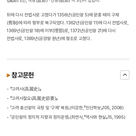
(議郎) 2인, 직랑(直郎) · 산랑(散郎) 각 3인이 있었다.
뒤에 다시 전법사로 고쳤다가 1356년(공민왕 5)에 문종 때의 구제
(舊制)에 따라 형부로 복구되었다. 1362년(공민왕 11)에 다시 전법사로,
1369년(공민왕 18)에 이부(理部)로, 1372년(공민왕 21)에 다시
전법사로, 1389년(공양왕 원년)에 형조로 고쳤다.
참고문헌
- 『고려사(高麗史)』
- 『고려사절요(高麗史節要)』
- 「고려 충선왕의 국정 및 ‘구제’ 복원」(이강한,『진단학보』105, 2008)
- 「공민왕의 정치적 지향과 정치운영」(최연식,『역사와 현실』15, 1995)