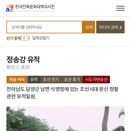
메뉴
본문
바로가기
바로가기
10
오진영
1
손곡산인전
검색
미디어 검색
2
완당인보
검색어를 입력하세요
3
일제강점기
인기 항목
4
갈천서원
5
금성대군
정송강 유적
6
기축옥사
鄭
松
江
遺
蹟
7
김구
예술·체육
유적
조선 전기
조선 후기
시도자연유산
8
난계국악축제
전라남도 담양군 남면 식영정에 있는 조선시대 문신 정철
9
배비장전
관련 유적일원.
10
오진영
1
손곡산인전
2
완당인보
3
일제강점기