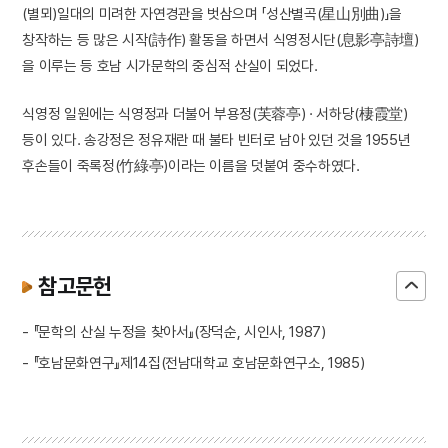
(별뫼)일대의 미려한 자연경관을 벗삼으며 「성산별곡(星山別曲)」을
창작하는 등 많은 시작(詩作) 활동을 하면서 식영정시단(息影亭詩壇)
을 이루는 등 호남 시가문학의 중심적 산실이 되었다.
식영정 일원에는 식영정과 더불어 부용정(芙蓉亭) · 서하당(棲霞堂)
등이 있다. 송강정은 정유재란 때 불타 빈터로 남아 있던 것을 1955년
후손들이 죽록정(竹綠亭)이라는 이름을 덧붙여 중수하였다.
참고문헌
- 『문학의 산실 누정을 찾아서』(장덕순, 시인사, 1987)
- 『호남문화연구』제14집(전남대학교 호남문화연구소, 1985)