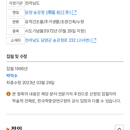
전라남도
지정기관
담양 송강정 (潭陽 松江亭)
명칭
유적건조물/주거생활/조경건축/누정
분류
시도기념물(1972년 01월 29일 지정)
종목
전라남도 담양군 송강정로 232 (고서면)
소재지
집필 및 수정
집필 1995년
박익수
최종수정 2023년 03월 29일
본 항목의 내용은 해당 분야 전문가의 추천으로 선정된 집필자의
학술적 견해로, 한국학중앙연구원의 공식 입장과 다를 수 있습니다.
정의