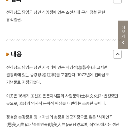
전라남도 담양군 남면 식영정에 있는 조선시대 문신 정철 관련
유적일원.
더보기
내용
전라남도 담양군 남면 지곡리에 있는 식영정(息影亭)과 고서면
원강리에 있는 송강정(松江亭)을 포함한다. 1972년에 전라남도
기념물로 지정되었다.
이곳은 16세기 조선조 은둔지사들의 사림문화(士林文化)가 번창했던
곳으로, 호남의 역사적 문학적 위상을 대변하는 소중한 곳이다.
정철은 송강정을 짓고 자신의 충정을 연군지정으로 읊은 「사미인곡
(思美人曲)」과 「속미인곡(續美人曲)」을 남겼으며, 식영정에서는 성산