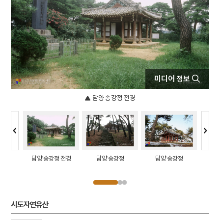
4
갈천서원
5
금성대군
6
기축옥사
7
김구
8
난계국악축제
미디어 정보
9
배비장전
10
오진영
담양 송강정 전경
강정
담양 송강정 전경
담양 송강정
담양 송강정
담양 식
영
시도자연유산