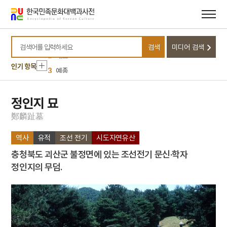
메뉴
본문
바로가기
바로가기
10
순군만호부
1
금성대군
검색
미디어 검색
검색어를 입력하세요
2
세조
인기 항목
3
예종
4
사육신
5
소음인
정인지 묘
6
문종
鄭
麟
趾
墓
7
성종
역사
유적
조선 전기
시도자연유산
8
연산군
충청북도 괴산군 불정면에 있는 조선전기 문신·학자
9
정순왕후
정인지의 무덤.
10
순군만호부
1
금성대군
2
세조
3
예종