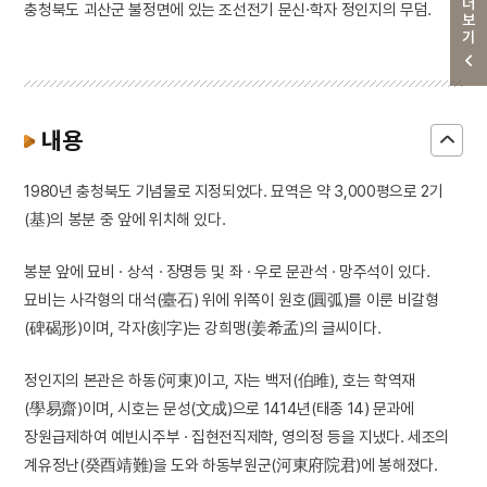
더보기
충청북도 괴산군 불정면에 있는 조선전기 문신·학자 정인지의 무덤.
내용
1980년 충청북도 기념물로 지정되었다. 묘역은 약 3,000평으로 2기
(基)의 봉분 중 앞에 위치해 있다.
봉분 앞에 묘비 · 상석 · 장명등 및 좌 · 우로 문관석 · 망주석이 있다.
묘비는 사각형의 대석(臺石) 위에 위쪽이 원호(圓弧)를 이룬 비갈형
(碑碣形)이며, 각자(刻字)는 강희맹(姜希孟)의 글씨이다.
정인지의 본관은 하동(河東)이고, 자는 백저(伯雎), 호는 학역재
(學易齋)이며, 시호는 문성(文成)으로 1414년(태종 14) 문과에
장원급제하여 예빈시주부 · 집현전직제학, 영의정 등을 지냈다. 세조의
계유정난(癸酉靖難)을 도와 하동부원군(河東府院君)에 봉해졌다.