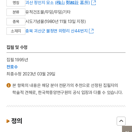
괴산 정인지 묘소 (槐山 鄭麟趾 墓所)
명칭
유적건조물/무덤/무덤/기타
분류
시도기념물(1980년 11월 13일 지정)
종목
충북 괴산군 불정면 외령리 산44번지
소재지
집필 및 수정
집필 1995년
전호수
최종수정 2023년 03월 29일
본 항목의 내용은 해당 분야 전문가의 추천으로 선정된 집필자의
학술적 견해로, 한국학중앙연구원의 공식 입장과 다를 수 있습니다.
정의