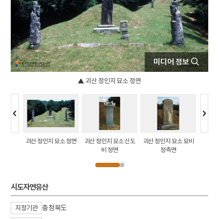
4
사육신
5
소음인
6
문종
7
성종
미디어 정보
8
연산군
9
정순왕후
괴산 정인지 묘소 정면
10
순군만호부
인지묘 전
괴산 정인지 묘소 정면
괴산 정인지 묘소 신도
괴산 정인지 묘소 묘비
충북 괴
비 정면
정측면
시도자연유산
충청북도
지정기관