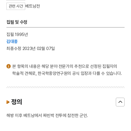
3
이이
베트남전
관련 사건
4
이황
5
세종
집필 및 수정
6
연평해전
집필 1995년
7
고향
김대중
8
꿀벌
최종수정 2023년 02월 07일
9
만파식적 설화
10
민족종교
본 항목의 내용은 해당 분야 전문가의 추천으로 선정된 집필자의
학술적 견해로, 한국학중앙연구원의 공식 입장과 다를 수 있습니다.
정의
해방 이후 베트남에서 짜빈박 전투에 참전한 군인.