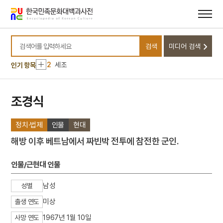
메뉴
본문
바로가기
바로가기
10
민족종교
검색
미디어 검색
1
금성대군
검색어를 입력하세요
2
세조
인기 항목
3
이이
4
이황
조경식
5
세종
정치·법제
인물
현대
6
연평해전
7
고향
해방 이후 베트남에서 짜빈박 전투에 참전한 군인.
8
꿀벌
인물/근현대 인물
9
만파식적 설화
10
민족종교
남성
성별
1
금성대군
미상
출생 연도
2
세조
1967년 1월 10일
사망 연도