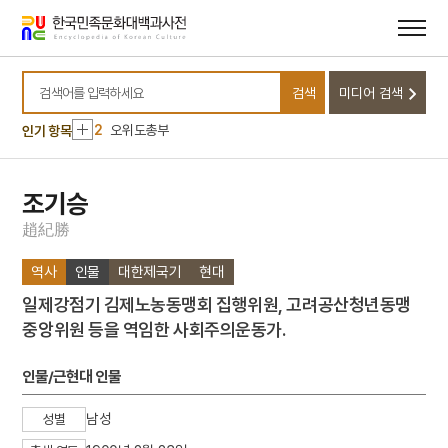
메뉴
본문
바로가기
바로가기
10
원가
검색
미디어 검색
1
손곡산인전
검색어를 입력하세요
2
오위도총부
인기 항목
3
일제강점기
4
허후
조기승
5
금성대군
趙
紀
勝
6
김구
역사
인물
대한제국기
현대
7
완당인보
일제강점기 김제노농동맹회 집행위원, 고려공산청년동맹
8
용비어천가
중앙위원 등을 역임한 사회주의운동가.
9
용주사 대웅전 후불탱화
10
원가
인물/근현대 인물
1
손곡산인전
남성
성별
2
오위도총부