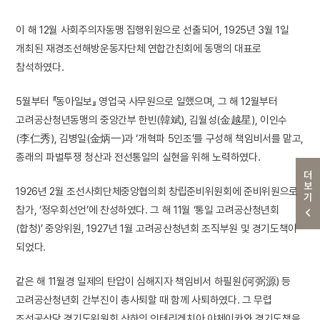
이 해 12월 사회주의자동맹 집행위원으로 선출되어, 1925년 3월 1일
개최된 재경조선해방운동자단체 연합간친회에 동맹의 대표로
참석하였다.
5월부터 『동아일보』 영업국 사무원으로 일했으며, 그 해 12월부터
고려공산청년동맹의 중앙간부 한빈(韓斌), 김월성(金越星), 이인수
(李仁秀), 김병일(金炳一)과 ‘개혁파 5인조’를 구성해 책임비서를 맡고,
종래의 파벌투쟁 청산과 전선통일의 실현을 위해 노력하였다.
더보기
1926년 2월 조선사회단체중앙협의회 창립준비위원회에 준비위원으로
참가, ‘정우회선언’에 찬성하였다. 그 해 11월 ‘통일 고려공산청년회
(합청)’ 중앙위원, 1927년 1월 고려공산청년회 조직부원 및 경기도책이
되었다.
같은 해 11월경 일제의 탄압이 심해지자 책임비서 하필원(河弼源) 등
고려공산청년회 간부진이 총사퇴할 때 함께 사퇴하였다. 그 무렵
조선공산당 경기도위원회 산하의 인테리겐치아 야체이카와 경기도책을