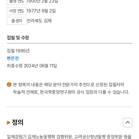
1900년 2월 23일
출생 연도
3
일제강점기
1977년 9월 2일
사망 연도
4
허후
전라북도 김제
출생지
5
금성대군
6
김구
집필 및 수정
7
완당인보
8
용비어천가
집필 1995년
변은진
9
용주사 대웅전 후불탱화
최종수정 2024년 06월 11일
10
원가
본 항목의 내용은 해당 분야 전문가의 추천으로 선정된 집필자의
학술적 견해로, 한국학중앙연구원의 공식 입장과 다를 수 있습니다.
정의
일제강점기 김제노농동맹회 집행위원, 고려공산청년동맹 중앙위원 등을