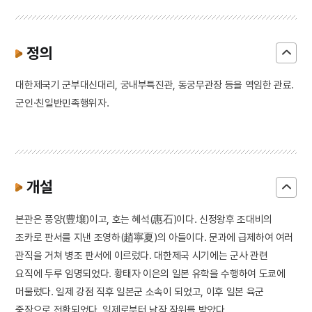
정의
대한제국기 군부대신대리, 궁내부특진관, 동궁무관장 등을 역임한 관료.
군인·친일반민족행위자.
개설
본관은 풍양(豊壤)이고, 호는 혜석(惠石)이다. 신정왕후 조대비의
조카로 판서를 지낸 조영하(趙寧夏)의 아들이다. 문과에 급제하여 여러
관직을 거쳐 병조 판서에 이르렀다. 대한제국 시기에는 군사 관련
요직에 두루 임명되었다. 황태자 이은의 일본 유학을 수행하여 도쿄에
머물렀다. 일제 강점 직후 일본군 소속이 되었고, 이후 일본 육군
중장으로 전환되었다. 일제로부터 남작 작위를 받았다.