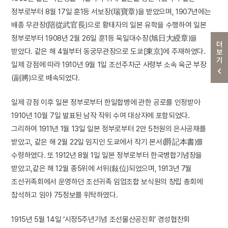
정부로부터 8월 17일 훈1등 서보장(瑞寶章)을 받았으며, 1907년에는
배종 무관장(陪從武官長)으로 황태자의 일본 유학을 수행하여 일본
정부로부터 1908년 2월 26일 훈1등 욱일대수장(旭日大綬章)을
더보기
받았다. 같은 해 4월부터 동궁무관장으로 도쿄[東京]에 주재하였다.
일제 강점에 따라 1910년 9월 1일 조선주차군 사령부 소속 육군 부장
(副將)으로 배속되었다.
일제 강점 이후 일본 정부로부터 한일합병에 관한 공로를 인정받아
1910년 10월 7일 발표된 남작 작위 수여 대상자에 포함되었다.
그리하여 1911년 1월 13일 일본 정부로부터 2만 5천원의 은사공채를
받았고, 같은 해 2월 22일 임지인 도쿄에서 작기 본서(爵記本書)를
수령하였다. 또 1912년 8월 1일 일본 정부로부터 한국병합기념장을
받았고,같은 해 12월 종5위에 서위(敍位)되었으며, 1913년 7월
조선귀족회에서 운영하던 조선귀족 임업조합 보식원의 창립 총회에
참석하고 임야 75정보를 위탁하였다.
1915년 5월 14일 ‘시정5주년기념 조선물산공진회’ 경성협찬회