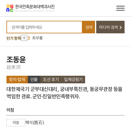
메뉴
본문
바로가기
바로가기
10
세종
검색
미디어 검색
1
금성대군
검색어를 입력하세요
2
최무룡
인기 항목
3
세조
4
상록수부대
조동윤
5
엄흥도
趙
東
潤
6
한명회
정치·법제
인물
조선 후기
일제강점기
7
교정청
대한제국기 군부대신대리, 궁내부특진관, 동궁무관장 등을
8
길상도
역임한 관료. 군인·친일반민족행위자.
9
단군 신화
10
세종
이칭
1
금성대군
혜석(惠石)
이칭
2
최무룡