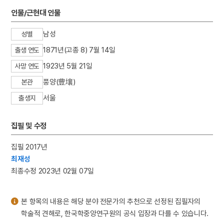
3
세조
인물/근현대 인물
4
상록수부대
남성
성별
5
엄흥도
1871년(고종 8) 7월 14일
출생 연도
6
한명회
1923년 5월 21일
7
교정청
사망 연도
8
길상도
풍양(豊壤)
본관
9
단군 신화
서울
출생지
10
세종
집필 및 수정
집필 2017년
최재성
최종수정 2023년 02월 07일
본 항목의 내용은 해당 분야 전문가의 추천으로 선정된 집필자의
학술적 견해로, 한국학중앙연구원의 공식 입장과 다를 수 있습니다.