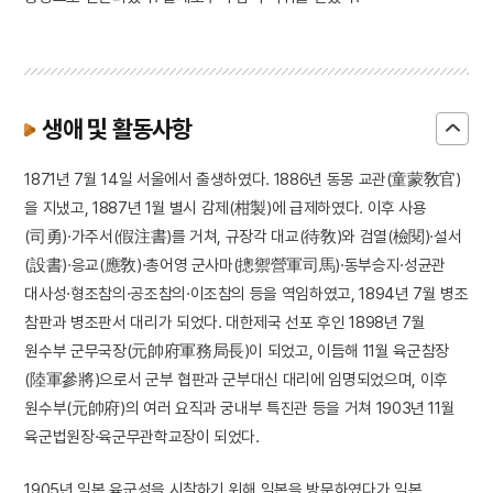
생애 및 활동사항
1871년 7월 14일 서울에서 출생하였다. 1886년 동몽 교관(童蒙敎官)
을 지냈고, 1887년 1월 별시 감제(柑製)에 급제하였다. 이후 사용
(司勇)·가주서(假注書)를 거쳐, 규장각 대교(待敎)와 검열(檢閱)·설서
(設書)·응교(應敎)·총어영 군사마(摠禦營軍司馬)·동부승지·성균관
대사성·형조참의·공조참의·이조참의 등을 역임하였고, 1894년 7월 병조
참판과 병조판서 대리가 되었다. 대한제국 선포 후인 1898년 7월
원수부 군무국장(元帥府軍務局長)이 되었고, 이듬해 11월 육군참장
(陸軍參將)으로서 군부 협판과 군부대신 대리에 임명되었으며, 이후
원수부(元帥府)의 여러 요직과 궁내부 특진관 등을 거쳐 1903년 11월
육군법원장·육군무관학교장이 되었다.
1905년 일본 육군성을 시찰하기 위해 일본을 방문하였다가 일본