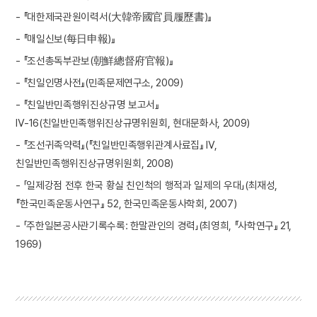
- 『대한제국관원이력서(大韓帝國官員履歷書)』
- 『매일신보(每日申報)』
- 『조선총독부관보(朝鮮總督府官報)』
- 『친일인명사전』(민족문제연구소, 2009)
- 『친일반민족행위진상규명 보고서』
Ⅳ-16(친일반민족행위진상규명위원회, 현대문화사, 2009)
- 『조선귀족약력』(『친일반민족행위관계사료집』 Ⅳ,
친일반민족행위진상규명위원회, 2008)
- 「일제강점 전후 한국 황실 친인척의 행적과 일제의 우대」(최재성,
『한국민족운동사연구』 52, 한국민족운동사학회, 2007)
- 「주한일본공사관기록수록: 한말관인의 경력」(최영희, 『사학연구』 21,
1969)