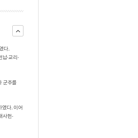
였다.
헌납·교리·
가 군주를
하였다. 이어
대사헌·