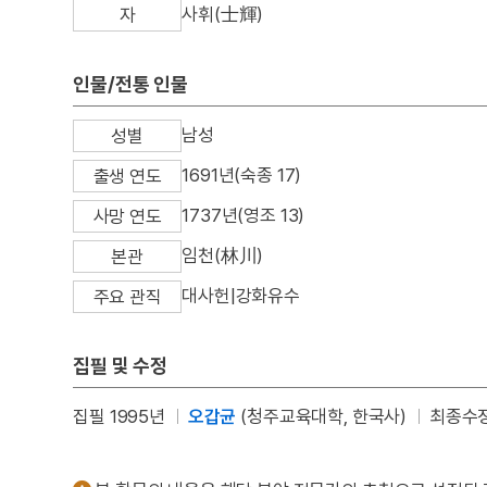
사휘(士輝)
자
인물/전통 인물
남성
성별
1691년(숙종 17)
출생 연도
1737년(영조 13)
사망 연도
임천(林川)
본관
대사헌|강화유수
주요 관직
집필 및 수정
집필 1995년
오갑균
(청주교육대학, 한국사)
최종수정