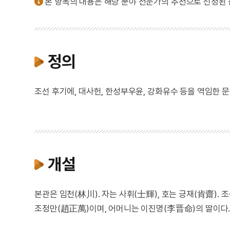
본 항목의 내용은 해당 분야 전문가의 추천으로 선정된
정의
조선 후기에, 대사헌, 한성부우윤, 강화유수 등을 역임한 문
개설
본관은 임천(林川). 자는 사휘(士輝), 호는 긍재(肯齋)
조정만(趙正萬)이며, 어머니는 이진명(李晋命)의 딸이다