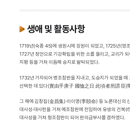
생애 및 활동사항
1719년(숙종 45)에 생원시에 장원이 되었고, 1725
1727년 정언으로 기강확립을 위한 소를 올리고, 교리가 되
지평 등을 거쳐 이듬해 승지로 발탁되었다.
1732년 가자되어 병조참판을 지내고, 도승지가 되었을 때
선택한 데 있다(實由乎庚子 國恤之日 此頃者所謂 臣擇君者
그 해에 김창집(金昌集)·이이명(李頤命) 등 노론대신의 신
대사성·대사헌을 거쳐 예조참판에 전임하여 유생의 건복(巾
대사성을 거쳐 형조참판이 되어 판의금부사를 겸하였다.