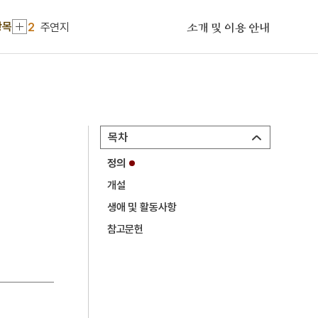
1
금성대군
항목
2
주연지
소개 및 이용 안내
3
혜공왕
4
경의기문록
5
권자신
6
돼지띠
목차
7
말띠
정의
8
서시
개설
9
심우도
생애 및 활동사항
10
익산 미륵사지 석탑
참고문헌
1
금성대군
2
주연지
3
혜공왕