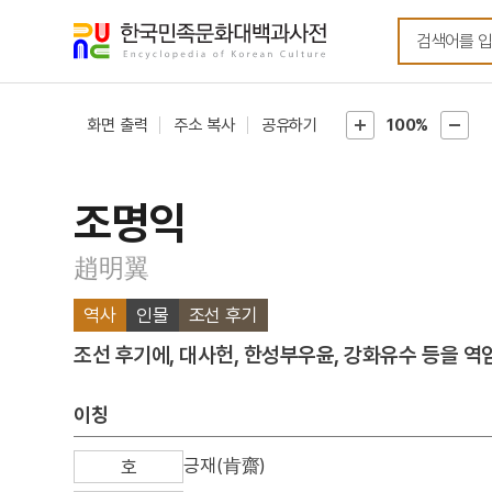
메뉴
본문
바로가기
바로가기
화면 출력
주소 복사
공유하기
100%
조명익
趙明翼
역사
인물
조선 후기
조선 후기에, 대사헌, 한성부우윤, 강화유수 등을 역
이칭
긍재(肯齋)
호