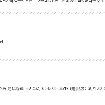
 집필자의 학술적 견해로, 한국학중앙연구원의 공식 입장과 다를 수 있
신.
. 조석형(趙錫馨)의 증손으로, 할아버지는 조경망(趙景望)이고, 아버지
.