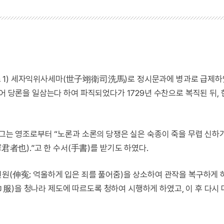
년(영조 1) 세자익위사세마(世子翊衛司洗馬)로 정시문과에 병과로 급제하
어 당론을 일삼는다 하여 파직되었다가 1729년 수찬으로 복직된 뒤, 
 그는 영조로부터 “노론과 소론의 당쟁은 실은 숙종이 죽을 무렵 신하
也).”고 한 수서(手書)를 받기도 하였다.
원(伸寃: 억울하게 입은 죄를 풀어줌)을 상소하여 관작을 복구하게 
服)을 청나라 제도에 따르도록 청하여 시행하게 하였고, 이 후 다시 