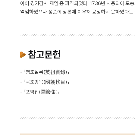
이어 경기감사 재임 중 파직되었다. 1736년 서용되어 도
역임하였으나 성품이 당론에 치우쳐 공정하지 못하였다는 
참고문헌
- 『영조실록(英祖實錄)』
- 『국조방목(國朝榜目)』
- 『포암집(圃巖集)』