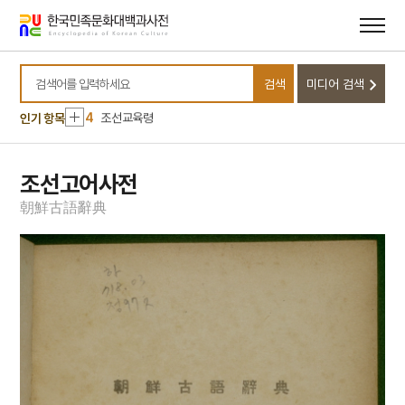
10
도당굿
메뉴
본문
바로가기
바로가기
1
무역학
2
교육
검색
미디어 검색
3
성경직해광익
검색어를 입력하세요
4
조선교육령
인기 항목
5
경순왕
6
고려장 설화
조선고어사전
7
구장산술
朝
鮮
古
語
辭
典
8
굿
9
김명순
10
도당굿
1
무역학
2
교육
3
성경직해광익
4
조선교육령