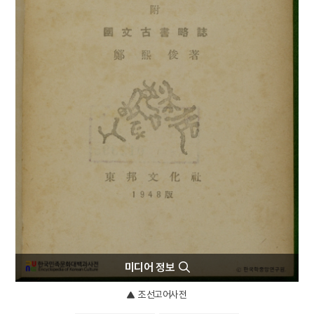
5
경순왕
6
고려장 설화
7
구장산술
8
굿
9
김명순
10
도당굿
미디어 정보
조선고어사전