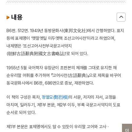
내용
B6판. 512면. 1949년 동방문화사(東邦文化社)에서 간행하였다. 표지
등에 표제명이 ‘옛말옛일 이두옛책 조선고어사전’이라고 하였으며,
내제명은 ‘조선고어사전부국문고서약지
(朝鮮古語辭典附國文古書略誌)’로 되어 있다.
1955년 5월 국어학자 유창균이 초판본의 체재를 그대로 유지한 채
순우리말 어휘를 추가하여 『고어사전(古語辭典)』으로 제목을 바꾸어
동국문화사에서 B6판, 686면으로 증보, 재판하였다.
이 책의 구성은 목차,
정열모(鄭烈模)
의 서문, 저자의 자서, 교정을
마치며, 일러두기, 제1부 본문, 제2부 이두, 부록 국문고서약지의 도표
순서로 되어 있다.
제1부 본문은 표제명에서도 알 수 있듯이 우리말 고어와 고사 ·