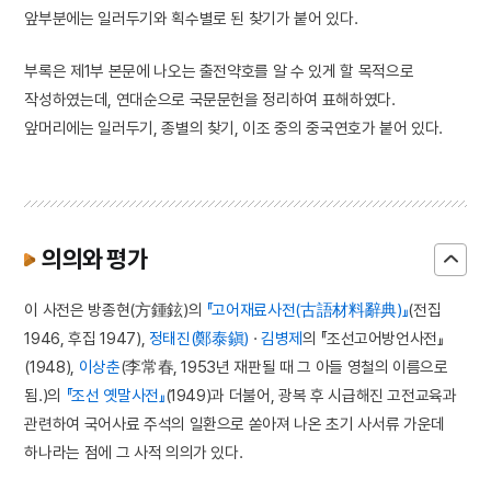
앞부분에는 일러두기와 획수별로 된 찾기가 붙어 있다.
부록은 제1부 본문에 나오는 출전약호를 알 수 있게 할 목적으로
작성하였는데, 연대순으로 국문문헌을 정리하여 표해하였다.
앞머리에는 일러두기, 종별의 찾기, 이조 중의 중국연호가 붙어 있다.
의의와 평가
이 사전은 방종현(方鍾鉉)의
『고어재료사전(古語材料辭典)』
(전집
1946, 후집 1947),
정태진(鄭泰鎭)
·
김병제
의 『조선고어방언사전』
(1948),
이상춘
(李常春, 1953년 재판될 때 그 아들 영철의 이름으로
됨.)의
『조선 옛말사전』
(1949)과 더불어, 광복 후 시급해진 고전교육과
관련하여 국어사료 주석의 일환으로 쏟아져 나온 초기 사서류 가운데
하나라는 점에 그 사적 의의가 있다.