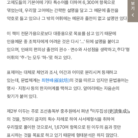
더보기
고제도들의 기본어에 기타 특수어를 더하여 6,300여 항목으로
엮었는데, 우리말 고어에는 간략한 설명을 달고 그 예문에 출전을
약호로 들고 있으나 그 밖의 어휘에는 예문과 출전이 없고 설명만 있다.
이 책이 전문가용으로보다 대중용으로 목표를 삼고 있기 때문에
인용예문 중 초학자에게 어려운 것은 다시 ‘…’ 뒤에 설명을 붙이고
있으며, 인쇄의 편의상 출전의 권수 · 면수와 사성점을 생략하고,ᄒᆞ다’형
어휘의 ‘ᄒᆞ-’는 모두 ‘하-’로 하고 있다.
표제어는 대체로 체언과 조사, 어간과 어미로 분리시켜 등재하고
있는데, 문법체계는
최현배(崔鉉培)
의 것을 따르고 있지만 문법용어는
명사 · 지정사 등의 한자어계를 택하고 있다. 앞머리에는 자음순의
찾기가 붙어 있다.
제2부 이두는 주로 조선총독부 중추원에서 펴낸 『이두집성(吏讀集成)』
의 것을, 첫머리 글자의 획수 차례로 하여 사서체형식을 취하여
우리말로 풀이한 것으로서, 1,670여 항목으로 된 이두의 음과 뜻만
표시하는 것을 목표로 하고 있기 때문에 형태분석은 하지 않았다.