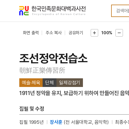
메뉴
본문
바로가기
바로가기
화면 출력
주소 복사
공유하기
100%
조선정악전습소
朝鮮正樂傳習所
예술·체육
단체
일제강점기
1911년 정악을 유지, 보급하기 위하여 만들어진 음
집필 및 수정
집필 1995년
장사훈
(전 서울대학교, 음악학)
최종수정