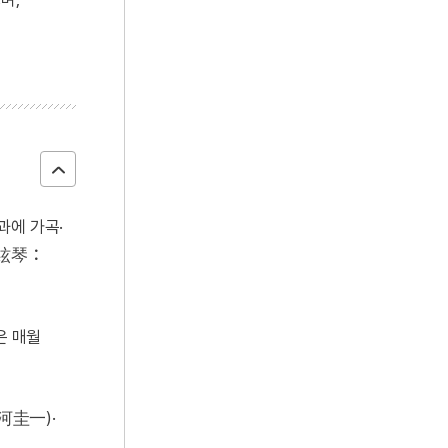
과에 가곡·
四絃琴：
은 매월
河圭一)·