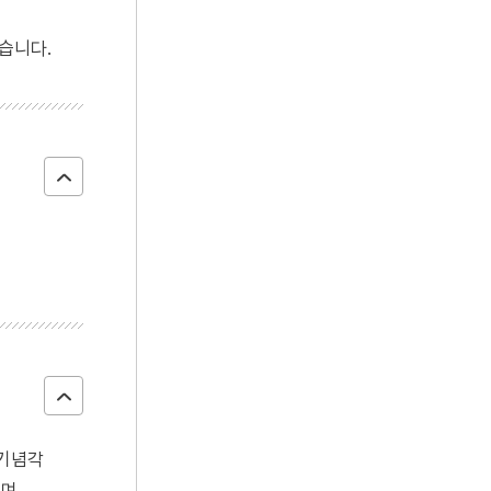
4
성종
습니다.
5
절기
6
강동진
7
경신참변
8
고향
9
목포역
10
몽유도원도
 기념각
며,