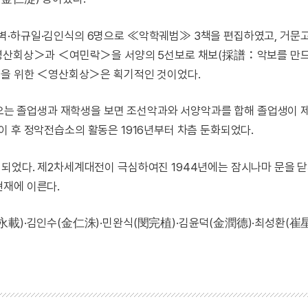
벽·하규일·김인식의 6명으로 ≪악학궤범≫ 3책을 편집하였고, 거문고
＜영산회상＞과 ＜여민락＞을 서양의 5선보로 채보(採譜：악보를 만드
금을 위한 ＜영산회상＞은 획기적인 것이었다.
오는 졸업생과 재학생을 보면 조선악과와 서양악과를 합해 졸업생이 제1
. 이 후 정악전습소의 활동은 1916년부터 차츰 둔화되었다.
되었다. 제2차세계대전이 극심하여진 1944년에는 잠시나마 문을 닫
현재에 이른다.
永載)·김인수(金仁洙)·민완식(閔完植)·김윤덕(金潤德)·최성환(崔