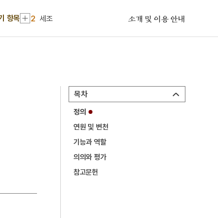
1
금성대군
기 항목
2
세조
소개 및 이용 안내
3
윤봉길
4
성종
5
절기
6
강동진
목차
7
경신참변
정의
8
고향
연원 및 변천
9
목포역
기능과 역할
10
몽유도원도
의의와 평가
1
금성대군
참고문헌
2
세조
3
윤봉길