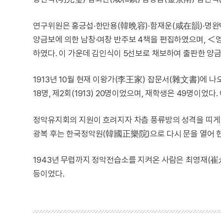
연구위원은 홍긍섭·한만용(韓晩容)·함재운(咸在韻)·명완
양금보에 의한 남창·여창 반주보 4책을 편집하였으며, 
하였다. 이 가운데 김인식이 5선보로 채보하여 출판한 양
1913년 10월 현재 이왕가(李王家) 잡문서(雜文書)에 나
18명, 제2회(1913) 20명이었으며, 재학생은 49명이었다
정악유지회의 지원이 흐려지자 차츰 풍류방의 성격을 띠게 
광복 후는 한국정악원(韓國正樂院)으로 다시 문을 열어 
1943년 무렵까지 정악전습소를 지켜온 사람은 최영재(崔
등이었다.