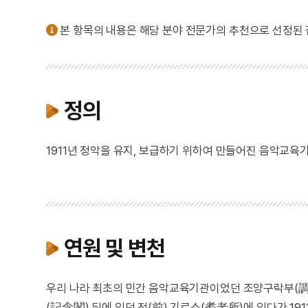
본 항목의 내용은 해당 분야 전문가의 추천으로 선정된
정의
1911년 정악을 유지, 보급하기 위하여 만들어진 음악교육기
연원 및 변천
우리 나라 최초의 민간 음악교육기관이었던 조양구락부(調陽
(記念閣) 뒤에 있던 전(前) 기로소(耆老所)에 있다가 19