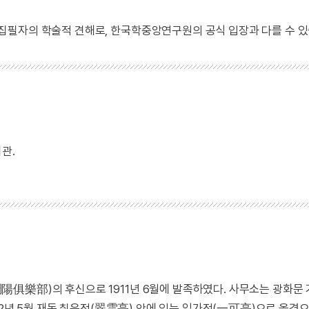
 집필자의 학술적 견해로, 한국학중앙연구원의 공식 입장과 다를 수 있
관.
俱樂部)의 후신으로 1911년 6월에 발족하였다. 사무소는 광화문
12년 5월 재동 취운정(翠雲亭) 안에 있는 일가정(一可亭)으로 옮겼으