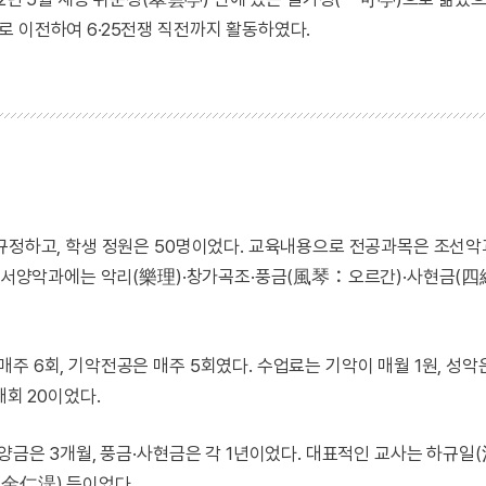
로 이전하여 6·25전쟁 직전까지 활동하였다.
규정하고, 학생 정원은 50명이었다. 교육내용으로 전공과목은 조선악
고, 서양악과에는 악리(樂理)·창가곡조·풍금(風琴：오르간)·사현금(
주 6회, 기악전공은 매주 5회였다. 수업료는 기악이 매월 1원, 성악
매회 20이었다.
양금은 3개월, 풍금·사현금은 각 1년이었다. 대표적인 교사는 하규일(
(金仁湜) 등이었다.