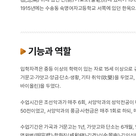
1915년에는 수송동 숙명여자고등학교 서쪽에 있던 한옥으
기능과 역할
입학자격은 중등 이상의 학력이 있는 자로 15세 이상으로 
거문고·가얏고·양금·단소·생황, 기타 취악(吹樂)을 두었
바이올린)을 두었다.
수업시간은 조선악과가 매주 6회, 서양악과의 성악전공이 매
50전이었고, 서양악과의 풍금·사현금은 매주 1회로 하되, 
수업기간은 가곡과 거문고는 1년, 가얏고와 단소는 6개월, 
명완벽(明完璧)·함화진(咸和鎭)·김경남(金景南)·김인식