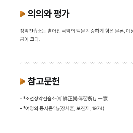
의의와 평가
정악전습소는 흩어진 국악의 맥을 계승하게 함은 물론, 이
공이 크다.
참고문헌
- 『조선정악전습소(朝鮮正樂傳習所)』 一覽
- 『여명의 동서음악』(장사훈, 보진재, 1974)