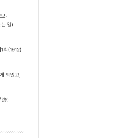
보·
는 일)
회(1912)
게 되었고,
星煥)