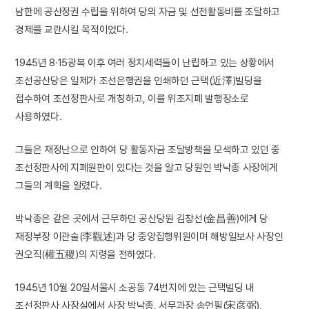
남한에 공산정권 수립을 위하여 당의 자금 및 선전활동비를 조달하고
경제를 교란시킬 목적이었다.
1945년 8·15광복 이후 여러 정치세력들이 난립하고 있는 상황에서
조선공산당은 일제가 조선은행권을 인쇄하던 근택(近澤)빌딩을
접수하여 조선정판사로 개칭하고, 이를 위조지폐 발행장소로
사용하였다.
그들은 재정난으로 인하여 당 활동자금 조달방책을 모색하고 있던 중
조선정판사에 지폐원판이 있다는 것을 알고 당원인 박낙종 사장에게
그들의 계획을 알렸다.
박낙종은 같은 곳에서 근무하던 공산당원 김창선(金昌善)에게 당
재정부장 이관술(李觀述)과 당 중앙집행위원이며 해방일보사 사장인
권오직(權五稷)의 지령을 전하였다.
1945년 10월 20일서울시 소공동 74번지에 있는 근택빌딩 내
조선정판사 사장실에서 사장 박낙종, 서무과장 송언필(宋彦弼),