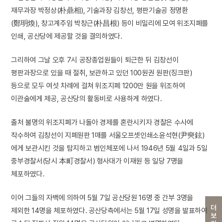
재무과장 박정상(朴鼎相), 기술과장 김창선, 평판기술공 정명환
(鄭明煥), 창고계주임 박창근(朴昌根) 등이 비밀리에 모여 위조지폐를
인쇄, 공산당에 제공할 것을 결의하였다.
그리하여 그날 오후 7시 공장종업원들이 퇴근한 뒤 김창선이
평판과장으로 있을 때 절취, 보관하고 있던 100원권 원판(징크판)
등으로 모두 여섯 차례에 걸쳐 위조지폐 1200만 원을 위조하여
이관술에게 제공, 공산당의 활동비로 사용하게 하였다.
출처 불명의 위조지폐가 나돌아 경제를 혼란시키자 경찰은 수사에
착수하여 김창선이 지폐원판 1매를 서울오프셋인쇄소윤석현(尹奭鉉)
에게 보관시킨 것을 탐지하고 범인체포에 나서 1946년 5월 4일과 5일
중부경찰서(당시 本町경찰서) 형사대가 이재원 등 일당 7명을
체포하였다.
이어 그들의 자백에 의하여 5월 7일 공산당원 16명 중 간부 3명을
더보기
제외한 14명을 체포하였다. 공산당측에서는 5월 17일 성명을 발표하여