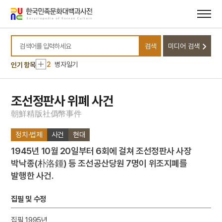
메뉴
본문
바로가기
바로가기
10
안동초등학교
검색
미디어 검색
1
강릉김씨 족보
검색어를 입력하세요
2
병자일기
인기 항목
3
고향
4
국민교육헌장
조선정판사 위폐 사건
5
국화 옆에서
朝
鮮
精
版
社
僞
幣
事
件
6
권근
정치·법제
사건
현대
7
동명성왕
1945년 10월 20일부터 6회에 걸쳐 조선정판사 사장
8
비담의 난
박낙종(朴洛鍾) 등 조선공산당원 7명이 위조지폐를
9
성석린
발행한 사건.
10
안동초등학교
1
강릉김씨 족보
집필 및 수정
2
병자일기
집필 1995년