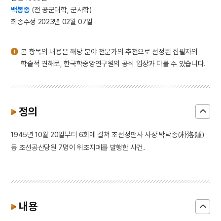
3
고향
백봉종
(전 공군대학, 군사학)
4
국민교육헌장
최종수정 2023년 02월 07일
5
국화 옆에서
6
권근
본 항목의 내용은 해당 분야 전문가의 추천으로 선정된 집필자의
학술적 견해로, 한국학중앙연구원의 공식 입장과 다를 수 있습니다.
7
동명성왕
8
비담의 난
9
성석린
정의
10
안동초등학교
1945년 10월 20일부터 6회에 걸쳐 조선정판사 사장 박낙종(朴洛鍾)
등 조선공산당원 7명이 위조지폐를 발행한 사건.
내용