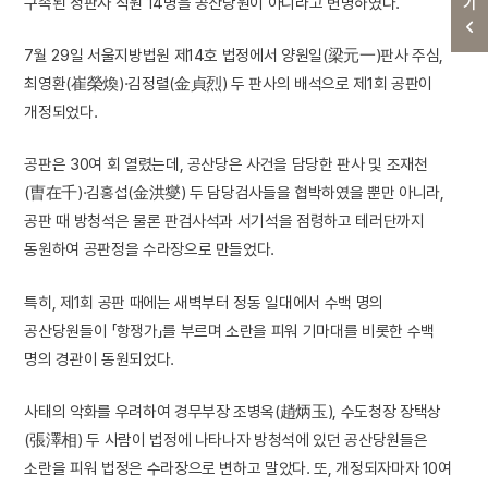
구속된 정판사 직원 14명을 공산당원이 아니라고 변명하였다.
7월 29일 서울지방법원 제14호 법정에서 양원일(梁元一)판사 주심,
최영환(崔榮煥)·김정렬(金貞烈) 두 판사의 배석으로 제1회 공판이
개정되었다.
공판은 30여 회 열렸는데, 공산당은 사건을 담당한 판사 및 조재천
(曺在千)·김홍섭(金洪燮) 두 담당검사들을 협박하였을 뿐만 아니라,
공판 때 방청석은 물론 판검사석과 서기석을 점령하고 테러단까지
동원하여 공판정을 수라장으로 만들었다.
특히, 제1회 공판 때에는 새벽부터 정동 일대에서 수백 명의
공산당원들이 「항쟁가」를 부르며 소란을 피워 기마대를 비롯한 수백
명의 경관이 동원되었다.
사태의 악화를 우려하여 경무부장 조병옥(趙炳玉), 수도청장 장택상
(張澤相) 두 사람이 법정에 나타나자 방청석에 있던 공산당원들은
소란을 피워 법정은 수라장으로 변하고 말았다. 또, 개정되자마자 10여