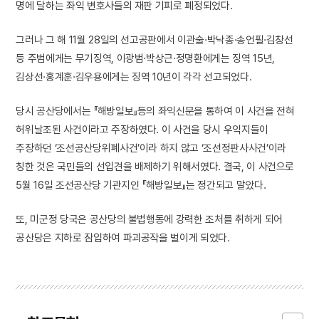
명에 달하는 좌익 변호사들의 재판 기피로 폐정되었다.
그러나 그 해 11월 28일의 선고공판에서 이관술·박낙종·송언필·김창선
등 주범에게는 무기징역, 이광범·박상근·정명환에게는 징역 15년,
김상선·홍계훈·김우용에게는 징역 10년이 각각 선고되었다.
당시 공산당에서는 『해방일보』등의 좌익신문을 통하여 이 사건을 전혀
허위날조된 사건이라고 주장하였다. 이 사건을 당시 우익지들이
주장하던 ‘조선공산당위폐사건’이라 하지 않고 ‘조선정판사사건’이라
칭한 것은 국민들의 선입견을 배제하기 위해서였다. 결국, 이 사건으로
5월 16일 조선공산당 기관지인 『해방일보』는 정간되고 말았다.
또, 미군정 당국은 공산당의 불법행동에 강력한 조처를 취하게 되어
공산당은 지하로 잠입하여 파괴공작을 벌이게 되었다.