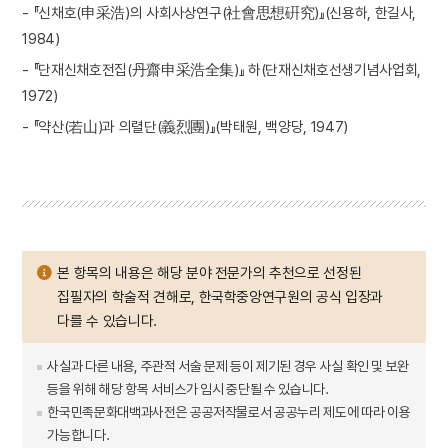
- 『신채호(申采浩)의 사회사상연구(社會思想硏究)』(신용하, 한길사,
1984)
- 『단재신채호전집(丹齋申采浩全集)』 하(단재신채호선생기념사업회,
1972)
- 『약산(若山)과 의렬단(義烈團)』(박태원, 백양당, 1947)
본 항목의 내용은 해당 분야 전문가의 추천으로 선정된
집필자의 학술적 견해로, 한국학중앙연구원의 공식 입장과
다를 수 있습니다.
사실과 다른 내용, 주관적 서술 문제 등이 제기된 경우 사실 확인 및 보완
등을 위해 해당 항목 서비스가 임시 중단될 수 있습니다.
한국민족문화대백과사전은 공공저작물로서 공공누리 제도에 따라 이용
가능합니다.