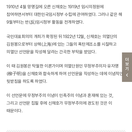
1910년 4월 망명길에 오른 신채호는 1919년 임시의정원에
참여하면서부터 대한민국임시정부 수립에 관여하였다. 그러나 같은 해
9월부터는 반(反)임시정부 활동을 전개하였다.
국민대표회의의 개최가 확정된 뒤 1922년 12월, 신채호는 의열단의
김원봉으로부터 상해(上海)에 있는 그들의 폭탄제조소를 시찰하고
의열단 선언문을 작성해 달라는 간곡한 부탁을 받았다.
더보기
이 때 김원봉은 탁월한 이론가이며 의열단원인 무정부주의자 유자명
(柳子明)을 신채호와 합숙하게 하여 선언문을 작성하는 데에 이념적인
뒷받침을 하도록 하였다.
이 선언문에 무정부주의 이념이 민족주의 이념과 혼재해 있는 것,
그리고 선언문 집필 후에 신채호가 무정부주의에 경도된 것은 이
때문이다.