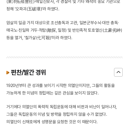
(東洋拓殖會社)·매일신보사, 각 경찰서 및 기타 왜적의 중요 기관으로
정해 ‘오파괴(五破壞)’라 하였다.
암살의 일곱 가지 대상으로 조선총독과 고관, 일본군부수뇌·대만 총독·
매국노·친일파 거두·적탐(敵探, 밀정) 및 반민족적 토호열신(土豪劣紳)
등을 열거, ‘칠가살(七可殺)’이라 하였다.
편찬/발간 경위
1920년부터 큰 성과를 보이기 시작한 의열단이지만, 그들의 활동을
가능하게 한 이념의 정립에는 깊은 관심을 보이지 않았다.
거기에다 의열단의 폭력적 독립운동에 대해 비판과 비난이 일어나자,
그들은 독립운동의 이념 및 방략을 정립하지 않을 수가 없었다.
의열단이 신채호에게 성명문을 요청한 것은 이 때문이다.