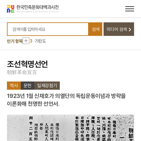
메뉴
본문
바로가기
바로가기
10
봄봄
1
금성대군
검색
미디어 검색
2
세조
검색어를 입력하세요
3
기린도
인기 항목
4
노국대장공주
5
세종
조선혁명선언
6
곽선
朝
鮮
革
命
宣
言
7
김상진
역사
문헌
일제강점기
8
돈녕부게판
1923년 1월 신채호가 의열단의 독립운동이념과 방략을
9
무령왕릉
이론화해 천명한 선언서.
10
봄봄
1
금성대군
2
세조
3
기린도