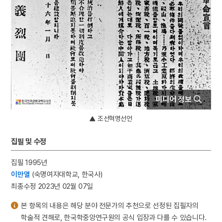
4
노국대장공주
5
세종
6
곽선
7
김상진
8
돈녕부게판
9
무령왕릉
10
봄봄
미디어 정보
조선혁명선언
집필 및 수정
집필 1995년
이만열
(숙명여자대학교, 한국사)
최종수정 2023년 02월 07일
본 항목의 내용은 해당 분야 전문가의 추천으로 선정된 집필자의
학술적 견해로, 한국학중앙연구원의 공식 입장과 다를 수 있습니다.