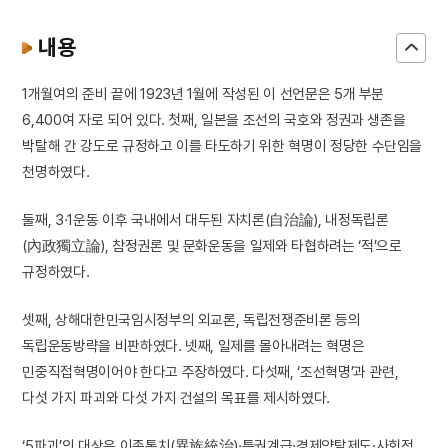
내용
1개월여의 준비 끝에 1923년 1월에 작성된 이 선언문은 5개 부분
6,400여 자로 되어 있다. 첫째, 일본을 조선의 국호와 정권과 생존을
박탈해 간 강도로 규정하고 이를 타도하기 위한 혁명이 정당한 수단임을
천명하였다.
둘째, 3·1운동 이후 국내에서 대두된 자치론(自治論), 내정독립론
(內政獨立論), 참정권론 및 문화운동을 일제와 타협하려는 ‘적’으로
규정하였다.
셋째, 상해대한민국임시정부의 외교론, 독립전쟁준비론 등의
독립운동방략을 비판하였다. 넷째, 일제를 몰아내려는 혁명은
민중직접혁명이어야 한다고 주장하였다. 다섯째, ‘조선혁명’과 관련,
다섯 가지 파괴와 다섯 가지 건설의 목표를 제시하였다.
‘5파괴’의 대상은 이족통치(異族統治)·특권계급·경제약탈제도·사회적