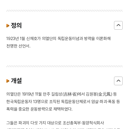
정의
1923년 1월 신채호가 의열단의 독립운동이념과 방략을 이론화해
천명한 선언서.
개설
의열단은 1919년 11월 만주 길림성(吉林省)에서 김원봉(金元鳳) 등
한국독립운동자 13명으로 조직된 독립운동단체로서 암살·파괴·폭동 등
폭력을 중요한 운동방략으로 채택하였다.
그들은 파괴의 다섯 가지 대상으로 조선총독부·동양척식회사