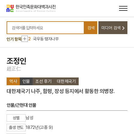
메뉴
본문
바로가기
바로가기
10
십장생도
검색
미디어 검색
1
교우촌
검색어를 입력하세요
2
국우동 탱자나무
인기 항목
3
악기장
4
오산전투
조정인
5
채문식
趙
正
仁
6
고분벽화
역사
인물
조선 후기
대한제국기
7
김만선
대한제국기 나주, 함평, 장성 등지에서 활동한 의병장.
8
남북협상
9
대학연의
인물/근현대 인물
10
십장생도
남성
성별
1
교우촌
1872년(고종 9)
출생 연도
2
국우동 탱자나무