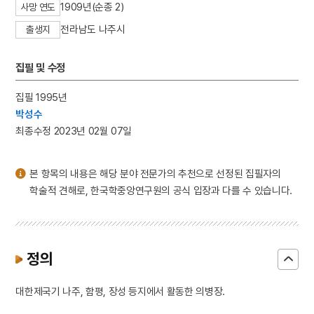
1909년(순종 2)
사망 연도
3
악기장
전라남도 나주시
4
오산전투
출생지
5
채문식
집필 및 수정
6
고분벽화
7
김만선
집필 1995년
8
남북협상
박성수
최종수정 2023년 02월 07일
9
대학연의
10
십장생도
본 항목의 내용은 해당 분야 전문가의 추천으로 선정된 집필자의
학술적 견해로, 한국학중앙연구원의 공식 입장과 다를 수 있습니다.
정의
대한제국기 나주, 함평, 장성 등지에서 활동한 의병장.