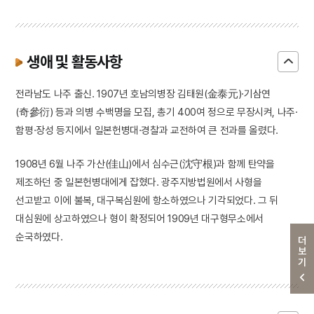
생애 및 활동사항
전라남도 나주 출신. 1907년 호남의병장 김태원(金泰元)·기삼연
(奇參衍) 등과 의병 수백명을 모집, 총기 400여 정으로 무장시켜, 나주·
함평·장성 등지에서 일본헌병대·경찰과 교전하여 큰 전과를 올렸다.
1908년 6월 나주 가산(佳山)에서 심수근(沈守根)과 함께 탄약을
제조하던 중 일본헌병대에게 잡혔다. 광주지방법원에서 사형을
선고받고 이에 불복, 대구복심원에 항소하였으나 기각되었다. 그 뒤
대심원에 상고하였으나 형이 확정되어 1909년 대구형무소에서
순국하였다.
더보기