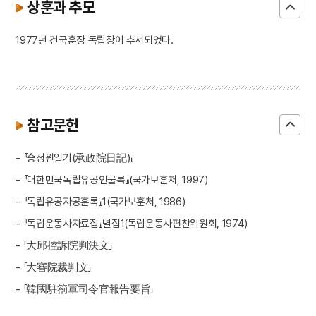
상훈과 추모
1977년 건국훈장 독립장이 추서되었다.
참고문헌
- 『승정원일기(承政院日記)』
- 『대한민국독립유공인물록』(국가보훈처, 1997)
- 『독립유공자공훈록』1(국가보훈처, 1986)
- 『독립운동사자료집』별집1(독립운동사편찬위원회, 1974)
- 「大邱控訴院判決文」
- 「大審院裁判文」
- 「韓國駐箚軍司令官報告要旨」