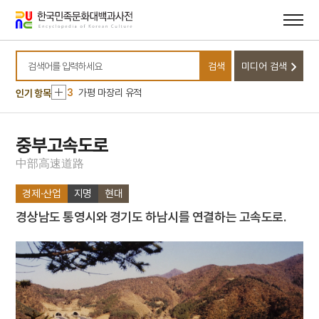
메뉴
본문
바로가기
바로가기
10
박동진
1
기황후
검색
미디어 검색
2
세조
검색어를 입력하세요
3
가평 마장리 유적
인기 항목
4
갓
5
고성 계승사 백악기 퇴적구조
중부고속도로
6
금성대군
中
部
高
速
道
路
7
난장
경제·산업
지명
현대
8
내림굿
경상남도 통영시와 경기도 하남시를 연결하는 고속도로.
9
노촌집
10
박동진
1
기황후
2
세조
3
가평 마장리 유적