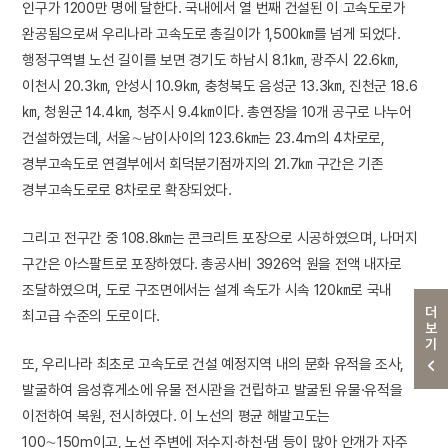
인구가 1200만 명에 달한다. 국내에서 열 번째 건설된 이 고속도로가
완공됨으로써 우리나라 고속도로 총길이가 1,500㎞를 넘게 되었다.
행정구역별 노선 길이를 보면 경기도 하남시 8.1㎞, 광주시 22.6㎞,
이천시 20.3㎞, 안성시 10.9㎞, 충청북도 음성군 13.3㎞, 진천군 18.6
㎞, 청원군 14.4㎞, 청주시 9.4㎞이다. 총연장을 10개 공구로 나누어
건설하였는데, 서울∼남이사이의 123.6㎞는 23.4m의 4차로로,
경부고속도로 연결부에서 회덕분기점까지의 21.7㎞ 구간은 기존
경부고속도로로 8차로로 확장되었다.
그리고 전구간 중 108.8㎞는 콘크리트 포장으로 시공하였으며, 나머지
구간은 아스팔트로 포장하였다. 총공사비 3926억 원을 전액 내자로
조달하였으며, 도로 구조면에서는 설계 속도가 시속 120㎞로 국내
더보기
최고급 수준의 도로이다.
또, 우리나라 최초로 고속도로 건설 예정지역 내의 문화 유적을 조사,
발굴하여 음성휴게소에 유물 전시관을 건립하고 발굴된 유물·유적을
이전하여 복원, 전시하였다. 이 노선의 평균 해발고도는
100∼150m이고, 노선 주변에 저수지·하천·댐 등이 많아 안개가 자주