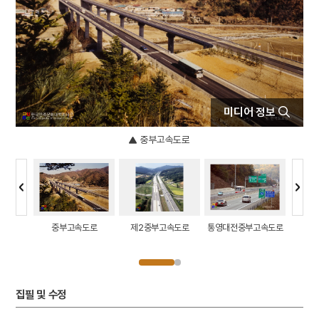
4
갓
5
고성 계승사 백악기 퇴적구조
6
금성대군
7
난장
8
내림굿
미디어 정보
9
노촌집
10
박동진
중부고속도로
고속도로
중부고속도로
제2중부고속도로
통영대전중부고속도로
통영대
집필 및 수정