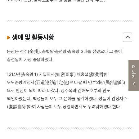
생애 및 활동사항
본관은 전주(全州). 충렬왕·충선왕·충숙왕 3대를 섬겼으나 그 중에
충선왕이 가장 중용하였다.
더보기
1314년(충숙왕 1) 지밀직사(知密直事) 채홍철(蔡洪哲)이
오도순방계정사(五道巡訪計定使)로 나갈 때 민부의랑(民部議郎)
으로 판관이 되어 따라 나갔다. 상주목과 김해도호부의 원도
역임하였는데, 백성들이 모두 그 은혜를 생각하였다. 성품이 염정자수
(廉靜自守)하여 사람들이 모두 공경하면서도 두려워하였다 한다.