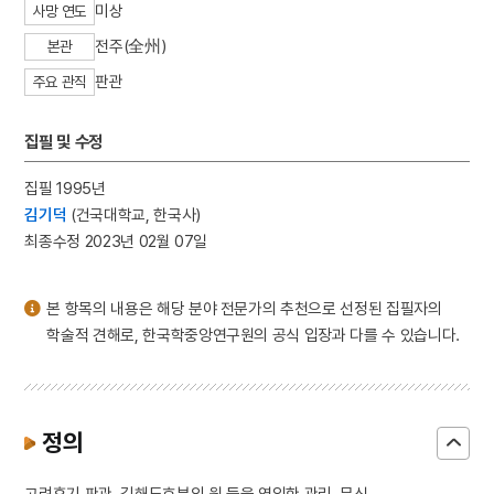
미상
사망 연도
3
이리역 폭발 사고
전주(全州)
4
북조선임시인민위원회
본관
5
반야심경
판관
주요 관직
6
개성 경천사지 십층석탑
집필 및 수정
7
경북대학교 상주캠퍼스
8
국방비
집필 1995년
9
님의 침묵
김기덕
(건국대학교, 한국사)
최종수정 2023년 02월 07일
10
달서구
본 항목의 내용은 해당 분야 전문가의 추천으로 선정된 집필자의
학술적 견해로, 한국학중앙연구원의 공식 입장과 다를 수 있습니다.
정의
고려후기 판관, 김해도호부의 원 등을 역임한 관리. 무신.