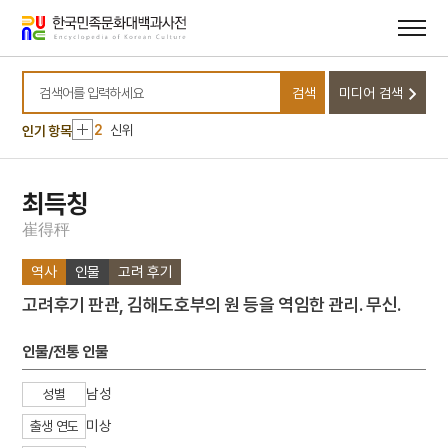
메뉴
본문
바로가기
바로가기
10
달서구
검색
미디어 검색
1
금성대군
검색어를 입력하세요
2
신위
인기 항목
3
이리역 폭발 사고
4
북조선임시인민위원회
최득칭
5
반야심경
崔
得
秤
6
개성 경천사지 십층석탑
역사
인물
고려 후기
7
경북대학교 상주캠퍼스
고려후기 판관, 김해도호부의 원 등을 역임한 관리. 무신.
8
국방비
9
님의 침묵
인물/전통 인물
10
달서구
남성
성별
1
금성대군
미상
출생 연도
2
신위