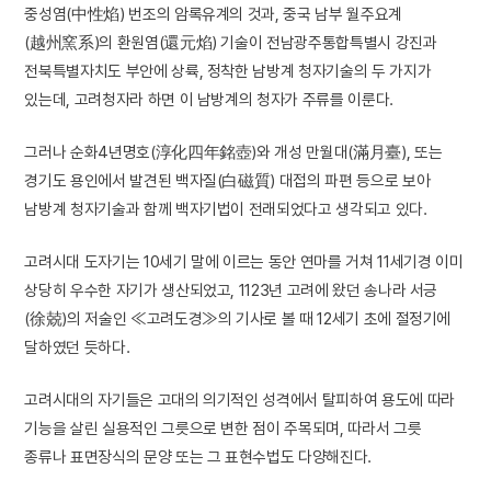
중성염(中性焰) 번조의 암록유계의 것과, 중국 남부 월주요계
(越州窯系)의 환원염(還元焰) 기술이 전남광주통합특별시 강진과
전북특별자치도 부안에 상륙, 정착한 남방계 청자기술의 두 가지가
있는데, 고려청자라 하면 이 남방계의 청자가 주류를 이룬다.
그러나 순화4년명호(淳化四年銘壺)와 개성 만월대(滿月臺), 또는
경기도 용인에서 발견된 백자질(白磁質) 대접의 파편 등으로 보아
남방계 청자기술과 함께 백자기법이 전래되었다고 생각되고 있다.
고려시대 도자기는 10세기 말에 이르는 동안 연마를 거쳐 11세기경 이미
상당히 우수한 자기가 생산되었고, 1123년 고려에 왔던 송나라 서긍
(徐兢)의 저술인 ≪고려도경≫의 기사로 볼 때 12세기 초에 절정기에
달하였던 듯하다.
고려시대의 자기들은 고대의 의기적인 성격에서 탈피하여 용도에 따라
기능을 살린 실용적인 그릇으로 변한 점이 주목되며, 따라서 그릇
종류나 표면장식의 문양 또는 그 표현수법도 다양해진다.