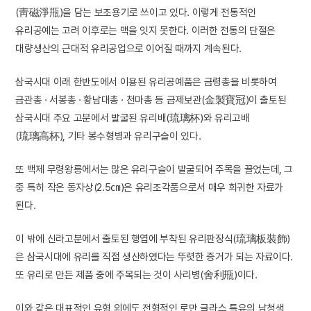
(靑磁淨甁)을 담는 보조용기로 쓰이고 있다. 이렇게 전통적인
유리공예는 고려 이후로는 맥을 잇지 못한다. 이러한 전통의 단절은
대량생산의 근대적 유리공업으로 이어질 때까지 계속된다.
삼국시대 이래 한반도에서 이용된 유리공예품은 금령총을 비롯하여
금관총 · 서봉총 · 황남대총 · 천마총 등 금제보관(金製寶冠)이 출토된
삼국시대 주요 고분에서 발굴된 유리배(琉璃杯)와 유리고배
(琉璃高杯), 기타 봉수형병과 유리구슬이 있다.
또 백제 무령왕릉에서는 많은 유리구슬이 발굴되어 주목을 끌었는데, 그
중 특히 작은 동자상(2.5㎝)은 유리조각품으로서 매우 희귀한 자료가
된다.
이 밖에 신라고분에서 출토된 행엽에 부착된 유리판장식(琉璃板裝飾)
은 삼국시대에 유리를 직접 생산하였다는 뚜렷한 증거가 되는 자료이다.
또 유리로 만든 제품 중에 주목되는 것이 사리병(舍利甁)이다.
이와 같은 대표적인 유형 외에도 전형적인 로만 글라스 특유의 남청색