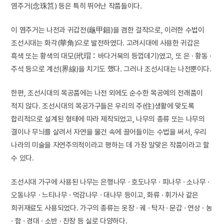
염주거(念珠筥) 등은 특히 뛰어난 작품들이다.
이 염주거는 나전과 귀갑전(龜甲鈿)을 겸한 걸작으로, 이러한 수법이
조선시대는 화각(華角)으로 발전하였다. 고려시대에 사용한 귀갑은
흑색 또는 황색의 대모(玳瑁：바다거북의 등껍데기)였고, 또 은 · 황동 ·
주석 등으로 계선(界線)을 치기도 했다. 그러나 조선시대는 나전뿐이다.
한편, 조선시대의 목공품에는 나전 외에도 순수한 목공예의 전래품이
적지 않다. 조선시대의 목공가구들은 우리의 주(住)생활에 맞도록
합리적으로 설계된 형태에 따라 제작되었고, 나무의 종류 또는 나무의
결이나 무늬를 살려서 자연을 물건 속에 끌어들이는 수법을 써서, 우리
나라의 미술을 자연주의적이라고 평하는 데 가장 알맞은 작품이라고 할
수 있다.
조선시대 가구에 사용된 나무는 은행나무 · 호도나무 · 피나무 · 소나무 ·
오동나무 · 느티나무 · 먹감나무 · 대나무 등이고, 화류 · 휘가사 같은
희귀재료도 사용되었다. 가구의 종류는 옷장 · 궤 · 탁자 · 문갑 · 연상 · 농
· 함 · 경대 · 소반 · 찬장 등 실로 다양하다.