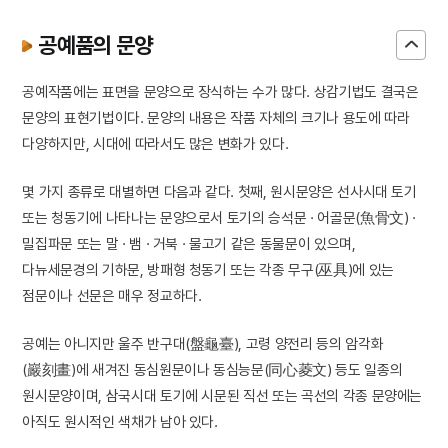
공예품의 문양
공예작품에는 표면을 문양으로 장식하는 수가 많다. 상감기법도 결국은
문양의 표현기법이다. 문양의 내용은 작품 자체의 크기나 용도에 따라
다양하지만, 시대에 따라서도 많은 변화가 있다.
몇 가지 종류로 대별하면 다음과 같다. 첫째, 원시문양은 선사시대 토기
또는 청동기에 나타나는 문양으로서 토기의 승석문 · 어골문(魚骨文) ·
밀집파문 또는 말 · 뱀 · 거북 · 물고기 같은 동물문이 있으며,
다뉴세문경의 기하문, 방패형 청동기 또는 각종 무구(巫具)에 있는
점문이나 선문은 매우 정교하다.
공예는 아니지만 울주 반구대(盤龜臺), 고령 양전리 등의 암각화
(巖刻畫)에 새겨진 동심원문이나 동심능문(同心菱文) 등도 일종의
원시문양이며, 삼국시대 토기에 시문된 직선 또는 곡선의 각종 문양에는
아직도 원시적인 색채가 남아 있다.