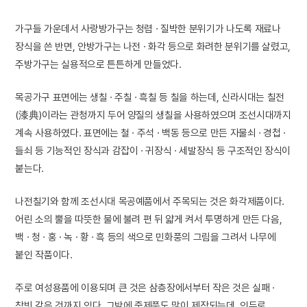
가구들 가운데서 사랑방가구는 청렴 · 질박한 분위기가 나도록 재료나
장식을 쓴 반면, 안방가구는 나전 · 화각 등으로 화려한 분위기를 살렸고,
주방가구는 실용적으로 튼튼하게 만들었다.
목공가구 표면에는 생칠 · 주칠 · 흑칠 등 칠을 하는데, 신라시대는 칠전
(漆典)이라는 관청까지 두어 양질의 생칠을 사용하였으며 조선시대까지
계속 사용하였다. 표면에는 철 · 주석 · 백동 등으로 만든 자물쇠 · 경첩 ·
들쇠 등 기능적인 장식과 감잡이 · 귀장식 · 세발장식 등 구조적인 장식이
붙는다.
나전칠기와 함께 조선시대 목공예품에서 주목되는 것은 화각제품이다.
어린 소의 뿔을 따뜻한 물에 불려 편 뒤 얇게 켜서 투명하게 만든 다음,
백 · 청 · 홍 · 녹 · 황 · 흑 등의 색으로 민화풍의 그림을 그려서 나무에
붙인 작품이다.
주로 여성용품에 이용되며 큰 것은 삼층장에서부터 작은 것은 실패 ·
참빗 같은 것까지 있다. 그밖에 죽제품도 많이 제작되는데, 인두로