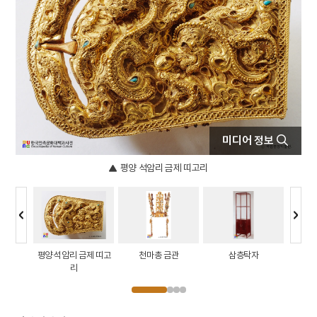
8
비유왕
9
성공회대학교
10
세조
미디어 정보
평양 석암리 금제 띠고리
초문 완
평양 석암리 금제 띠고
천마총 금관
삼층탁자
청자 
리