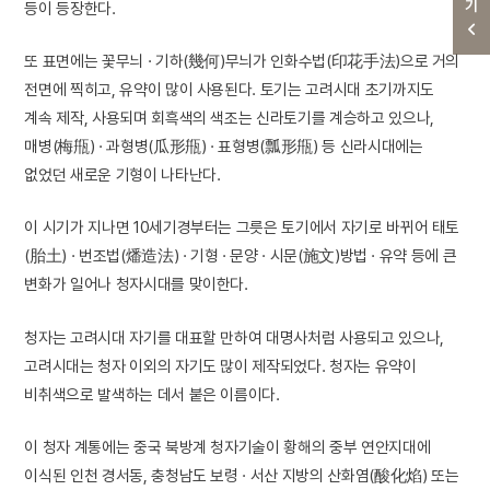
등이 등장한다.
또 표면에는 꽃무늬 · 기하(幾何)무늬가 인화수법(印花手法)으로 거의
전면에 찍히고, 유약이 많이 사용된다. 토기는 고려시대 초기까지도
계속 제작, 사용되며 회흑색의 색조는 신라토기를 계승하고 있으나,
매병(梅甁) · 과형병(瓜形甁) · 표형병(瓢形甁) 등 신라시대에는
없었던 새로운 기형이 나타난다.
이 시기가 지나면 10세기경부터는 그릇은 토기에서 자기로 바뀌어 태토
(胎土) · 번조법(燔造法) · 기형 · 문양 · 시문(施文)방법 · 유약 등에 큰
변화가 일어나 청자시대를 맞이한다.
청자는 고려시대 자기를 대표할 만하여 대명사처럼 사용되고 있으나,
고려시대는 청자 이외의 자기도 많이 제작되었다. 청자는 유약이
비취색으로 발색하는 데서 붙은 이름이다.
이 청자 계통에는 중국 북방계 청자기술이 황해의 중부 연안지대에
이식된 인천 경서동, 충청남도 보령 · 서산 지방의 산화염(酸化焰) 또는