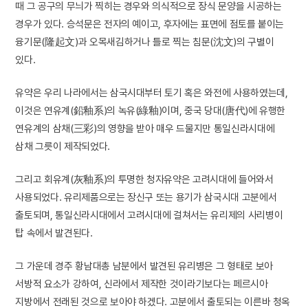
때 그 공구의 무늬가 찍히는 경우와 의식적으로 장식 문양을 시공하는
경우가 있다. 승석문은 전자의 예이고, 후자에는 표면에 점토를 붙이는
융기문(隆起文)과 오목새김하거나 틀로 찍는 침문(沈文)의 구별이
있다.
유약은 우리 나라에서는 삼국시대부터 토기 혹은 와전에 사용하였는데,
이것은 연유계(鉛釉系)의 녹유(綠釉)이며, 중국 당대(唐代)에 유행한
연유계의 삼채(三彩)의 영향을 받아 매우 드물지만 통일신라시대에
삼채 그릇이 제작되었다.
그리고 회유계(灰釉系)의 투명한 청자유약은 고려시대에 들어와서
사용되었다. 유리제품으로는 장신구 또는 용기가 삼국시대 고분에서
출토되며, 통일신라시대에서 고려시대에 걸쳐서는 유리제의 사리병이
탑 속에서 발견된다.
그 가운데 경주 황남대총 남분에서 발견된 유리병은 그 형태로 보아
서방적 요소가 강하여, 신라에서 제작한 것이라기보다는 페르시아
지방에서 전래된 것으로 보아야 하겠다. 고분에서 출토되는 이른바 청옥