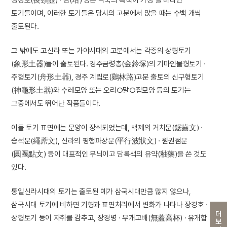
토기들이며, 이러한 토기들은 당시의 고분에서 많을 때는 수백 개씩
출토된다.
그 밖에도 고신라 또는 가야시대의 고분에서는 각종의 상형토기
(象形土器)들이 출토된다. 경주금령총(金鈴塚)의 기마인물형토기 ·
주형토기(舟形土器), 경주 계림로(鷄林路)고분 출토의 신구형토기
(神龜形土器)와 수레모양 또는 오리○말○집모양 등의 토기는
그중에서도 뛰어난 작품들이다.
이들 토기 표면에는 문양이 장식되었는데, 백제의 거치문(鋸齒文) ·
승석문(繩蓆文), 신라의 평행파상문(平行波狀文) · 원권점문
(圓圈點文) 등이 대표적인 무늬이고 담록색의 유약(釉藥)을 쓴 것도
있다.
통일신라시대의 토기는 출토된 예가 삼국시대만큼 많지 않으나,
삼국시대 토기에 비하면 기형과 표면처리에서 변화가 나타나 장경호 ·
더보기
상형토기 등이 자취를 감추고, 장경병 · 무개고배(無蓋高杯) · 유개합