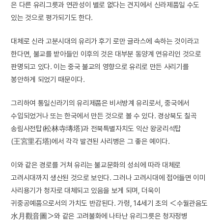
은 다른 유리그릇과 연관성이 별로 없다는 견지에서 신라제품일 수도
있는 것으로 평가되기도 한다.
대체로 신라 고분시대의 유리가 후기 로만 글라스에 속하는 것이라고
한다면, 불교를 받아들인 이후의 것은 대부분 동양계 연유리인 것으로
판명되고 있다. 이는 중국 불교의 영향으로 유리로 만든 사리기를
봉안하게 되었기 때문이다.
그리하여 통일신라기의 유리제품은 비서방계 유리로서, 중국에서
수입되었거나 또는 한국에서 만든 것으로 볼 수 있다. 경상북도 칠곡
송림사전탑(松林寺塼塔)과 전북특별자치도 익산 왕궁리석탑
(王宮里石塔)에서 각각 발견된 사리병은 그 좋은 예이다.
이와 같은 경로를 거쳐 유리는 불교문화의 성쇠에 따라 대체로
고려시대까지 생산된 것으로 보인다. 그러나 고려시대에 접어들면 이미
사리용기가 청자로 대체되고 있음을 보게 되며, 더욱이
귀중공예품으로서의 가치도 반감된다. 가령, 14세기 초의 ＜수월관음도
水月觀音圖＞와 같은 고려불화에 나타난 유리그릇은 청자정병