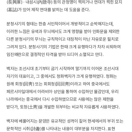
(長興庫) · 내섬시(內贍寺) 등의 관청명이 찍히거나 연대가 찍힌 묘지
(墓誌)가 있어 제작 연대를 밝히는 데 도움을 준다.
분청사기의 형태는 한층 서민적이어서 개방적이고 순박해지는데,
이러한 느낌은 유색과 무늬에서도 크게 영향을 받아 인화문을 제외한
다른 분청사기의 무늬는 규칙적이고 대칭적이 아닌 자유로운 필치로
그려져 있다. 분청사기의 기법은 한때 크게 유행하다가 차차 쇠퇴하여
임진왜란으로 결정적인 타격을 받아 드디어 소멸되고 만다.
백자는 조선시대 초기부터 굽기 시작하여 말기까지 이어온 조선시대
자기의 대표이고, 그 중에서도 청화백자가 크게 유행하였다. 청화는
원래 회청(回靑) 또는 회회청(回回靑)이라고 하여 중국에서도
페르시아일대에서 아라비아 상인을 통하여 수입하던 물감인데, 우리
나라에서는 중국에서 다시 수입하였으므로 사용에는 많은 제한을
받다가, 토청(土靑)을 개발한 뒤부터는 비교적 자유롭게 사용하였다.
백자에 베풀어지는 문양은 유교적인 성격이 짙어 현세에서의 부귀 또는
문학적인 시취(詩趣)를 나타내는 내용이 대부분을 차지한다. 표현