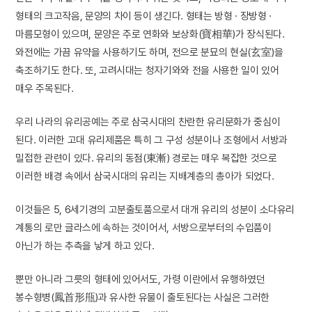
형태의 크고작음, 문양의 차이 등이 생긴다. 형태는 방형 · 장방형 ·
마름모형이 있으며, 문양은 주로 연화와 보상화(寶相華)가 장식된다.
와전에는 가끔 유약을 사용하기도 하며, 전으로 분묘의 현실(玄室)을
축조하기도 한다. 또, 고려시대는 청자기와와 전을 사용한 일이 있어
매우 주목된다.
우리 나라의 유리공예는 주로 삼국시대의 찬란한 유리문화가 중심이
된다. 이러한 고대 유리제품은 특히 그 구성 성분이나 조형에서 서방과
밀접한 관련이 있다. 유리의 동점(東漸) 경로는 매우 복잡한 것으로
이러한 배경 속에서 삼국시대의 유리는 지배계층의 총아가 되었다.
이것들은 5, 6세기경의 고분출토품으로서 대개 유리의 성분이 소다유리
계통의 로만 글라스에 속하는 것이어서, 서방으로부터의 수입품이
아닌가 하는 추측을 낳게 하고 있다.
뿐만 아니라 그릇의 형태에 있어서도, 가령 이란에서 유행하였던
봉수형병(鳳首形甁)과 유사한 유물이 출토된다는 사실은 그러한