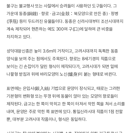
불구는 불교행사 또는 사찰에서 승려들이 사용하던 도구들이다. 그
가운데 동종(銅鐘) · 향로 · 금고(金鼓：북모양으로 만든 종) · 정병
(淨甁) 등이 두드러진 유물들이다. 동종은 신라시대부터 조선시대까지
계속 제작되어 현존하는 예도 300여 구(口)에 달하여 큰 비중을
차지하고 있다.
성덕대왕신종은 높이 3.6m의 거작이고, 고려시대까지 독특한 동종
양식을 보여 주는 점에서도 주목된다. 향로는 8세기경의 작품으로
보이는 긴 손잡이가 달린 형식이 제작되다가, 고려시대가 되면 밑에
나팔형 받침과 위에 바리모양의 노신(爐身)이 붙는 형태로 바뀐다.
표면에는 은입사(銀入絲) 기법으로 문양이 장식되고, 때로는 그러한
기본형의 변화형 또는 뚜껑 위에 동물이 앉아 있는 모양의 향로들이
제작된다. 금고는 한 쪽이 막히고 한 쪽이 터져서 막힌 쪽을 쳐서 소리를
내며, 문양은 주로 막힌 쪽 표면에 있다. 통일신라시대 작품이 1점 전할
뿐, 대부분 고려시대 작품이나, 형식은 동일하다.