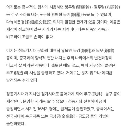
의기로는 종교적인 행사에 사용하던 쌍두령(雙頭鈴) · 팔두령(八頭鈴)
등 주로 소리를 내는 도구와 방패형 동기(銅器) 등을 들 수 있으며,
다뉴세문경(多鈕細文鏡)도 의식과 밀접한 관계가 있을 것이다. 이들은
제작이 정교하여 같은 시기의 다른 지역이나 다른 민족의 작품과
비교하여 조금도 손색이 없다.
이기는 청동기시대 문화의 대표적 유물인 동검(銅劍)과 동모(銅鉾)
등이며, 중국과의 양식적 연관 내지는 우리 나라에서의 변천과정이
비교적 잘 파악된 작품이다. 출토된 예도 많고, 특히 거푸집의 발견은
주조(鑄造)의 사실을 증명하고 있다. 거여구는 많지 않으나 이따금
발견되는 수가 있다.
청동기시대가 지나면 철기시대로 들어가게 되어 무구(武具) · 농구 등이
제작된다. 분명한 시기는 알 수 없으나 청동기와 전후하여 금이
등장하면서 서기전 16세기경에는 금제품이 출현하였고, 중국에서는
전국시대에 순금제품 또는 금상감(金象嵌) · 금도금 등의 기법이
출현하였다.