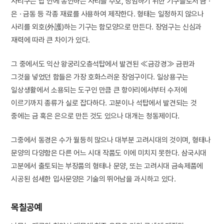
사리구는 탑 안에 봉안하는 사리를 수호, 장엄하기 위한 기구들로서 금 ·
은 · 금동 등 각종 재료를 사용하여 제작한다. 형태는 일정하지 않으나
사리를 외호(外護)하는 기구는 함모양으로 만든다. 장엄구는 신심과
재력에 따라 큰 차이가 있다.
그 중에서도 익산 왕궁리오층석탑에서 발견된 ≪금강경≫ 금판과
그것을 넣었던 함들은 가장 호화스러운 장엄구이다. 일상용구는
일상생활에서 소용되는 도구인 만큼 큰 항아리에서부터 수저에
이르기까지 종류가 실로 잡다하다. 고분이나 석탑에서 발견되는 것
중에는 금 혹은 은으로 만든 것도 있으나 대개는 청동제이다.
그중에서 동경은 수가 월등히 많으나 대부분 고려시대의 것이며, 형태나
문양의 다양함은 다른 어느 시대 작품도 이에 미치지 못한다. 삼국시대
고분에서 출토되는 부장품의 형태나 문양, 또는 고려시대 금속제품에
시공된 섬세한 입사문양은 기술의 뛰어남을 과시하고 있다.
목칠공예