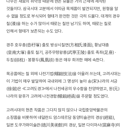
나무는 재료의 취약성 때문에 현존 유물은 거의 근세에 제작된
것들이다. 삼국시대 고분에서 이따금 목제품이 발견되지만, 원형을 알
수 없을 정도로 부식되어 형태가 완전한 것은 극히 드물다. 대개의 경우
칠(漆)을 하는 수가 많아서 때로는 칠만 남기도 하며, 때로는 칠로
인해서 형태가 보존되는 수도 있다.
경주 호우총(壺杅塚) 출토 방상시칠면(方相氏漆面), 황남대총
(皇南大塚) 출토 칠기, 공주무령왕릉(武寧王陵) 출토 족좌(足座) ·
두침(頭枕) · 봉황두(鳳凰頭) 등은 매우 희귀한 예에 속한다.
목공품에는 칠 외에 나전기법(螺鈿技法)을 아울러 쓰는데, 고려시대는
이 기법이 매우 발달하여 국내외에 그 명성이 높아 송(宋)나라의 서긍
(徐兢)은 ≪고려도경≫에서 나전세공의 우수함을 찬양하였고, 원(元)
나라의 왕후가 고려에 나전경함(螺鈿經函)을 주문할 정도였다.
고려시대의 현존 작품은 그다지 많지 않으나 국립중앙박물관의
소장품을 비롯하여 네덜란드 암스테르담 동양미술관의 경상(經箱),
일본 도쿠가와미술관(德川美術館)의 경상, 일본 다이마사(當麻寺)의