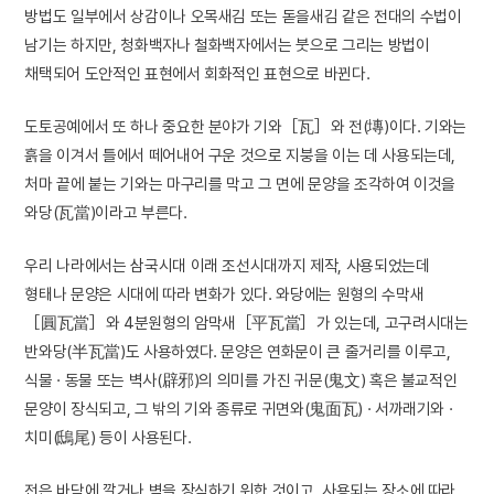
방법도 일부에서 상감이나 오목새김 또는 돋을새김 같은 전대의 수법이
남기는 하지만, 청화백자나 철화백자에서는 붓으로 그리는 방법이
채택되어 도안적인 표현에서 회화적인 표현으로 바뀐다.
도토공예에서 또 하나 중요한 분야가 기와［瓦］와 전(塼)이다. 기와는
흙을 이겨서 틀에서 떼어내어 구운 것으로 지붕을 이는 데 사용되는데,
처마 끝에 붙는 기와는 마구리를 막고 그 면에 문양을 조각하여 이것을
와당(瓦當)이라고 부른다.
우리 나라에서는 삼국시대 이래 조선시대까지 제작, 사용되었는데
형태나 문양은 시대에 따라 변화가 있다. 와당에는 원형의 수막새
［圓瓦當］와 4분원형의 암막새［平瓦當］가 있는데, 고구려시대는
반와당(半瓦當)도 사용하였다. 문양은 연화문이 큰 줄거리를 이루고,
식물 · 동물 또는 벽사(辟邪)의 의미를 가진 귀문(鬼文) 혹은 불교적인
문양이 장식되고, 그 밖의 기와 종류로 귀면와(鬼面瓦) · 서까래기와 ·
치미(鴟尾) 등이 사용된다.
전은 바닥에 깔거나 벽을 장식하기 위한 것이고, 사용되는 장소에 따라