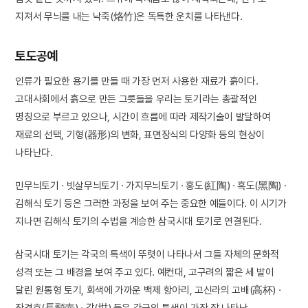
지져서 무늬를 내는 낙죽(烙竹)은 독특한 운치를 나타낸다.
토도공예
인류가 필요한 용기를 만들 때 가장 먼저 사용한 재료가 흙이다.
고대사회에서 흙으로 만든 그릇들을 우리는 토기라는 총괄적인
명칭으로 부르고 있으나, 시간이 흐름에 따라 제작기술이 발달하여
재료의 선택, 기형(器形)의 변화, 표면장식의 다양화 등의 현상이
나타난다.
민무늬토기 · 빗살무늬토기 · 가지무늬토기 · 홍도(紅陶) · 흑도(黑陶) ·
김해식 토기 등은 그러한 과정을 보여 주는 중요한 예들이다. 이 시기가
지나면 김해식 토기의 수법을 계승한 삼국시대 토기로 연결된다.
삼국시대 토기는 각국의 특색이 뚜렷이 나타나서 그들 자체의 문화적
성격 또는 그 배경을 보여 주고 있다. 예컨대, 고구려의 짧은 세 발이
달린 원통형 토기, 회색에 가까운 백제 항아리, 고신라의 고배(高杯) ·
장경호(長頸壺) · 감(坩) 등은 각국의 특색이 가장 잘 나타난