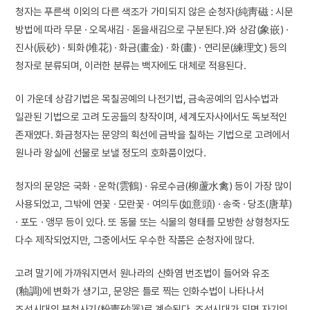
청자는 푸른색 이외의 다른 색조가 가미되지 않은 순청자(純靑磁 : 시문
방법에 따라 무문 · 오목새김 · 돋을새김으로 구분된다.)와 상감(象嵌) ·
진사(辰砂) · 퇴화(堆花) · 화금(畫金) · 화(畫) · 연리문(練理文) 등의
청자로 분류되며, 이러한 분류는 백자에도 대체로 적용된다.
이 가운데 상감기법은 목칠공예의 나전기법, 금속공예의 입사수법과
일관된 기법으로 고려 도공들의 창작이며, 세계도자사에서도 독보적인
존재였다. 화금청자는 문양의 획선에 금박을 칠하는 기법으로 고려에서
원나라 왕실에 선물로 보낼 정도의 호화품이었다.
청자의 문양은 국화 · 운학(雲鶴) · 유로수금(柳蘆水禽) 등이 가장 많이
사용되었고, 그밖에 연꽃 · 모란꽃 · 여의두(如意頭) · 송죽 · 당초(唐草)
· 포도 · 앵무 등이 있다. 또 동물 또는 식물의 형태를 모방한 상형청자도
다수 제작되었지만, 그중에서도 우수한 작품은 순청자에 많다.
고려 말기에 가까워지면서 원나라의 산화염 번조법이 들어와 유조
(釉調)에 변화가 생기고, 문양은 틀로 찍는 인화수법이 나타나서
조선시대의 분청사기(粉靑砂器)로 계승된다. 조선시대가 되면 자기의