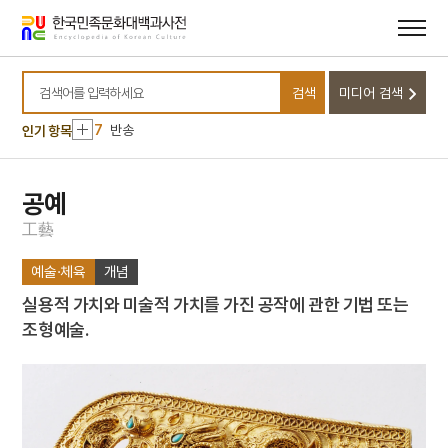
3
이호빈
메뉴
본문
바로가기
바로가기
4
처서
5
맨드라미
검색
미디어 검색
6
박창로
검색어를 입력하세요
7
반송
인기 항목
8
비유왕
9
성공회대학교
공예
10
세조
工
藝
1
강릉김씨 족보
예술·체육
개념
2
사단칠정
실용적 가치와 미술적 가치를 가진 공작에 관한 기법 또는
3
이호빈
조형예술.
4
처서
5
맨드라미
6
박창로
7
반송