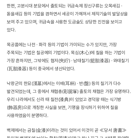
한편, 고분시대 분묘에서 출토되는 귀금속제 장신구류는 오목새김 ·
돋을새김 등의 기법을 겸하면서 세공이 가해져서 제작기술의 발달상을
보여 주고 있으며, 귀금속을 사용한 도금술도 상당한 진전을 보이고
있다.
목공품에는 나전 · 화각 등의 기법이 가미되는 수가 있지만, 가장
주목되는 기법은 칠공예의 기법이다. 목심(木心)에 칠을 하는 기법이
가장 흔하지만, 그밖에도 협저(夾紵) · 남태칠기(籃胎漆器) · 와태칠기
(瓦胎漆器) 등이 중국에서 생산되었다.
낙랑군의 한묘(漢墓)에서는 이배(耳杯) · 반(盤) 등의 칠기가 다수
발견되었는데, 그 중에서 채협총(彩篋塚) 출토의 채협은 가장 유명하다.
우리 나라에서도 신라 때 칠전(漆典)이 있었고 경덕왕 때는 식기방
(飾器房)으로 개칭한 사실을 보면, 기명을 장식하기 위하여 칠을
사용하였음이 분명하다.
백제에서는 금칠(金漆)이라는 것이 있어서 이것이 곧 ≪당서 唐書≫