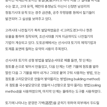
동이전 백제조에 보이는 황칠(黃漆)이라고 하나 지금 그 실태를 파악할
수는 없고, 고대 유적, 예컨대 충청남도 아산시 신창면 남성리의
청동기시대 유적 또는 경주 금관총, 공주 무령왕릉 등에서 칠기들이
발견되어 그 실상을 보여주고 있다.
고려시대 나전칠기가 특히 발달하였음은 ≪고려도경≫이나 현존
유물을 통하여 짐작되며, 조선시대를 거쳐 지금까지도 나전칠기의
기법이 계승되고 있다. 도토공예에서는 선사시대 토기의 제작기법과
토제품 표면에 칠하는 유약의 사용이 주목된다.
선사시대 토기의 성형 방법을 발달순서대로 예를 들면, 첫 단계는
점토를 손으로 빚어서 만들었고, 다음 단계는 다른 기물에 점토를 발라
말린 다음 그 기물을 떼어 내거나 그대로 붙여 구워 사용하는 방법, 또는
점토를 고리모양으로 만들어 쌓아올리는 방법(ring building method)
과 점토를 국수발모양으로 만들어 나선형으로 말아 올리는 방법(coiling
method)을 사용하였으며, 마지막 단계는 물레라는 도구를 사용하였다.
토기에 나타나는 문양은 기벽(器壁)을 굳히기 위하여 외부에서 두드릴