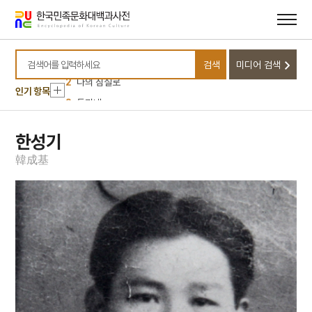
메뉴
본문
바로가기
바로가기
10
십일면 관음보살상
1
금성대군
검색
미디어 검색
검색어를 입력하세요
2
나의 침실로
인기 항목
3
돌리네
4
백제문화제
5
사주단자
한성기
6
설
韓
成
基
7
설빔
8
세배
9
송만재
10
십일면 관음보살상
1
금성대군
2
나의 침실로
3
돌리네