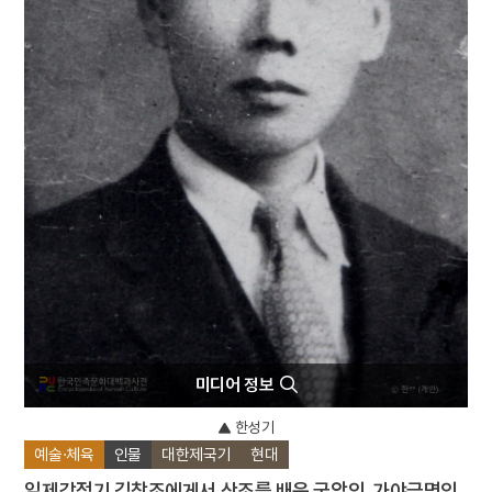
4
백제문화제
5
사주단자
6
설
7
설빔
8
세배
9
송만재
10
십일면 관음보살상
미디어 정보
한성기
예술·체육
인물
대한제국기
현대
일제강점기 김창조에게서 산조를 배운 국악인. 가야금명인.