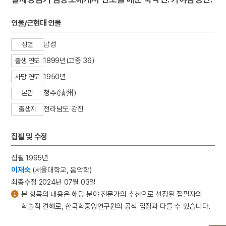
인물/근현대 인물
남성
성별
1899년(고종 36)
출생 연도
1950년
사망 연도
청주(淸州)
본관
전라남도 강진
출생지
집필 및 수정
집필 1995년
이재숙
(서울대학교, 음악학)
최종수정 2024년 07월 03일
본 항목의 내용은 해당 분야 전문가의 추천으로 선정된 집필자의
학술적 견해로, 한국학중앙연구원의 공식 입장과 다를 수 있습니다.