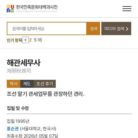
메뉴
본문
바로가기
바로가기
10
초조본 아비담팔건도론 권24
검색
미디어 검색
1
금성대군
검색어를 입력하세요
2
5·16
인기 항목
3
굴렁쇠 굴리기
4
여수·순천 10·19사건
해관세무사
5
금남정맥
海
關
稅
務
司
6
세종
역사
제도
조선 후기
7
양씨 삼강문
조선 말기 관세업무를 관장하던 관리.
8
어복쟁반
9
천주공경가
집필 및 수정
10
초조본 아비담팔건도론 권24
집필 1995년
1
금성대군
홍순권
(서울대학교, 한국사)
2
5·16
최종수정 2026년 05월 07일