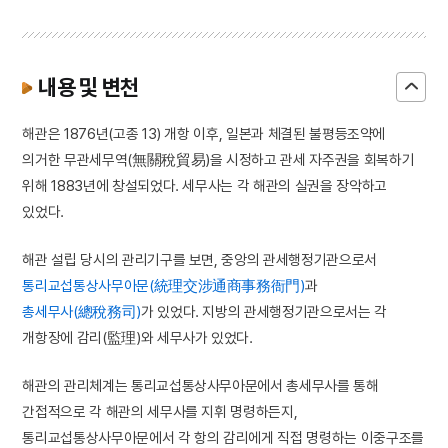
내용 및 변천
해관은 1876년(고종 13) 개항 이후, 일본과 체결된 불평등조약에
의거한 무관세무역(無關稅貿易)을 시정하고 관세 자주권을 회복하기
위해 1883년에 창설되었다. 세무사는 각 해관의 실권을 장악하고
있었다.
해관 설립 당시의 관리기구를 보면, 중앙의 관세행정기관으로서
통리교섭통상사무아문(統理交涉通商事務衙門)
과
총세무사(總稅務司)
가 있었다. 지방의 관세행정기관으로서는 각
개항장에 감리(監理)와 세무사가 있었다.
해관의 관리체계는 통리교섭통상사무아문에서 총세무사를 통해
간접적으로 각 해관의 세무사를 지휘 명령하든지,
통리교섭통상사무아문에서 각 항의 감리에게 직접 명령하는 이중구조를