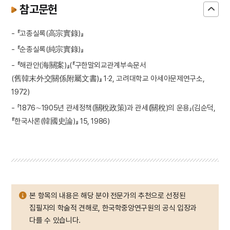
참고문헌
- 『고종실록(高宗實錄)』
- 『순종실록(純宗實錄)』
- 『해관안(海關案)』(『구한말외교관계부속문서
(舊韓末外交關係附屬文書)』 1·2, 고려대학교 아세아문제연구소,
1972)
- 「1876∼1905년 관세정책(關稅政策)과 관세(關稅)의 운용」(김순덕,
『한국사론(韓國史論)』 15, 1986)
본 항목의 내용은 해당 분야 전문가의 추천으로 선정된
집필자의 학술적 견해로, 한국학중앙연구원의 공식 입장과
다를 수 있습니다.