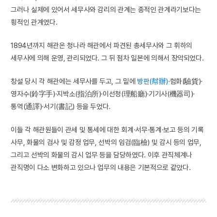
그러나 실제에 있어서 세무사와 감리의 관계는 종적인 관계라기보다는
횡적인 관계였다.
1894년까지 해관은 청나라 해관에서 파견된 총세무사와 그 휘하의
세무사에 의해 운영, 관리되었다. 그 뒤 점차 일본에 의해서 장악되었다.
창설 당시 각 해관에는 세무사를 두고, 그 밑에
방판(幇辦)
·험화(驗貨)·
영자수(鈴字手)·지박소(指泊所)·이선청(理船廳)·기기사(機器司)·
통역(通譯)·서기(書記) 등을 두었다.
이들 각 해관원들이 관세 및 통세에 대한 회계·서무·통계·보고 등의 기록
사무, 화물의 검사 및 감정 업무, 선박의 임검(臨檢) 및 감시 등의 업무,
그리고 선박의 화물의 감시 업무 등을 담당하였다. 이후 관직체계나
관직명이 다소 변화하고 있으나 업무의 내용은 기본적으로 같았다.