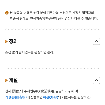
3
굴렁쇠 굴리기
4
여수·순천 10·19사건
본 항목의 내용은 해당 분야 전문가의 추천으로 선정된 집필자의
5
금남정맥
학술적 견해로, 한국학중앙연구원의 공식 입장과 다를 수 있습니다.
6
세종
7
양씨 삼강문
8
어복쟁반
정의
9
천주공경가
조선 말기 관세업무를 관장하던 관리.
10
초조본 아비담팔건도론 권24
개설
관세(關稅)의 수세업무(收稅業務)를 담당하기 위해 각
개항장(開港場)
에 창설했던
해관(海關)
의 제반사무를 관장하였다.