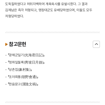
도둑질하였다고 허위자백하여 계축옥사를 유발시켰다. 그 결과
김제남은 즉각 처형되고, 영창대군도 유배당하였으며, 이들도 모두
처형당하였다.
참고문헌
- 『광해군일기(光海君日記)』
- 『청파일월록(靑坡日月錄)』
- 『상촌집(象村集)』
- 『조야회통(朝野會通)』
- 『한음문고(漢陰文稿)』