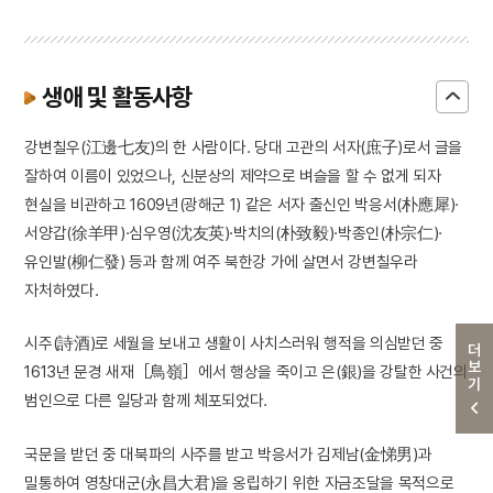
생애 및 활동사항
강변칠우(江邊七友)의 한 사람이다. 당대 고관의 서자(庶子)로서 글을
잘하여 이름이 있었으나, 신분상의 제약으로 벼슬을 할 수 없게 되자
현실을 비관하고 1609년(광해군 1) 같은 서자 출신인 박응서(朴應犀)·
서양갑(徐羊甲)·심우영(沈友英)·박치의(朴致毅)·박종인(朴宗仁)·
유인발(柳仁發) 등과 함께 여주 북한강 가에 살면서 강변칠우라
자처하였다.
시주(詩酒)로 세월을 보내고 생활이 사치스러워 행적을 의심받던 중
더보기
1613년 문경 새재［鳥嶺］에서 행상을 죽이고 은(銀)을 강탈한 사건의
범인으로 다른 일당과 함께 체포되었다.
국문을 받던 중 대북파의 사주를 받고 박응서가 김제남(金悌男)과
밀통하여 영창대군(永昌大君)을 옹립하기 위한 자금조달을 목적으로