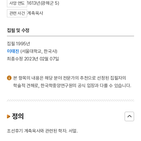
1613년(광해군 5)
사망 연도
3
한글
계축옥사
4
경조부지
관련 사건
5
교린수지
집필 및 수정
6
금강경
7
김상헌
집필 1995년
8
김지경
이태진
(서울대학교, 한국사)
최종수정 2023년 02월 07일
9
문익점
10
삼암유집
본 항목의 내용은 해당 분야 전문가의 추천으로 선정된 집필자의
학술적 견해로, 한국학중앙연구원의 공식 입장과 다를 수 있습니다.
정의
조선후기 계축옥사와 관련된 학자. 서얼.