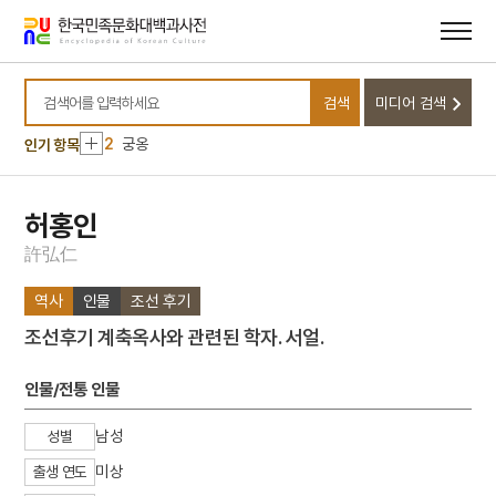
메뉴
본문
바로가기
바로가기
10
삼암유집
검색
미디어 검색
1
김희
검색어를 입력하세요
2
궁옹
인기 항목
3
한글
4
경조부지
허홍인
5
교린수지
許
弘
仁
6
금강경
역사
인물
조선 후기
7
김상헌
조선후기 계축옥사와 관련된 학자. 서얼.
8
김지경
9
문익점
인물/전통 인물
10
삼암유집
남성
성별
1
김희
미상
출생 연도
2
궁옹