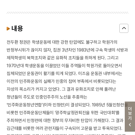
내용
전두환 정권은 학생운동에 대한 강한 탄압에도 불구하고 학원가의
반정부시위가 끊이지 않자, 집권 3년차인 1983년에 구속 학생의 석방과
제적학생의 복학조치와 같은 유화적 조치들을 취하게 된다. 그리고
1970년대 학생운동을 이끌었던 이들 주역들이 학원가로 돌아오면서
침체되었던 운동권이 활기를 띠게 되었다. 이즈음 운동권 내부에서는
이전의 민주화운동의 실패가 민중의 참여 부족에서 비롯되었다는
자성의 목소리가 커지고 있었다. 그 결과 유화조치로 인해 풀려난
청년들의 주도로 민중민주주의 노선을 추종하는
‘민주화운동청년연합’(이하 민청련)이 결성되었다. 1985년 5월민청련을
더보기
비롯한 민주화운동단체들이 ‘광주학살정권퇴진을 위한 국민대회’를
주최하면서 민청련에 대한 정부의 무자비한 탄압이 가해졌다. 그 결과
김근태를 비롯한 여러 관련자들이 구속되어 고문을 받고 투옥되었다.