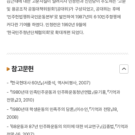
김근태에 대한 고문사실이 알려지자 민청련과 신민당이 주도하는 ‘고문
및 용공조작 공동대책위원회’(공대위)가 구성되었고, 공대위는 후에
‘민주헌법쟁취국민운동본부’로 발전하여 1987년의 6·10민주항쟁에
커다란 기여를 하였다. 민청련은 1992년 9월에
‘한국민주청년단체협의회’로 확대개편 되었다.
참고문헌
- 『한국현대사 60년』(서중석, 역사비평사, 2007)
- 「1980년대 민족민주운동과 민주화운동청년연합」(유기홍,『기억과
전망』23, 2010)
- 「1980년대 학생운동의 민족주의 담론」(이수인,『기억과 전망』18,
2008)
- 「68운동과 87년 민주화운동의 의미에 대한 비교연구」(김종법,『기억과
전망』16, 2007)