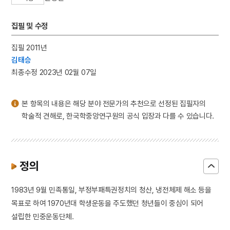
3
말뭉치
4
색즉시공 공즉시색
집필 및 수정
5
화엄사 사사자석탑 앞 석등
집필 2011년
6
가족
김태승
7
두시언해
최종수정 2023년 02월 07일
8
떡박물관
9
순종서북순행 사진첩
본 항목의 내용은 해당 분야 전문가의 추천으로 선정된 집필자의
10
안채
학술적 견해로, 한국학중앙연구원의 공식 입장과 다를 수 있습니다.
정의
1983년 9월 민족통일, 부정부패특권정치의 청산, 냉전체제 해소 등을
목표로 하여 1970년대 학생운동을 주도했던 청년들이 중심이 되어
설립한 민중운동단체.