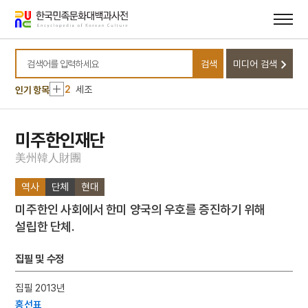
메뉴
본문
바로가기
바로가기
10
반민족행위특별조사위원회
검색
미디어 검색
1
금성대군
검색어를 입력하세요
2
세조
인기 항목
3
고풀이
4
북조선임시인민위원회
미주한인재단
5
김자점
美
州
韓
人
財
團
6
하역
역사
단체
현대
7
한명회
미주한인 사회에서 한미 양국의 우호를 증진하기 위해
8
효감천
설립한 단체.
9
공진형
10
반민족행위특별조사위원회
집필 및 수정
1
금성대군
집필 2013년
2
세조
홍선표