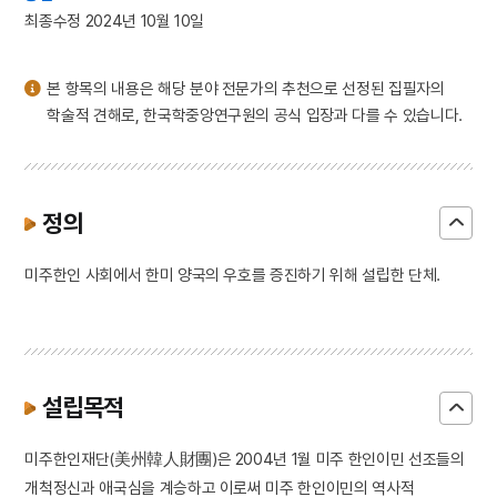
3
고풀이
최종수정 2024년 10월 10일
4
북조선임시인민위원회
5
김자점
본 항목의 내용은 해당 분야 전문가의 추천으로 선정된 집필자의
6
하역
학술적 견해로, 한국학중앙연구원의 공식 입장과 다를 수 있습니다.
7
한명회
8
효감천
9
공진형
정의
10
반민족행위특별조사위원회
미주한인 사회에서 한미 양국의 우호를 증진하기 위해 설립한 단체.
설립목적
미주한인재단(美州韓人財團)은 2004년 1월 미주 한인이민 선조들의
개척정신과 애국심을 계승하고 이로써 미주 한인이민의 역사적