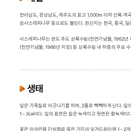
전라남도, 경상남도, 제주도의 표고 1,000m 이하 산록·
섬사스레피나무 등으로도 불린다. 원산지는 한국, 중국, 일본이다.
사스레피나무는 완도 주도 상록수림(천연기념물, 1962년 
(천연기념물, 1966년 지정) 등 상록수림 내 하층의 주요 
생태
잎은 가죽질로 어긋나기를 하며, 2줄로 빽빽하게 난다. 잎의
1∼3㎝이다. 잎의 표면은 짙은 녹색이고 뒷면은 황녹색이다.
꽃은 암수딴몸 단성화로 묵은 가지의 잎겨드랑이에 1∼2개씩