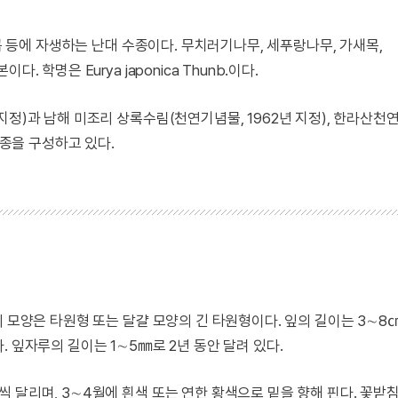
계곡 등에 자생하는 난대 수종이다. 무치러기나무, 세푸랑나무, 가새목,
 학명은 Eurya japonica Thunb.이다.
지정)과 남해 미조리 상록수림(천연기념물, 1962년 지정), 한라산
수종을 구성하고 있다.
 모양은 타원형 또는 달걀 모양의 긴 타원형이다. 잎의 길이는 3∼8㎝
 잎자루의 길이는 1∼5㎜로 2년 동안 달려 있다.
 달리며, 3∼4월에 흰색 또는 연한 황색으로 밑을 향해 핀다. 꽃받