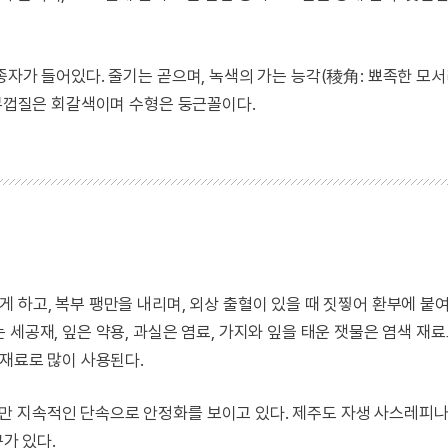
자가 들어있다. 줄기는 곧으며, 녹색의 가는 능각(稜角: 뾰족한 모서
나무껍질은 회갈색이며 수형은 둥근꼴이다.
 하고, 복부 팽만을 내리며, 외상 출혈이 있을 때 짓찧어 환부에 붙여
세공재, 잎은 약용, 과실은 염료, 가지와 잎을 태운 잿물은 염색 재
부재료로 많이 사용된다.
만 지속적인 단속으로 안정화를 보이고 있다. 제주도 자생 사스레피
구가 있다.