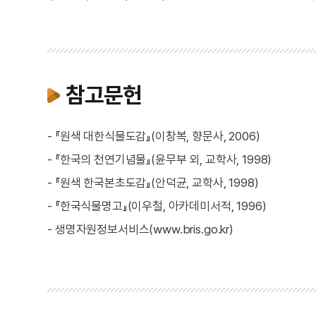
참고문헌
- 『원색 대한식물도감』(이창복, 향문사, 2006)
- 『한국의 천연기념물』(윤무부 외, 교학사, 1998)
- 『원색 한국본초도감』(안덕균, 교학사, 1998)
- 『한국식물명고』(이우철, 아카데미서적, 1996)
- 생명자원정보서비스(www.bris.go.kr)