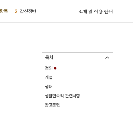
1
이준 열사 구 묘역
 항목
2
갑신정변
소개 및 이용 안내
3
덧배기춤
4
뎨김
5
시절인연
6
장한보
목차
7
경녕군
정의
8
난모
개설
9
동각잡기
생태
10
묵죽
생활민속적 관련사항
1
이준 열사 구 묘역
참고문헌
2
갑신정변
3
덧배기춤