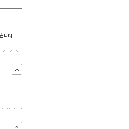
4
뎨김
5
시절인연
6
장한보
7
경녕군
습니다.
8
난모
9
동각잡기
10
묵죽