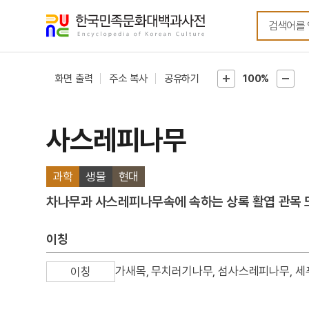
메뉴
본문
바로가기
바로가기
화면 출력
주소 복사
공유하기
100%
사스레피나무
과학
생물
현대
차나무과 사스레피나무속에 속하는 상록 활엽 관목 
이칭
가새목, 무치러기나무, 섬사스레피나무, 
이칭