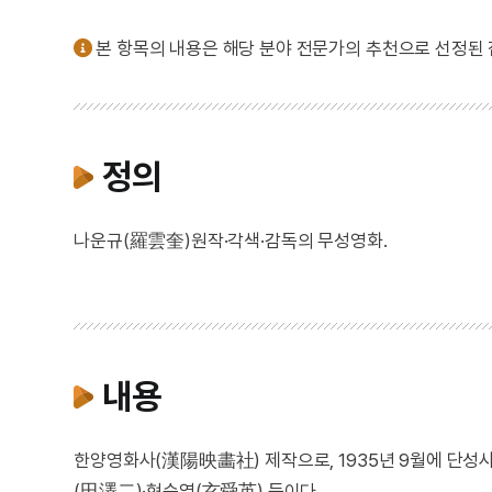
본 항목의 내용은 해당 분야 전문가의 추천으로 선정된
정의
나운규(羅雲奎)원작·각색·감독의 무성영화.
내용
한양영화사(漢陽映畵社) 제작으로, 1935년 9월에 단성
(田澤二)·현순영(玄舜英) 등이다.