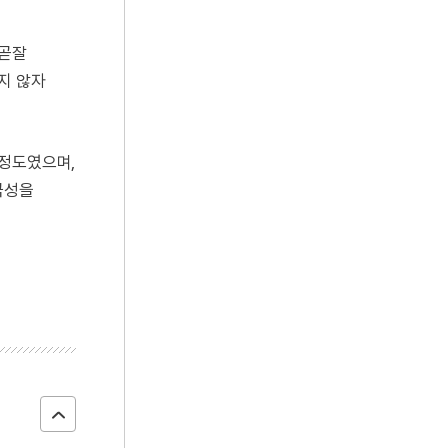
 곧잘
지 않자
 정도였으며,
극성을