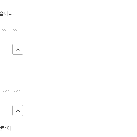
4
봉산서원
습니다.
5
연천 경순왕릉
6
고사관수도
7
방구리
8
상락아정
9
신앙촌
10
김학순
·전택이