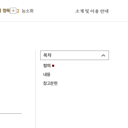
1
금성대군
기 항목
2
능소화
소개 및 이용 안내
3
모래톱 이야기
4
봉산서원
5
연천 경순왕릉
6
고사관수도
목차
7
방구리
정의
8
상락아정
내용
9
신앙촌
참고문헌
10
김학순
1
금성대군
2
능소화
3
모래톱 이야기