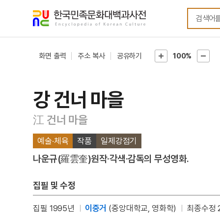
메뉴
본문
바로가기
바로가기
화면 출력
주소 복사
공유하기
100%
강 건너 마을
江 건너 마을
예술·체육
작품
일제강점기
나운규(羅雲奎)원작·각색·감독의 무성영화.
집필 및 수정
집필 1995년
이중거
(중앙대학교, 영화학)
최종수정 2