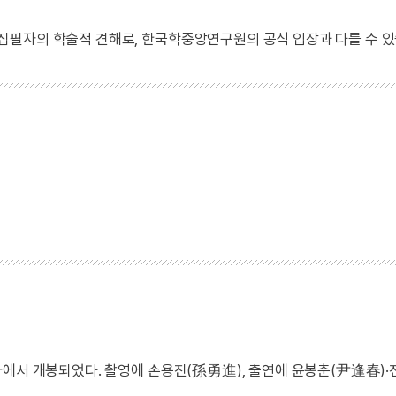
 집필자의 학술적 견해로, 한국학중앙연구원의 공식 입장과 다를 수 있
사에서 개봉되었다. 촬영에 손용진(孫勇進), 출연에 윤봉춘(尹逢春)