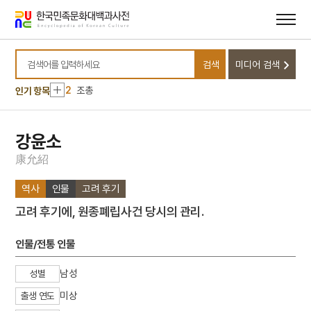
메뉴
본문
바로가기
바로가기
10
무명
검색
미디어 검색
1
금성대군
검색어를 입력하세요
2
조총
인기 항목
3
뱀
4
낙화유수
강윤소
5
조바위
康
允
紹
6
훈련도감
역사
인물
고려 후기
7
개성 경천사지 십층석탑
고려 후기에, 원종폐립사건 당시의 관리.
8
달서구
9
데릴사위
인물/전통 인물
10
무명
남성
성별
1
금성대군
미상
출생 연도
2
조총