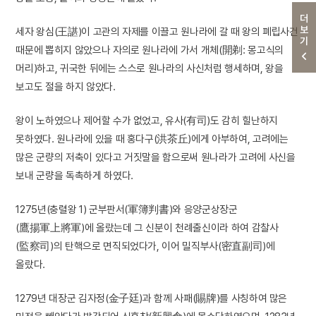
더보기
세자 왕심(王諶)이 고관의 자제를 이끌고 원나라에 갈 때 왕의 폐립사건
때문에 뽑히지 않았으나 자의로 원나라에 가서 개체(開剃: 몽고식의
머리)하고, 귀국한 뒤에는 스스로 원나라의 사신처럼 행세하며, 왕을
보고도 절을 하지 않았다.
왕이 노하였으나 제어할 수가 없었고, 유사(有司)도 감히 힐난하지
못하였다. 원나라에 있을 때 홍다구(洪茶丘)에게 아부하여, 고려에는
많은 군량의 저축이 있다고 거짓말을 함으로써 원나라가 고려에 사신을
보내 군량을 독촉하게 하였다.
1275년(충렬왕 1) 군부판서(軍簿判書)와 응양군상장군
(鷹揚軍上將軍)에 올랐는데 그 신분이 천례출신이라 하여 감찰사
(監察司)의 탄핵으로 면직되었다가, 이어 밀직부사(密直副司)에
올랐다.
1279년 대장군 김자정(金子廷)과 함께 사패(賜牌)를 사칭하여 많은