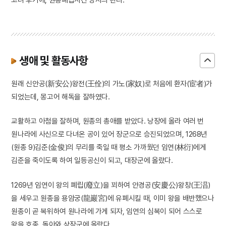
생애 및 활동사항
원래 신안공(新安公)왕전(王佺)의 가노(家奴)로 처음에 환자(宦者)가
되었는데, 몽고어 해독을 잘하였다.
교활하고 아첨을 잘하며, 원종의 총애를 받았다. 낭장에 올라 여러 번
원나라에 사신으로 다녀온 공이 있어 장군으로 승진되었으며, 1268년
(원종 9)김준(金俊)의 무리를 죽일 때 평소 가까웠던 임연(林衍)에게
김준을 죽이도록 하여 일등공신이 되고, 대장군에 올랐다.
1269년 임연이 왕의 폐립(廢立)을 꾀하여 안경공(安慶公)왕창(王淐)
을 세우고 원종을 용암궁(龍巖宮)에 유폐시킬 때, 이미 왕을 배반했으나
원종이 곧 복위하여 원나라에 가게 되자, 임연의 심복이 되어 스스로
왕을 호종, 돌아와 상장군에 올랐다.