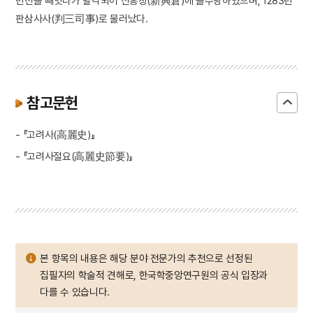
민전을 빼앗다가 발각되어 신흥창(新興倉)에 몰수당하였으며, 1283년
판삼사사(判三司事)로 물러났다.
참고문헌
- 『고려사(高麗史)』
- 『고려사절요(高麗史節要)』
본 항목의 내용은 해당 분야 전문가의 추천으로 선정된
집필자의 학술적 견해로, 한국학중앙연구원의 공식 입장과
다를 수 있습니다.