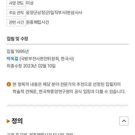
미상
사망 연도
3
뱀
응양군상장군|밀직부사|판삼사사
4
낙화유수
주요 관직
5
조바위
원종폐립사건
관련 사건
6
훈련도감
집필 및 수정
7
개성 경천사지 십층석탑
8
달서구
집필 1995년
9
데릴사위
박옥걸
(국방부전사편찬위원회, 한국사)
최종수정 2023년 02월 10일
10
무명
본 항목의 내용은 해당 분야 전문가의 추천으로 선정된 집필자의
학술적 견해로, 한국학중앙연구원의 공식 입장과 다를 수 있습니다.
정의
고려 후기에, 원종폐립사건 당시의 관리.