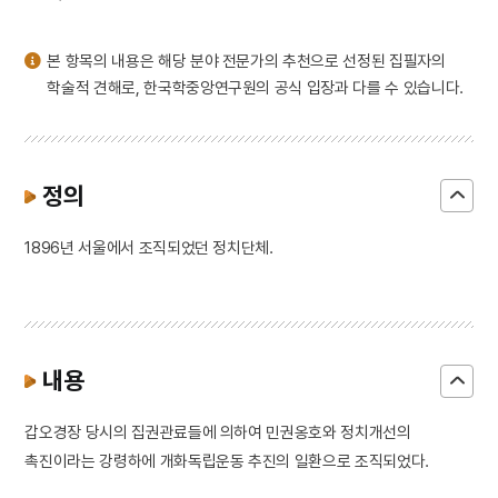
3
생원진사시
4
감은사 지정11년명 금고
본 항목의 내용은 해당 분야 전문가의 추천으로 선정된 집필자의
5
김홍도
학술적 견해로, 한국학중앙연구원의 공식 입장과 다를 수 있습니다.
6
낙화놀이
7
방한준
8
사우디아라비아 주베일 산업항공사
정의
9
연산군 묘
1896년 서울에서 조직되었던 정치단체.
10
해태
내용
갑오경장 당시의 집권관료들에 의하여 민권옹호와 정치개선의
촉진이라는 강령하에 개화독립운동 추진의 일환으로 조직되었다.