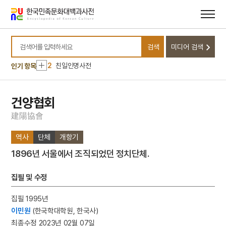
메뉴
본문
바로가기
바로가기
10
해태
검색
미디어 검색
1
대정실업친목회
검색어를 입력하세요
2
친일인명사전
인기 항목
3
생원진사시
4
감은사 지정11년명 금고
건양협회
5
김홍도
建
陽
協
會
6
낙화놀이
역사
단체
개항기
7
방한준
1896년 서울에서 조직되었던 정치단체.
8
사우디아라비아 주베일 산업항공사
9
연산군 묘
집필 및 수정
10
해태
집필 1995년
1
대정실업친목회
이민원
(한국학대학원, 한국사)
2
친일인명사전
최종수정 2023년 02월 07일