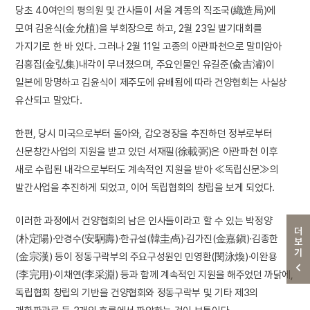
당초 40여인의 평의원 및 간사들이 서울 계동의 직조국(織造局)에
모여 김윤식(金允植)을 부회장으로 하고, 2월 23일 발기대회를
가지기로 한 바 있다. 그러나 2월 11일 고종의 아관파천으로 말미암아
김홍집(金弘集)내각이 무너졌으며, 주요인물인 유길준(兪吉濬)이
일본에 망명하고 김윤식이 제주도에 유배됨에 따라 건양협회는 사실상
유산되고 말았다.
한편, 당시 미국으로부터 돌아와, 갑오경장을 추진하던 정부로부터
신문창간사업의 지원을 받고 있던 서재필(徐載弼)은 아관파천 이후
새로 수립된 내각으로부터도 계속적인 지원을 받아 ≪독립신문≫의
발간사업을 추진하게 되었고, 이어 독립협회의 창립을 보게 되었다.
이러한 과정에서 건양협회의 남은 인사들이라고 할 수 있는 박정양
더보기
(朴定陽)·안경수(安駉壽)·한규설(韓圭卨)·김가진(金嘉鎭)·김종한
(金宗漢) 등이 정동구락부의 주요구성원인 민영환(閔泳煥)·이완용
(李完用)·이채연(李采淵) 등과 함께 계속적인 지원을 해주었던 까닭에,
독립협회 창립의 기반을 건양협회와 정동구락부 및 기타 제3의