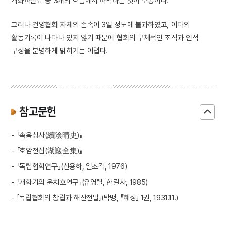
개화파관료 등 3개의 흐름에서 파악하는 것이 보통이다.
그러나 건양협회 자체의 존속이 3일 정도에 불과하였고, 여타의
활동기록이 나타나 있지 않기 때문에 협회의 구체적인 조직과 인적
구성을 분명하게 밝히기는 어렵다.
참고문헌
- 『속음청사(續陰晴史)』
- 『호암전집(湖巖全集)』
- 『독립협회연구』(신용하, 일조각, 1976)
- 『개화기의 윤치호연구』(유영렬, 한길사, 1985)
- 「독립협회의 창립과 해산전말」(박맹, 『혜성』 1권, 1931.11.)