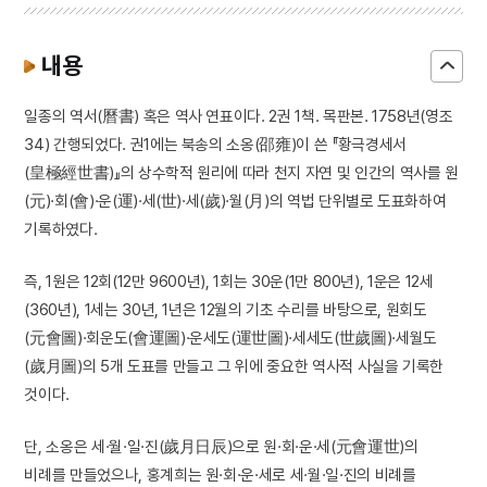
내용
일종의 역서(曆書) 혹은 역사 연표이다. 2권 1책. 목판본. 1758년(영조
34) 간행되었다. 권1에는 북송의 소옹(邵雍)이 쓴 『황극경세서
(皇極經世書)』의 상수학적 원리에 따라 천지 자연 및 인간의 역사를 원
(元)·회(會)·운(運)·세(世)·세(歲)·월(月)의 역법 단위별로 도표화하여
기록하였다.
즉, 1원은 12회(12만 9600년), 1회는 30운(1만 800년), 1운은 12세
(360년), 1세는 30년, 1년은 12월의 기초 수리를 바탕으로, 원회도
(元會圖)·회운도(會運圖)·운세도(運世圖)·세세도(世歲圖)·세월도
(歲月圖)의 5개 도표를 만들고 그 위에 중요한 역사적 사실을 기록한
것이다.
단, 소옹은 세·월·일·진(歲月日辰)으로 원·회·운·세(元會運世)의
비례를 만들었으나, 홍계희는 원·회·운·세로 세·월·일·진의 비례를