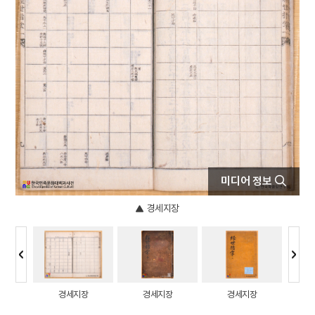
4
박훈
5
석왕사 호지문
6
신위
7
완당전집
8
주석
9
경주 첨성대
10
고산서원
미디어 정보
경세지장
장
경세지장
경세지장
경세지장