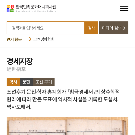
메뉴
본문
바로가기
바로가기
10
고산서원
1
정운유
검색
미디어 검색
2
북조선임시인민위원회
검색어를 입력하세요
3
고려영화협회
인기 항목
4
박훈
5
석왕사 호지문
경세지장
6
신위
經
世
指
掌
7
완당전집
역사
문헌
조선 후기
8
주석
조선후기 문신·학자 홍계희가 『황극경세서』의 상수학적
9
경주 첨성대
원리에 따라 만든 도표에 역사적 사실을 기록한 도설서.
10
고산서원
역사도해서.
1
정운유
2
북조선임시인민위원회
3
고려영화협회