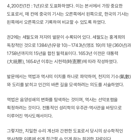
4,200칸(1칸 : 1년)으로 도표화하였다. 이는 본서에서 가장 중요한
도표로서, 매 칸에 중국의 기사는 오른쪽에서 왼쪽으로, 한국의 기사는
왼쪽에서 오른쪽으로 기록하여 비교할 수 있도록 하였다.
권2에는 세월도와 저자의 발문이 수록되어 있다. 세월도는 홍계희의
독창적인 것으로 1384년(우왕 10)∼1743년(영조 19)의 1운(360년)과
1758년까지의 15년을 합친 월력표이다. 1653년 이전은 대통력
(大統曆), 1654년 이후는 시헌력(時憲曆)에 따라 작성하였다.
발문에서는 역법과 역사의 이치를 하나로 파악하여, 천지의 기수(氣數)
와 도리를 밝히고 인간의 바른 길을 모색하려는 의도를 서술하였다.
역법은 음양성쇄의 변화를 탐색하는 것이며, 역사는 선악포폄을
획정하려는 것이다. 전통적인 성리학의 우주관·역사관을 바탕으로
이루어진 역사도해서이다.
그렇지만, 치밀한 수리 계산과 간편한 도표로서 당시의 상수학적인
역사철학 이론에 쉽게 접근할 수 있게 하는 희귀한 자료이다.