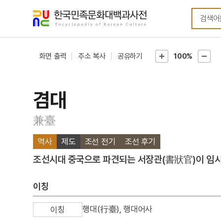
메뉴
본문
바로가기
바로가기
화면 출력
주소 복사
공유하기
100%
겸대
兼臺
역사
제도
조선 전기
조선 후기
조선시대 중국으로 파견되는 서장관(書狀官)이 임시
이칭
행대(行臺), 행대어사
이칭