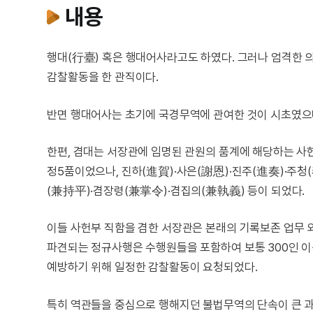
내용
행대(行臺) 혹은 행대어사라고도 하였다. 그러나 엄격한
감찰활동을 한 관직이다.
반면 행대어사는 초기에 국경무역에 관여한 것이 시초였으
한편, 겸대는 서장관에 임명된 관원의 품계에 해당하는 사
정5품이었으나, 진하(進賀)·사은(謝恩)·진주(進奏)·주청
(兼持平)·겸장령(兼掌令)·겸집의(兼執義) 등이 되었다.
이들 사헌부 직함을 겸한 서장관은 본래의 기록보존 업무 
파견되는 정규사행은 수행원들을 포함하여 보통 300인 이
예방하기 위해 일정한 감찰활동이 요청되었다.
특히 역관들을 중심으로 행해지던 불법무역의 단속이 큰 과