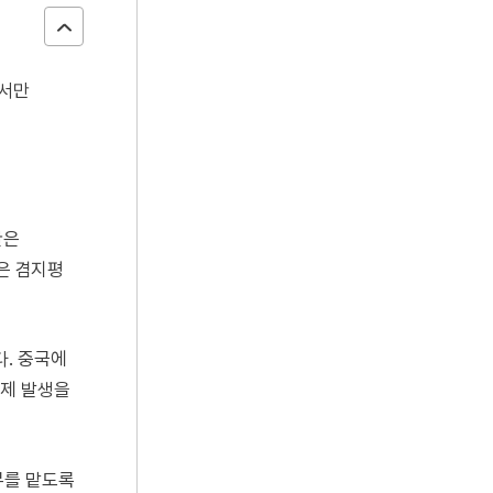
에서만
관은
은 겸지평
다. 중국에
문제 발생을
무를 맡도록