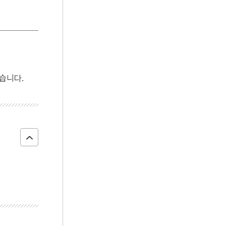
4
사진기
5
세월호 참사
6
여운형
7
왕규의 난
8
가갸날
습니다.
9
갑오개혁
10
겸애설