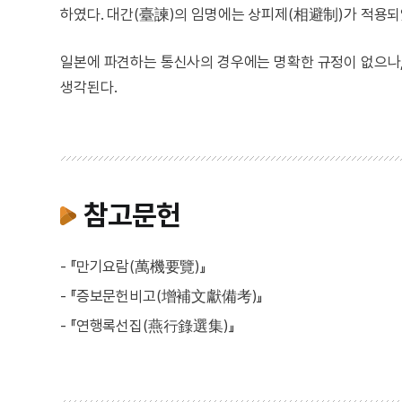
하였다. 대간(臺諫)의 임명에는 상피제(相避制)가 적용되
일본에 파견하는 통신사의 경우에는 명확한 규정이 없으나
생각된다.
참고문헌
- 『만기요람(萬機要覽)』
- 『증보문헌비고(增補文獻備考)』
- 『연행록선집(燕行錄選集)』