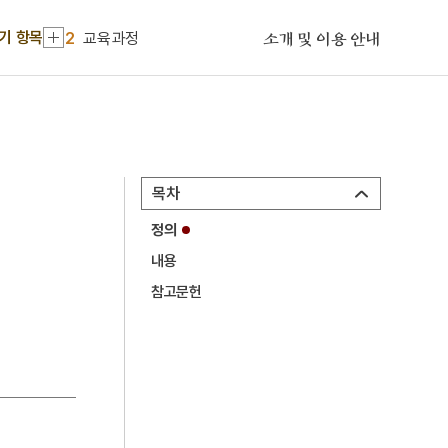
1
화랑도
기 항목
2
교육과정
소개 및 이용 안내
3
금성대군
4
사진기
5
세월호 참사
6
여운형
목차
7
왕규의 난
정의
8
가갸날
내용
9
갑오개혁
참고문헌
10
겸애설
1
화랑도
2
교육과정
3
금성대군