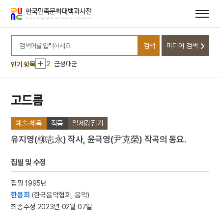
메뉴
본문
바로가기
바로가기
10
고려혁명군관학교
검색
미디어 검색
1
세조
검색어를 입력하세요
2
금성대군
인기 항목
3
부사직
4
산청 범학리 삼층석탑
고드름
5
예종
예술·체육
작품
일제강점기
6
정순왕후
7
세종
유지영(柳志永) 작사, 윤극영(尹克榮) 작곡의 동요.
8
아리랑
집필 및 수정
9
갓
10
고려혁명군관학교
집필 1995년
한용희
(한국음악협회, 음악)
1
세조
최종수정 2023년 02월 07일
2
금성대군