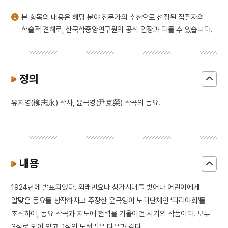
3
부사직
본 항목의 내용은 해당 분야 전문가의 추천으로 선정된 집필자의
4
산청 범학리 삼층석탑
학술적 견해로, 한국학중앙연구원의 공식 입장과 다를 수 있습니다.
5
예종
6
정순왕후
7
세종
정의
8
아리랑
9
갓
유지영(柳志永) 작사, 윤극영(尹克榮) 작곡의 동요.
10
고려혁명군관학교
내용
1924년에 발표되었다. 외래민요나 창가시대를 벗어나 어린이에게
알맞은 동요를 창작하자고 주장한 윤극영이 노래단체인 ‘따리아회’를
조직하여, 동요 작곡과 지도에 전력을 기울이던 시기의 작품이다. 모두
3절로 되어 있고, 1절의 노랫말은 다음과 같다.