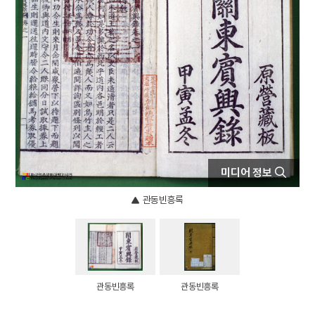
4
북조선임시인민위원회
5
세조
6
구지봉
7
세월호 참사
8
속담
9
한산도대첩
10
효종
미디어 정보
관동빈흥록
관동빈흥록
관동빈흥록