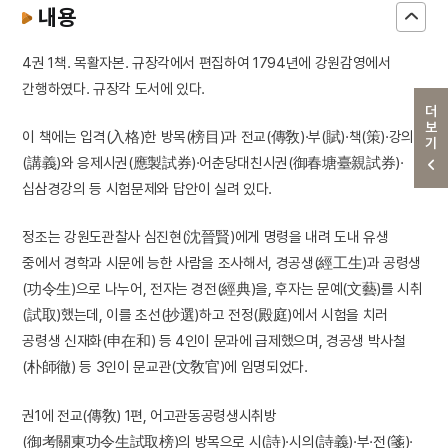
내용
4권 1책. 목활자본. 규장각에서 편집하여 1794년에 강원감영에서
간행하였다. 규장각 도서에 있다.
더보기
이 책에는 입격(入格)한 방목(榜目)과 전교(傳敎)·부(賦)·책(策)·강의
(講義)와 응제시권(應製試券)·어춘당대친시권(御春塘臺親試券)·
십삼경강의 등 시험문제와 답안이 실려 있다.
정조는 강원도관찰사 심진현(沈晉賢)에게 명령을 내려 도내 유생
중에서 경학과 시문에 능한 사람을 조사해서, 경공생(經工生)과 공령생
(功令生)으로 나누어, 전자는 경전(經典)을, 후자는 문예(文藝)를 시취
(試取)했는데, 이를 초선(抄選)하고 전정(殿庭)에서 시험을 치러
공령생 신재화(申在和) 등 4인이 문과에 급제했으며, 경공생 박사철
(朴師徹) 등 3인이 문교관(文敎官)에 임명되었다.
권1에 전교(傳敎) 1편, 어고관동공령생시취방
(御考關東功令生試取榜)의 방목으로 시(詩)·시의(詩義)·부·전(箋)·