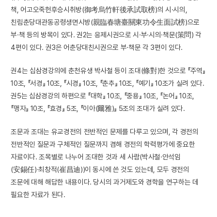
책, 어고오죽헌후승시취방(御考烏竹軒後承試取榜)의 시·시의,
친림춘당대관동공령생면시방(親臨春塘臺關東功令生面試榜)으로
부·책 등의 방목이 있다. 권2는 응제시권으로 시·부·시의·책문(策問) 각
4편이 있다. 권3은 어춘당대친시권으로 부·책문 각 3편이 있다.
권4는 십삼경강의에 춘천유생 박사철 등이 조대(條對)한 것으로 『주역』
10조, 『서경』 10조, 『시경』 10조, 『춘추』 10조, 『예기』 10조가 실려 있다.
권5는 십삼경강의 하편으로 『대학』 10조, 『중용』 10조, 『논어』 10조,
『맹자』 10조, 『효경』 5조, 『이아(爾雅)』 5조의 조대가 실려 있다.
조문과 조대는 유교경전의 전반적인 문제를 다루고 있으며, 각 경전의
전반적인 질문과 구체적인 질문까지 겸해 경전의 학력평가에 중요한
자료이다. 조목별로 나누어 조대한 것과 세 사람(박사철·안석임
(安錫任)·최창적(崔昌迪))이 동시에 쓴 것도 있는데, 모두 경전의
조문에 대해 해답한 내용이다. 당시의 과거제도와 경학을 연구하는 데
필요한 자료가 된다.