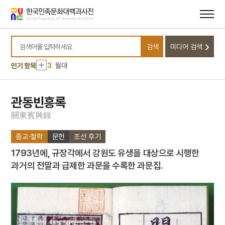
메뉴
본문
바로가기
바로가기
10
효종
1
금성대군
검색
미디어 검색
2
배원룡
검색어를 입력하세요
3
월대
인기 항목
4
북조선임시인민위원회
5
세조
관동빈흥록
6
구지봉
關
東
賓
興
錄
7
세월호 참사
종교·철학
문헌
조선 후기
8
속담
1793년에, 규장각에서 강원도 유생을 대상으로 시행한
9
한산도대첩
과거의 전말과 급제한 과문을 수록한 과문집.
10
효종
1
금성대군
2
배원룡
3
월대