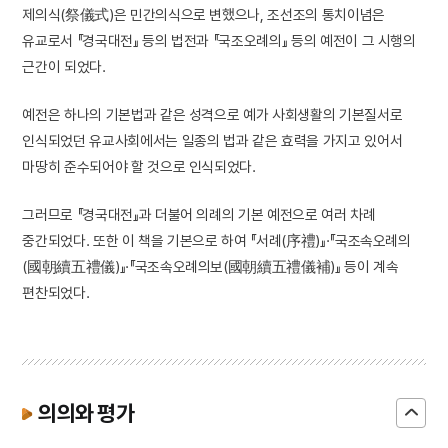
제의식(祭儀式)은 민간의식으로 변했으나, 조선조의 통치이념은
유교로서 『경국대전』 등의 법전과 『국조오례의』 등의 예전이 그 시행의
근간이 되었다.
예전은 하나의 기본법과 같은 성격으로 예가 사회생활의 기본질서로
인식되었던 유교사회에서는 일종의 법과 같은 효력을 가지고 있어서
마땅히 준수되어야 할 것으로 인식되었다.
그러므로 『경국대전』과 더불어 의례의 기본 예전으로 여러 차례
중간되었다. 또한 이 책을 기본으로 하여 『서례(序禮)』·『국조속오례의
(國朝續五禮儀)』·『국조속오례의보(國朝續五禮儀補)』 등이 계속
편찬되었다.
의의와 평가