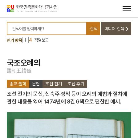
10
불족도
메뉴
본문
바로가기
바로가기
1
금성대군
2
절기
검색
미디어 검색
3
달마도
검색어를 입력하세요
4
적멸보궁
인기 항목
5
조식
6
5·10 총선거
국조오례의
7
거중기
國
朝
五
禮
儀
8
국화 옆에서
종교·철학
문헌
조선 전기
조선 후기
9
날개
조선 전기의 문신, 신숙주·정척 등이 오례의 예법과 절차에
10
불족도
관한 내용을 엮어 1474년에 8권 6책으로 편찬한 예서.
1
금성대군
2
절기
3
달마도
4
적멸보궁