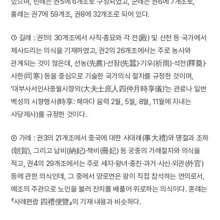
있으며, 빈례는 권5에 6개조로 구성되었고, 군례는 권6에 7개조로,
흉례는 권7에 59개조, 권8에 32개조로 되어 있다.
① 길례 : 권1의 30개조에서 사직·종묘와 각 전(殿) 및 산천 등 국가에서
제사드리는 의식을 기재하였고, 권2의 26개조에서는 주로 농사와
관계되는 것이 많은데, 선농(先農)·선잠(先蠶)·기우(祈雨)·석전(釋奠)·
사한(司寒) 등을 중심으로 기술한 국가의식 절차를 규정한 것이며,
‘대부사서인사중월시향의(大夫士庶人四仲月時享儀)’는 관료나 일반
백성의 시향행사(時享: 해마다 음력 2월, 5월, 8월, 11월에 지내는
사당제사)를 규정한 것이다.
② 가례 : 권3의 21개조에서 중국에 대한 사대례(事大禮)와 명절과 조하
(朝賀), 그리고 납비(納妃)·책비(冊妃) 등 궁중의 가례절차와 의식을
적고, 권4의 29개조에서는 주로 세자·왕녀·종친·과거·사신·외관(外官)
등에 관한 의식인데, 그 중에서 양로연은 왕이 직접 참석하는 연의로서,
예조의 주관으로 노인을 블러 잔치를 베풀어 위로하는 의식이다. 혼례는
『사례편람 四禮便覽』의 기재 내용과 비슷하다.