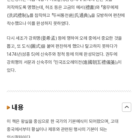
저작하도록 명했는데, 허조 등은 고금의 예서(禮書)와 『홍무예제
(洪武禮制)』를 참작하고 『두씨통전(杜氏通典)』을 모방하여 편찬에
착수했으나 이를 완성하지 못하였다.
다시 세조가 강희맹(姜希孟) 등에 명하여 오례 중에서 중요한 것을
뽑고, 또 도식(圖式)을 붙여 편찬하게 했으나 탈고하지 못하다가
1474년(성종 5)에 신숙주와 정척 등에 의해 완성되었다. 권두에
강희맹의 서문과 신숙주의 「진국조오례의전(進國朝五禮儀箋)」이
있다.
내용
이 책은 왕실을 중심으로 한 국가의 기본예식이 되어왔으며, 고대
중국에서부터 황실이나 제후와 관련된 행사의 기본이 되는
의식절차이다.