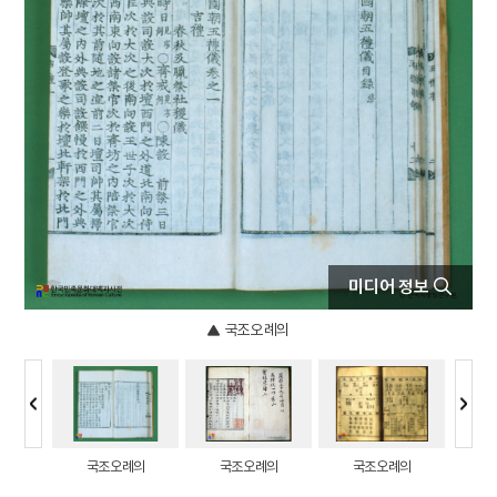
5
조식
6
5·10 총선거
7
거중기
8
국화 옆에서
9
날개
10
불족도
미디어 정보
국조오례의
/ 흉례
국조오례의
국조오례의
국조오례의