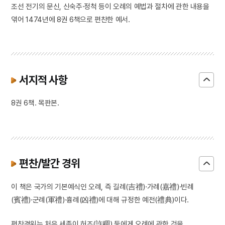
조선 전기의 문신, 신숙주·정척 등이 오례의 예법과 절차에 관한 내용을
엮어 1474년에 8권 6책으로 편찬한 예서.
서지적 사항
8권 6책. 목판본.
편찬/발간 경위
이 책은 국가의 기본예식인 오례, 즉 길례(吉禮)·가례(嘉禮)·빈례
(賓禮)·군례(軍禮)·흉례(凶禮)에 대해 규정한 예전(禮典)이다.
편찬경위는 처음 세종이 허조(許稠) 등에게 오례에 관한 것을