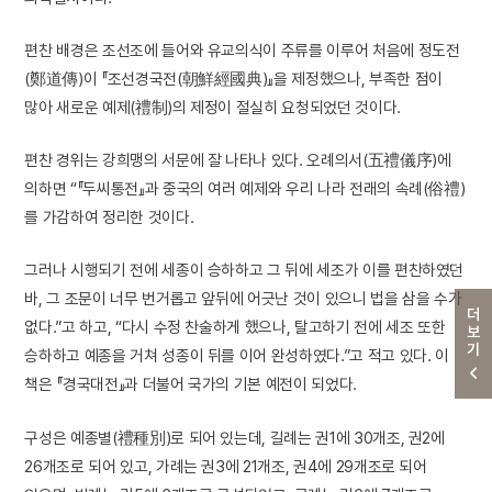
편찬 배경은 조선조에 들어와 유교의식이 주류를 이루어 처음에 정도전
(鄭道傳)이 『조선경국전(朝鮮經國典)』을 제정했으나, 부족한 점이
많아 새로운 예제(禮制)의 제정이 절실히 요청되었던 것이다.
편찬 경위는 강희맹의 서문에 잘 나타나 있다. 오례의서(五禮儀序)에
의하면 “『두씨통전』과 중국의 여러 예제와 우리 나라 전래의 속례(俗禮)
를 가감하여 정리한 것이다.
그러나 시행되기 전에 세종이 승하하고 그 뒤에 세조가 이를 편찬하였던
바, 그 조문이 너무 번거롭고 앞뒤에 어긋난 것이 있으니 법을 삼을 수가
더보기
없다.”고 하고, “다시 수정 찬술하게 했으나, 탈고하기 전에 세조 또한
승하하고 예종을 거쳐 성종이 뒤를 이어 완성하였다.”고 적고 있다. 이
책은 『경국대전』과 더불어 국가의 기본 예전이 되었다.
구성은 예종별(禮種別)로 되어 있는데, 길례는 권1에 30개조, 권2에
26개조로 되어 있고, 가례는 권3에 21개조, 권4에 29개조로 되어