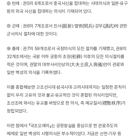
③ 빈례 : 권5의 6개조로서 중국사신을 접대하는 사대의식과 일본·유구
등의 외국 사신을 접대하는 의식이 기재되어 있다.
④ 군례 : 권6의 7개조로서 친사(親射)·열병(閱兵)·강무(講武)에 관한
군사의식 절차에 대한 것이다.
⑤ 흉례 : 권7의 59개조로서 국장의식의 모든 절차를 기재했고, 권8의
32개조에서는 국왕 이하 궁중의 초장(初葬) 이후의 모든 의식절차를
적은 것이며, 권말의 대부사서인상의(大夫士庶人喪儀)만이 관료와
일반 백성의 의식을 기록하였다.
이를 종합해보면 고조선시대·삼국시대·고려시대까지는 일정한 준칙이
없이 우리 고유의 것과 불교·유교적인 것이 혼합된 의식이었지만,
조선조에 와서는 유교를 바탕으로 한 의식, 즉 예교질서(禮敎秩序)가
정립되었다.
이런 점에서 『국조오례의』는 궁정왕실을 중심으로 한 관료주도의
예제로 일반 백성의 시행의식은 부수적이었다. 지금은 산천·기우 등