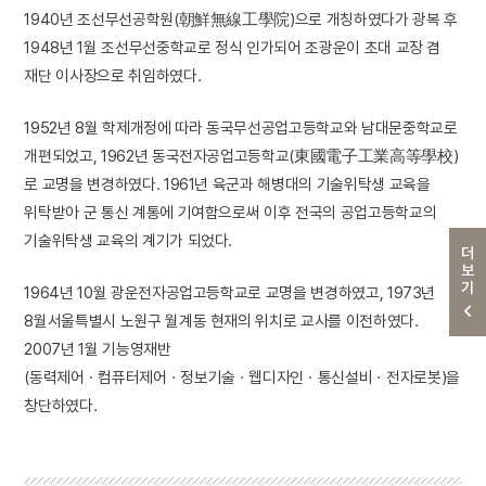
1940년 조선무선공학원(朝鮮無線工學院)으로 개칭하였다가 광복 후
1948년 1월 조선무선중학교로 정식 인가되어 조광운이 초대 교장 겸
재단 이사장으로 취임하였다.
1952년 8월 학제개정에 따라 동국무선공업고등학교와 남대문중학교로
개편되었고, 1962년 동국전자공업고등학교(東國電子工業高等學校)
로 교명을 변경하였다. 1961년 육군과 해병대의 기술위탁생 교육을
위탁받아 군 통신 계통에 기여함으로써 이후 전국의 공업고등학교의
기술위탁생 교육의 계기가 되었다.
더보기
1964년 10월 광운전자공업고등학교로 교명을 변경하였고, 1973년
8월서울특별시 노원구 월계동 현재의 위치로 교사를 이전하였다.
2007년 1월 기능영재반
(동력제어ㆍ컴퓨터제어ㆍ정보기술ㆍ웹디자인ㆍ통신설비ㆍ전자로봇)을
창단하였다.