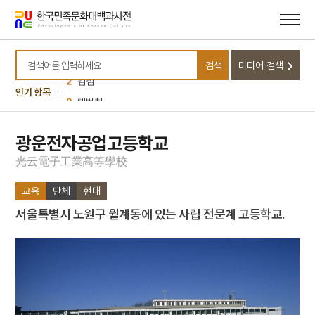
메뉴
본문
바로가기
바로가기
10
개척촌
1
금성대군
검색
미디어 검색
검색어를 입력하세요
2
김심
인기 항목
3
대범천
4
사회정화위원회
5
순장
광운전자공업고등학교
6
홍길민
光
云
電
子
工
業
高
等
學
校
7
각저총
교육
단체
현대
8
강령 탈춤
서울특별시 노원구 월계동에 있는 사립 전문계 고등학교.
9
강수곤
10
개척촌
1
금성대군
2
김심
3
대범천