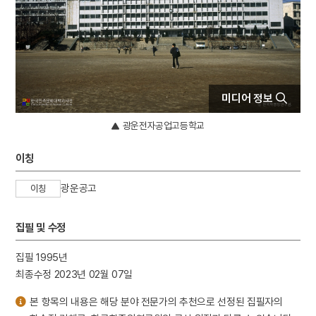
4
사회정화위원회
5
순장
6
홍길민
7
각저총
8
강령 탈춤
미디어 정보
9
강수곤
광운전자공업고등학교
10
개척촌
이칭
광운공고
이칭
집필 및 수정
집필 1995년
최종수정 2023년 02월 07일
본 항목의 내용은 해당 분야 전문가의 추천으로 선정된 집필자의