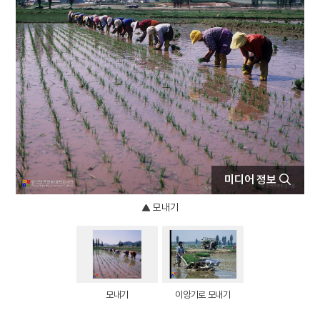
5
모래톱 이야기
6
방구리
7
격음
8
고사관수도
9
고양 송포 백송
10
금동 미륵보살 반가 사유상
미디어 정보
모내기
모내기
이앙기로 모내기