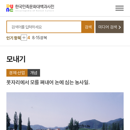
10
금동 미륵보살 반가 사유상
메뉴
본문
바로가기
바로가기
1
금성대군
2
봉산서원
검색
미디어 검색
3
세조
검색어를 입력하세요
4
8·15광복
인기 항목
5
모래톱 이야기
6
방구리
모내기
7
격음
경제·산업
개념
8
고사관수도
9
고양 송포 백송
못자리에서 모를 쪄내어 논에 심는 농사일.
10
금동 미륵보살 반가 사유상
1
금성대군
2
봉산서원
3
세조
4
8·15광복