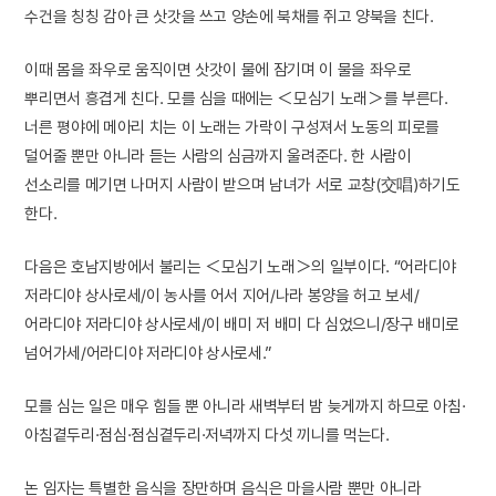
수건을 칭칭 감아 큰 삿갓을 쓰고 양손에 북채를 쥐고 양북을 친다.
이때 몸을 좌우로 움직이면 삿갓이 물에 잠기며 이 물을 좌우로
뿌리면서 흥겹게 친다. 모를 심을 때에는 ＜모심기 노래＞를 부른다.
너른 평야에 메아리 치는 이 노래는 가락이 구성져서 노동의 피로를
덜어줄 뿐만 아니라 듣는 사람의 심금까지 울려준다. 한 사람이
선소리를 메기면 나머지 사람이 받으며 남녀가 서로 교창(交唱)하기도
한다.
다음은 호남지방에서 불리는 ＜모심기 노래＞의 일부이다. “어라디야
저라디야 상사로세/이 농사를 어서 지어/나라 봉양을 허고 보세/
어라디야 저라디야 상사로세/이 배미 저 배미 다 심었으니/장구 배미로
넘어가세/어라디야 저라디야 상사로세.”
모를 심는 일은 매우 힘들 뿐 아니라 새벽부터 밤 늦게까지 하므로 아침·
아침곁두리·점심·점심곁두리·저녁까지 다섯 끼니를 먹는다.
논 임자는 특별한 음식을 장만하며 음식은 마을사람 뿐만 아니라