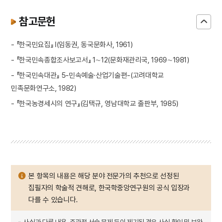
참고문헌
- 『한국민요집』 Ⅰ(임동권, 동국문화사, 1961)
- 『한국민속종합조사보고서』 1∼12(문화재관리국, 1969∼1981)
- 『한국민속대관』 5-민속예술·산업기술편-(고려대학교
민족문화연구소, 1982)
- 『한국농경세시의 연구』(김택규, 영남대학교 출판부, 1985)
본 항목의 내용은 해당 분야 전문가의 추천으로 선정된
집필자의 학술적 견해로, 한국학중앙연구원의 공식 입장과
다를 수 있습니다.
사실과 다른 내용, 주관적 서술 문제 등이 제기된 경우 사실 확인 및 보완