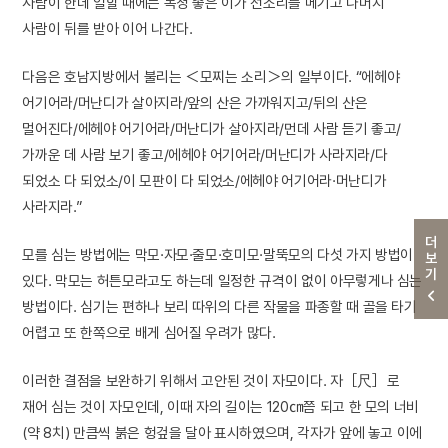
사람이 한데 일할 때에는 목청 좋은 이가 선소리를 메기고 나머지
사람이 뒤를 받아 이어 나간다.
다음은 호남지방에서 불리는 ＜모찌는 소리＞의 일부이다. “에헤야
어기어라/머난디가 살아지라/앞의 산은 가까워지고/뒤의 산은
멀어진다/에헤야 어기어라/머난디가 살아지라/먼데 사람 듣기 좋고/
가까운 데 사람 보기 좋고/에헤야 어기어라/머난디가 사라지라/다
되었소 다 되었소/이 모판이 다 되었소/에헤야 어기어라·머난디가
사라지라.”
더보기
모를 심는 방법에는 막모·자모·줄모·호미모·말뚝모의 다섯 가지 방법이
있다. 막모는 허튼모라고도 하는데 일정한 규격이 없이 아무렇게나 심는
방법이다. 심기는 편하나 보리 따위의 다른 작물을 파종할 때 골을 타기
어렵고 또 한쪽으로 배게 심어질 우려가 많다.
이러한 결점을 보완하기 위해서 고안된 것이 자모이다. 자［尺］로
재어 심는 것이 자모인데, 이때 자의 길이는 120㎝쯤 되고 한 모의 너비
(약 8치) 만큼씩 붉은 헝겊을 달아 표시하였으며, 각자가 앞에 놓고 이에