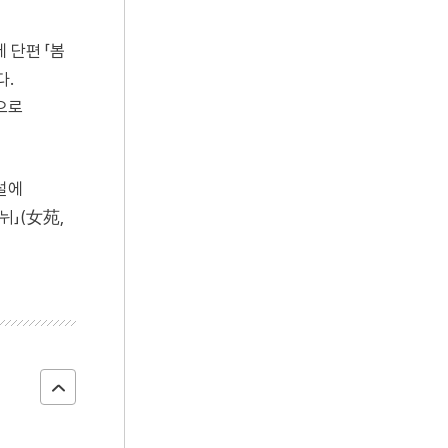
 단편 「봄
다.
으로
소설에
람뉘」(女苑,