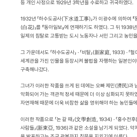
등 개인 사정으로 1929년 3학년을 수료하고 귀국하였다.
1932년 「하수도공사(下水道工事)」가 이광수에 의하여 『
(白花)」를 『동아일보』에 연재하기도 하였다. 그 뒤 193
일제의 침탈로 고통받는 도시 노동자나 서민 그리고 농민을
그 가운데서도 「하수도공사」 · 「비탈」(新家庭, 1933) · 「
세계관을 가진 인물을 등장시켜 불법을 자행하는 일본인이
구축해나갔다.
그녀가 이러한 작품을 쓰게 된 데에는 오빠 제민(濟民)과 
악화되어 가는 객관적 정세 때문에 더 이상 심화되지 못하
자연재해 때문에 더욱 비참한 삶을 영위해야 하는 농민들에
이러한 작품으로 「논 갈 때」(文學創造, 1934) · 「홍수전후(洪
사람들」(新東亞, 1936)과 같은 소설을 남기게 되었다. 
을 발표하고는 조국 광복까지 침묵을 지키기에 이른다.