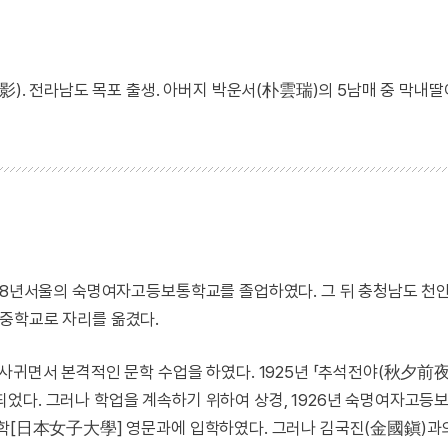
影). 전라남도 목포 출생. 아버지 박운서(朴雲瑞)의 5남매 중 막내딸
918년서울의 숙명여자고등보통학교를 졸업하였다. 그 뒤 충청남도 천
중학교로 자리를 옮겼다.
사귀면서 본격적인 문학 수업을 하였다. 1925년 「추석전야(秋夕前夜
었다. 그러나 학업을 계속하기 위하여 상경, 1926년 숙명여자고등
대학[日本女子大學] 영문과에 입학하였다. 그러나 김국진(金國鎭)과