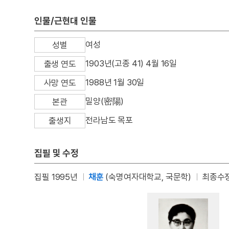
인물/근현대 인물
여성
성별
1903년(고종 41) 4월 16일
출생 연도
1988년 1월 30일
사망 연도
밀양(密陽)
본관
전라남도 목포
출생지
집필 및 수정
집필 1995년
채훈
(숙명여자대학교, 국문학)
최종수정