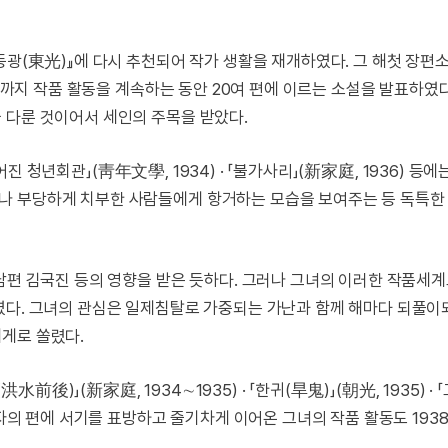
동광(東光)』에 다시 추천되어 작가 생활을 재개하였다. 그 해첫 장편소
8년까지 작품 활동을 계속하는 동안 20여 편에 이르는 소설을 발표하였
 다룬 것이어서 세인의 주목을 받았다.
헐어진 청년회관」(靑年文學, 1934) · 「불가사리」(新家庭, 1936) 등
나 부당하게 치부한 사람들에게 항거하는 모습을 보여주는 등 독특한
남편 김국진 등의 영향을 받은 듯하다. 그러나 그녀의 이러한 작품세
였다. 그녀의 관심은 일제침탈로 가중되는 가난과 함께 해마다 되풀이
게로 쏠렸다.
水前後)」(新家庭, 1934∼1935) · 「한귀(旱鬼)」(朝光, 1935) · 
약자의 편에 서기를 표방하고 줄기차게 이어온 그녀의 작품 활동도 193