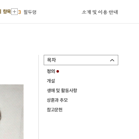
2
세종
기 항목
3
팔두령
소개 및 이용 안내
4
강희안
5
경복궁 강녕전
6
대한부인회
7
만명부인
목차
8
범띠
정의
9
사북사태
개설
10
사육신
생애 및 활동사항
1
낙성전
상훈과 추모
2
세종
참고문헌
3
팔두령
4
강희안