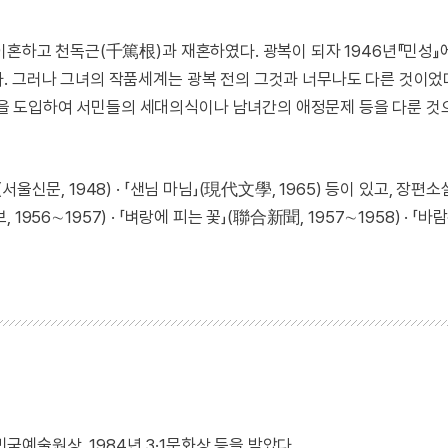
이혼하고 천독근(千篤根)과 재혼하였다. 광복이 되자 1946년『민성』에
. 그러나 그녀의 작품세계는 광복 전의 그것과 너무나도 다른 것이었
을 도입하여 서민들의 세대의식이나 남녀간의 애정문제 등을 다룬 것
신문, 1948) · 「샌님 마님」(現代文學, 1965) 등이 있고, 장편
 1956∼1957) · 「벼랑에 피는 꽃」(聯合新聞, 1957∼1958) · 「바
민국예술원상, 1984년 3·1문화상 등을 받았다.