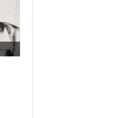
5
경복궁 강녕전
6
대한부인회
7
만명부인
8
범띠
9
사북사태
10
사육신