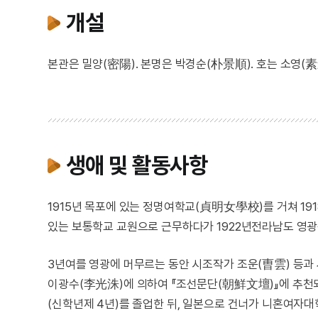
개설
본관은 밀양(密陽). 본명은 박경순(朴景順). 호는 소영(素
생애 및 활동사항
1915년 목포에 있는 정명여학교(貞明女學校)를 거쳐 1
있는 보통학교 교원으로 근무하다가 1922년전라남도 영광
3년여를 영광에 머무르는 동안 시조작가 조운(曺雲) 등과 
이광수(李光洙)에 의하여 『조선문단(朝鮮文壇)』에 추천되
(신학년제 4년)를 졸업한 뒤, 일본으로 건너가 니혼여자