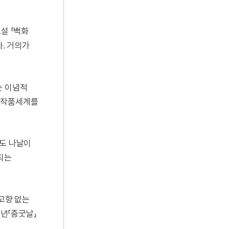
설 「백화
다. 거의가
에는 이념적
 작품세계를
계도 나날이
되는
「고향 없는
8년「중굿날」