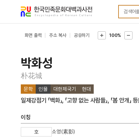
메뉴
본문
바로가기
바로가기
화면 출력
주소 복사
공유하기
100%
박화성
朴花城
문학
인물
대한제국기
현대
일제강점기 「백화」, 「고향 없는 사람들」, 「봄 안개」 
이칭
소영(素影)
호