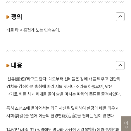
정의
배를 타고 흥겹게 노는 민속놀이.
내용
‘선유(船遊)’라고도 한다. 예로부터 선비들은 강에 배를 띄우고 연안의
경치를 감상하며 흥취에 따라 시를 짓거나 소리를 하였으며, 낚은
고기로 회를 치고 찌개를 끓여 술을 마시는 따위의 풍류를 즐겨하였다.
특히 조선조에 들어와서는 외국 사신을 맞이하여 한강에 배를 띄우고
시회(詩會)를 열어 이들의 환영연(歡迎宴)을 겸하는 일이 많았다.
더보기
1450년(세종 32) 정월에도 명나라 사신인 시강(侍講) 예겸(倪謙)과