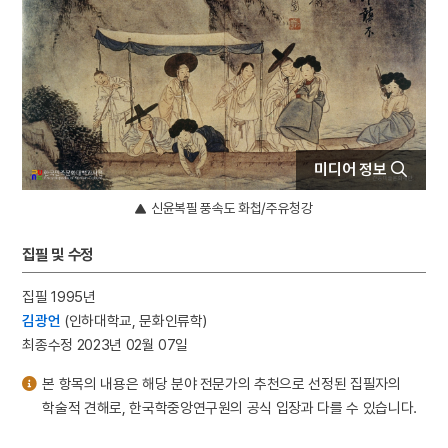
4
마니산
5
외삼촌
6
등대
7
북조선임시인민위원회
8
삼
9
정감록
미디어 정보
10
3·1운동
신윤복필 풍속도 화첩/주유청강
집필 및 수정
집필 1995년
김광언
(인하대학교, 문화인류학)
최종수정 2023년 02월 07일
본 항목의 내용은 해당 분야 전문가의 추천으로 선정된 집필자의
학술적 견해로, 한국학중앙연구원의 공식 입장과 다를 수 있습니다.