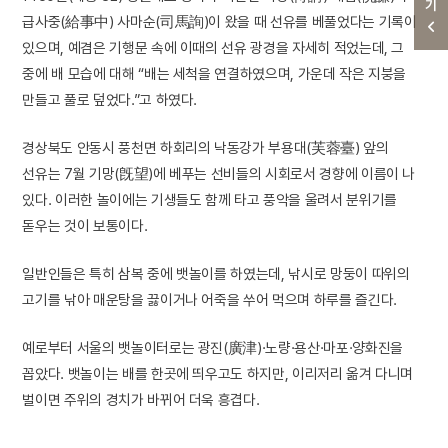
급사중(給事中) 사마순(司馬詢)이 왔을 때 선유를 베풀었다는 기록이
있으며, 예겸은 기행문 속에 이때의 선유 광경을 자세히 적었는데, 그
중에 배 모습에 대해 “배는 세척을 연결하였으며, 가운데 작은 지붕을
만들고 풀로 덮었다.”고 하였다.
경상북도 안동시 풍천면 하회리의 낙동강가 부용대(芙蓉臺) 앞의
선유는 7월 기망(旣望)에 베푸는 선비들의 시회로서 경향에 이름이 나
있다. 이러한 놀이에는 기생들도 함께 타고 풍악을 울려서 분위기를
돋우는 것이 보통이다.
일반인들은 특히 삼복 중에 뱃놀이를 하였는데, 낚시로 망둥이 따위의
고기를 낚아 매운탕을 끓이거나 어죽을 쑤어 먹으며 하루를 즐긴다.
예로부터 서울의 뱃놀이터로는 광진(廣津)·노량·용산·마포·양화진을
꼽았다. 뱃놀이는 배를 한곳에 띄우고도 하지만, 이리저리 옮겨 다니며
벌이면 주위의 경치가 바뀌어 더욱 흥겹다.