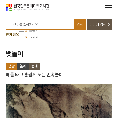
메뉴
본문
바로가기
바로가기
10
3·1운동
1
금성대군
검색
미디어 검색
검색어를 입력하세요
2
김문희
인기 항목
3
금강산
4
마니산
5
외삼촌
뱃놀이
6
등대
생활
놀이
현대
7
북조선임시인민위원회
배를 타고 흥겹게 노는 민속놀이.
8
삼
9
정감록
10
3·1운동
1
금성대군
2
김문희
3
금강산