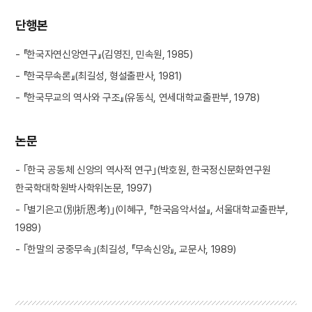
단행본
- 『한국자연신앙연구』(김영진, 민속원, 1985)
- 『한국무속론』(최길성, 형설출판사, 1981)
- 『한국무교의 역사와 구조』(유동식, 연세대학교출판부, 1978)
논문
- ｢한국 공동체 신앙의 역사적 연구｣(박호원, 한국정신문화연구원
한국학대학원박사학위논문, 1997)
- ｢별기은고(別祈恩考)｣(이혜구, 『한국음악서설』, 서울대학교출판부,
1989)
- ｢한말의 궁중무속｣(최길성, 『무속신앙』, 교문사, 1989)