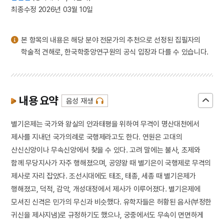
3
금동 보살 입상
최종수정 2026년 03월 10일
4
세조
5
고조선
본 항목의 내용은 해당 분야 전문가의 추천으로 선정된 집필자의
6
광복절 노래
학술적 견해로, 한국학중앙연구원의 공식 입장과 다를 수 있습니다.
7
금동 미륵보살 반가 사유상
8
대한천리교
9
병영초등학교
내용 요약
음성 재생
10
소음인
별기은제는 국가와 왕실의 안과태평을 위하여 무격이 명산대천에서
제사를 지내던 국가의례로 국행제라고도 한다. 연원은 고대의
산신신앙이나 무속신앙에서 찾을 수 있다. 고려 말에는 불사, 초제와
함께 무당지사가 자주 행해졌으며, 공양왕 때 별기은이 국행제로 무격의
제사로 자리 잡았다. 조선시대에도 태조, 태종, 세종 때 별기은제가
행해졌고, 덕적, 감악, 개성대정에서 제사가 이루어졌다. 별기은제에
모셔진 신격은 민가의 무신과 비슷했다. 유학자들은 허황된 음사(부정한
귀신을 제사지냄)로 규정하기도 했으나, 궁중에서도 무속이 면면하게