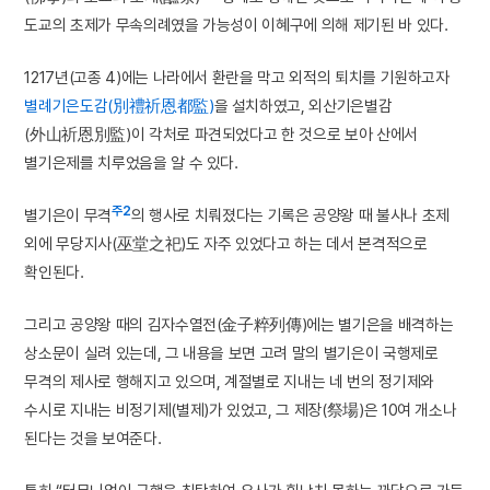
도교의 초제가 무속의례였을 가능성이 이혜구에 의해 제기된 바 있다.
1217년(고종 4)에는 나라에서 환란을 막고 외적의 퇴치를 기원하고자
별례기은도감(別禮祈恩都監)
을 설치하였고, 외산기은별감
(外山祈恩別監)이 각처로 파견되었다고 한 것으로 보아 산에서
별기은제를 치루었음을 알 수 있다.
주2
별기은이 무격
의 행사로 치뤄졌다는 기록은 공양왕 때 불사나 초제
외에 무당지사(巫堂之祀)도 자주 있었다고 하는 데서 본격적으로
확인된다.
그리고 공양왕 때의 김자수열전(金子粹列傳)에는 별기은을 배격하는
상소문이 실려 있는데, 그 내용을 보면 고려 말의 별기은이 국행제로
무격의 제사로 행해지고 있으며, 계절별로 지내는 네 번의 정기제와
수시로 지내는 비정기제(별제)가 있었고, 그 제장(祭場)은 10여 개소나
된다는 것을 보여준다.