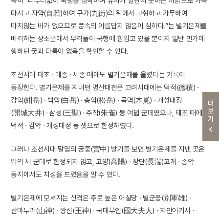
특히 “터무니없이 국행을 칭탁하여 유사가 힐난치 못하는 까닭으로 가득
마시고 자약(自若)하여 구가(九街)의 위에서 고취하고 가무하여
마지않는 바가 없으므로 풍속의 아름답지 않음이 심하다.”는 별기은제를
배격하는 상소문에서 무격들이 국행에 힘입고 있을 뿐이지 일반 민가에
행하던 굿과 다름이 없음을 확인할 수 있다.
조선시대 태조 · 태종 · 세종 때에도 별기은제를 올렸다는 기록이
등장한다. 별기은제를 지내던 명산대천은 고려시대에는 덕적(德積) ·
감악(紺岳) · 백악(白岳) · 송악(松岳) · 목멱(木覓) · 개성대정
더보기
(開城大井) · 삼성(三聖) · 주작(朱雀) 등 여덟 군데였으나, 태조 때에
덕적 · 감악 · 개성대정 등 셋으로 한정하였다.
그러나 조선시대 말엽의 궁중(宮中) 발기를 보면 별기은제를 지낸 곳은
위의 세 군데로 한정되지 않고, 고양(高陽) · 장단(長湍)고개 · 송악
등지에서도 치성을 드렸음을 알 수 있다.
별기은제에 모셔지는 신격은 주로 높은 어실당 · 별군웅(別軍雄) ·
산마누라(山神) · 왕신(王神) · 국대부인(國大夫人) · 자안아기시 ·