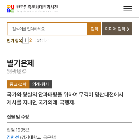
메뉴
본문
바로가기
바로가기
10
소음인
검색
미디어 검색
1
손곡산인전
검색어를 입력하세요
2
금성대군
인기 항목
3
금동 보살 입상
4
세조
별기은제
5
고조선
別
祈
恩
祭
6
광복절 노래
종교·철학
의례·행사
7
금동 미륵보살 반가 사유상
국가와 왕실의 안과태평을 위하여 무격이 명산대천에서
8
대한천리교
제사를 지내던 국가의례. 국행제.
9
병영초등학교
10
소음인
집필 및 수정
1
손곡산인전
집필 1995년
2
금성대군
김헌선
(경기대학교, 국문학)