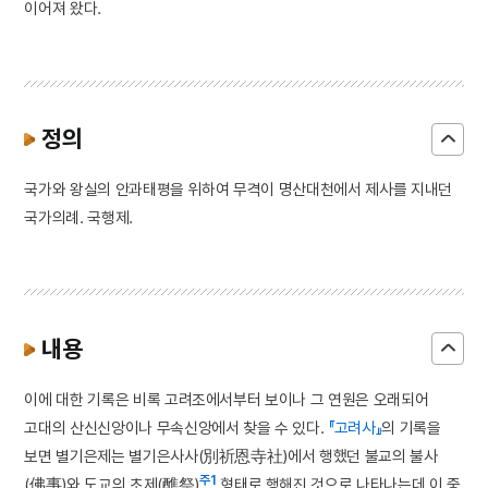
이어져 왔다.
정의
국가와 왕실의 안과태평을 위하여 무격이 명산대천에서 제사를 지내던
국가의례. 국행제.
내용
이에 대한 기록은 비록 고려조에서부터 보이나 그 연원은 오래되어
고대의 산신신앙이나 무속신앙에서 찾을 수 있다.
『고려사』
의 기록을
보면 별기은제는 별기은사사(別祈恩寺社)에서 행했던 불교의 불사
주1
(佛事)와 도교의 초제(醮祭)
형태로 행해진 것으로 나타나는데 이 중