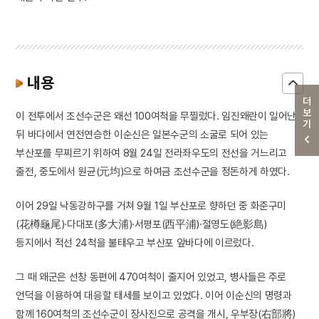
내용
더보기
이 전투에서 조선수군은 왜선 100여척을 무찔렀다. 임진왜란이 일어난
뒤 바다에서 연전연승한 이순신은 일본수군의 소굴로 되어 있는
부산포를 무찌르기 위하여 8월 24일 전라좌우도의 전선을 거느리고
출전, 중도에서 원균(元均)으로 하여금 조선수군을 정돈하게 하였다.
이어 29일 낙동강하구를 거쳐 9월 1일 부산포로 향하던 중 화준구미
(花樽龜尾)·다대포(多大浦)·서평포(西平浦)·절영도(絶影島)
등지에서 적선 24척을 불태우고 부산포 앞바다에 이르렀다.
그 때 왜군은 선창 동편에 470여척이 줄지어 있었고, 병사들은 주로
언덕을 이용하여 대응할 태세를 보이고 있었다. 이어 이순신의 명령과
함께 160여척의 조선수군이 장사진으로 공격을 개시, 우부장(右部將)