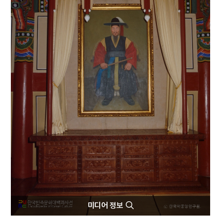
4
몽유도원도
5
반야심경
6
속담
7
일제강점기
8
최치원
9
경의선
10
내부순환로
미디어 정보