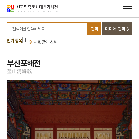
메뉴
본문
바로가기
바로가기
10
내부순환로
1
금성대군
검색
미디어 검색
2
익모초
검색어를 입력하세요
3
싸릿골의 신화
인기 항목
4
몽유도원도
5
반야심경
부산포해전
6
속담
釜
山
浦
海
戰
7
일제강점기
8
최치원
9
경의선
10
내부순환로
1
금성대군
2
익모초
3
싸릿골의 신화