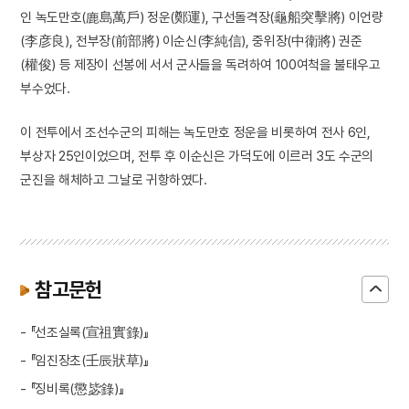
인 녹도만호(鹿島萬戶) 정운(鄭運), 구선돌격장(龜船突擊將) 이언량
(李彦良), 전부장(前部將) 이순신(李純信), 중위장(中衛將) 권준
(權俊) 등 제장이 선봉에 서서 군사들을 독려하여 100여척을 불태우고
부수었다.
이 전투에서 조선수군의 피해는 녹도만호 정운을 비롯하여 전사 6인,
부상자 25인이었으며, 전투 후 이순신은 가덕도에 이르러 3도 수군의
군진을 해체하고 그날로 귀항하였다.
참고문헌
- 『선조실록(宣祖實錄)』
- 『임진장초(壬辰狀草)』
- 『징비록(懲毖錄)』