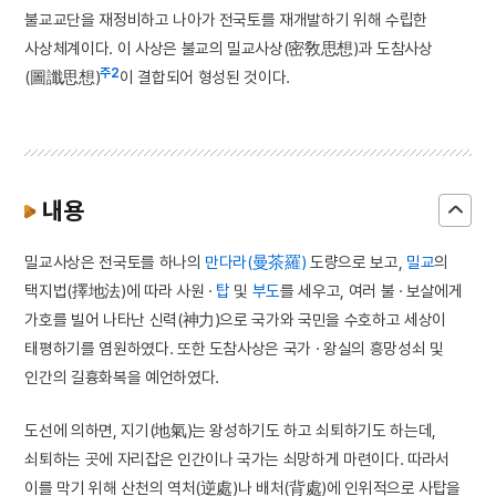
불교교단을 재정비하고 나아가 전국토를 재개발하기 위해 수립한
사상체계이다. 이 사상은 불교의 밀교사상(密敎思想)과 도참사상
주2
(圖讖思想)
이 결합되어 형성된 것이다.
내용
밀교사상은 전국토를 하나의
만다라(曼茶羅)
도량으로 보고,
밀교
의
택지법(擇地法)에 따라 사원 ·
탑
및
부도
를 세우고, 여러 불 · 보살에게
가호를 빌어 나타난 신력(神力)으로 국가와 국민을 수호하고 세상이
태평하기를 염원하였다. 또한 도참사상은 국가 · 왕실의 흥망성쇠 및
인간의 길흉화복을 예언하였다.
도선에 의하면, 지기(地氣)는 왕성하기도 하고 쇠퇴하기도 하는데,
쇠퇴하는 곳에 자리잡은 인간이나 국가는 쇠망하게 마련이다. 따라서
이를 막기 위해 산천의 역처(逆處)나 배처(背處)에 인위적으로 사탑을