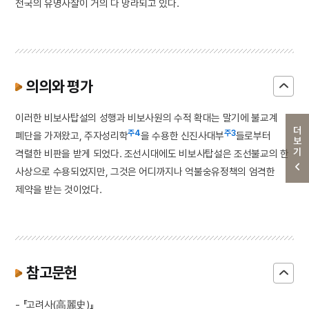
전국의 유명사찰이 거의 다 망라되고 있다.
의의와 평가
이러한 비보사탑설의 성행과 비보사원의 수적 확대는 말기에 불교계
더보기
주4
주3
폐단을 가져왔고, 주자성리학
을 수용한 신진사대부
들로부터
격렬한 비판을 받게 되었다. 조선시대에도 비보사탑설은 조선불교의 한
사상으로 수용되었지만, 그것은 어디까지나 억불숭유정책의 엄격한
제약을 받는 것이었다.
참고문헌
- 『고려사(高麗史)』