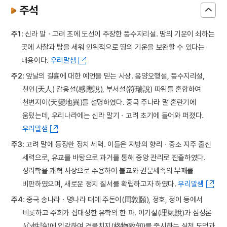
주석
주1
: 신라 말ㆍ고려 초에 도선이 주장한 풍수지리설. 땅의 기운이 쇠하는
곳에 사찰과 탑을 세워 인위적으로 땅의 기운을 보완할 수 있다는
내용이다.
우리말샘
주2
: 앞날의 길흉에 대한 예언을 믿는 사상. 음양오행설, 풍수지리설,
천인(天人) 감응설(感應說), 부서설(符瑞說) 따위를 혼합하여
천변지이(天變地異)를 설명하였다. 중국 주나라 말 혼란기에
움텄는데, 우리나라에는 신라 말기ㆍ고려 초기에 들어와 퍼졌다.
우리말샘
주3
: 고려 말에 등장한 정치 세력. 이들은 지방의 향리ㆍ중소 지주 출신
세력으로, 유교를 바탕으로 과거를 통해 중앙 관리로 진출하였다.
성리학을 개혁 사상으로 수용하여 불교와 권문세족의 부패를
비판하였으며, 새로운 정치 질서를 확립하고자 하였다.
우리말샘
주4
: 중국 송나라ㆍ명나라 때에 주돈이(周敦頥), 정호, 정이 등에서
비롯하고 주희가 집대성한 유학의 한 파. 이기설(理氣說)과 심성론
(心性論)에 입각하여 격물치지(格物致知)를 중시하는 실천 도덕과