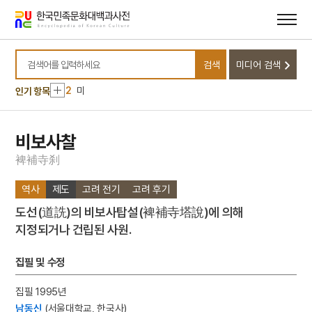
메뉴
본문
바로가기
바로가기
10
김함의 묘 출토 의복
검색
미디어 검색
1
신당
검색어를 입력하세요
2
미
인기 항목
3
한
4
거북
비보사찰
5
세조
裨
補
寺
刹
6
금성대군
역사
제도
고려 전기
고려 후기
7
수달
도선(道詵)의 비보사탑설(裨補寺塔說)에 의해
8
창작국악작품
지정되거나 건립된 사원.
9
경산 팔공산 관봉 석조 여래 좌상
10
김함의 묘 출토 의복
집필 및 수정
1
신당
집필 1995년
2
미
남동신
(서울대학교, 한국사)