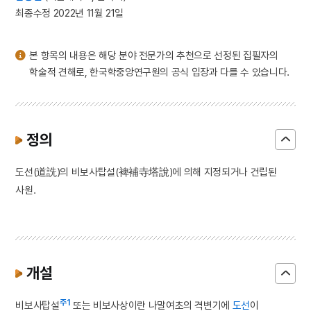
3
한
최종수정 2022년 11월 21일
4
거북
5
세조
본 항목의 내용은 해당 분야 전문가의 추천으로 선정된 집필자의
6
금성대군
학술적 견해로, 한국학중앙연구원의 공식 입장과 다를 수 있습니다.
7
수달
8
창작국악작품
9
경산 팔공산 관봉 석조 여래 좌상
정의
10
김함의 묘 출토 의복
도선(道詵)의 비보사탑설(裨補寺塔說)에 의해 지정되거나 건립된
사원.
개설
주1
비보사탑설
또는 비보사상이란 나말여초의 격변기에
도선
이