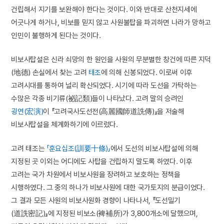
건립해서 지기를 보완해야 한다는 것이다. 이와 반대로 산천지세에
어긋나게 하거나, 비보를 믿지 않고 사원불탑을 파괴하면 나라가 망하고
인민이 불행하게 된다는 것이다.
비보사탑설은 신라 쇠망의 한 원인을 사원의 무분별한 창건에 따른 지덕
(地德) 손실에서 찾는 고려
태조
에 의해 신봉되었다. 이로써 이후
고려시대를 통하여 널리 확산되었다. 시기에 따라 도선을 가탁하는
수많은 각종 비기류(祕記類)들이 나타났다. 고려 말의 승려인
굉연(宏演)
이 『고려국사도선전(高麗國師道詵傳)』을 저술해
비보사탑설을 체계화하기에 이르렀다.
고려 태조는
「훈요십조(訓要十條)」
에서 도선의 비보사탑설에 의해
지정된 곳 이외는 어디에도 사탑을 건립하지 말도록 하였다. 이후
고려는 국가 차원에서 비보사원을 장려하고 보호하는 정책을
시행하였다. 그 중의 하나가 비보사원에 대한 국가토지의 분급이었다.
그 결과 모든 사원의 비보사원화 경향이 나타나서, 『도선밀기
(道詵密記)』에 지정된 비보소(裨補所)가 3,800개소에 달했으며,