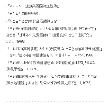
- 『고려국사도선전(高麗國師道詵傳)』
- 『도선밀기(道詵密記)』
- 『조선금석총람(朝鮮金石總覽)』 상
- ｢도선국사(道詵國師) 비보사탑설(裨補寺塔說)의 연구(硏究)｣
(양은용, 『선각국사(先覺國師) 도선(道詵)의 신연구(新硏究)』,
영암군, 1988)
- ｢고려전기(高麗前期) 사원전(寺院田)의 분급(分給)과 경영(經營)｣
(이병희, 『한국사론(韓國史論)』 18, 서울대학교 국사학과, 1988)
- ｢도선비보사상(道詵裨補思想)의 연원(淵源)｣(서윤길, 『불교학보
(佛敎學報)』 13, 1976)
- ｢도선(道詵)의 생애(生涯)와 나말여초(羅末麗初)의 풍수지리설
(風水地理說)｣(최병헌, 『한국사연구(韓國史硏究)』 11, 1975)