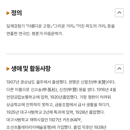
정의
일제강점기 「아름다운 고향」·「그리운 거리」·「거친 파도의 거리」 등을
연출한 연극인. 평론가·아동문학가.
생애 및 활동사항
1907년 경상남도 울주에서 출생했다. 본명은 신말찬(申末贊)이다.
다른 이름으로 신고송(申孤松), 신찬(申贊) 등을 썼다. 1916년 4월
언양공립보통학교에 입학, 1920년졸업했다. 가정 형편이 어려워
상급학교에 진학하지 못하고, 금융조합에서 급사 생활을 하다가,
1925년 대구사범학교 2년제 특과에 입학, 1928년 졸업했다.
대구사범학교 재학시절인 1927년 카프(KAPF,
조선프롤레타리아예술동맹)에 가입했다. 졸업 직후인 1928년