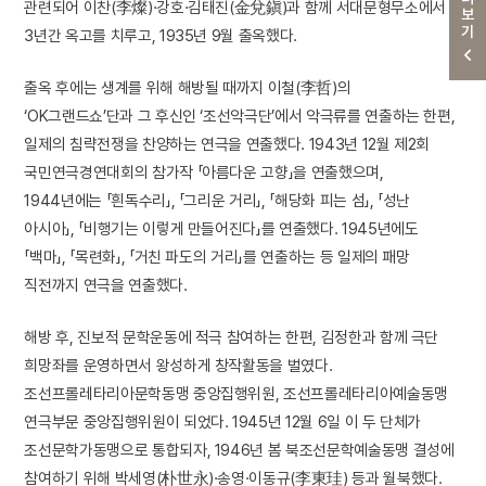
더보기
관련되어 이찬(李燦)·강호·김태진(金兌鎭)과 함께 서대문형무소에서
3년간 옥고를 치루고, 1935년 9월 출옥했다.
출옥 후에는 생계를 위해 해방될 때까지 이철(李哲)의
‘OK그랜드쇼’단과 그 후신인 ‘조선악극단’에서 악극류를 연출하는 한편,
일제의 침략전쟁을 찬양하는 연극을 연출했다. 1943년 12월 제2회
국민연극경연대회의 참가작 「아름다운 고향」을 연출했으며,
1944년에는 「흰독수리」, 「그리운 거리」, 「해당화 피는 섬」, 「성난
아시아」, 「비행기는 이렇게 만들어진다」를 연출했다. 1945년에도
「백마」, 「목련화」, 「거친 파도의 거리」를 연출하는 등 일제의 패망
직전까지 연극을 연출했다.
해방 후, 진보적 문학운동에 적극 참여하는 한편, 김정한과 함께 극단
희망좌를 운영하면서 왕성하게 창작활동을 벌였다.
조선프롤레타리아문학동맹 중앙집행위원, 조선프롤레타리아예술동맹
연극부문 중앙집행위원이 되었다. 1945년 12월 6일 이 두 단체가
조선문학가동맹으로 통합되자, 1946년 봄 북조선문학예술동맹 결성에
참여하기 위해 박세영(朴世永)·송영·이동규(李東珪) 등과 월북했다.