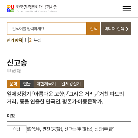
메뉴
본문
바로가기
바로가기
10
고사관수도
검색
미디어 검색
1
금성대군
검색어를 입력하세요
2
부신
인기 항목
3
영축산 백련암
4
곤룡포 부 용문보
신고송
5
서봉총
申
鼓
頌
6
어디서 무엇이 되어 다시 만나랴
문학
인물
대한제국기
일제강점기
7
조유례
일제강점기 「아름다운 고향」·「그리운 거리」·「거친 파도의
8
피리
거리」 등을 연출한 연극인. 평론가·아동문학가.
9
견장
10
고사관수도
이칭
1
금성대군
萬代坤, 말찬(末贊), 신고송(申孤松), 신찬(申贊)
이칭
2
부신