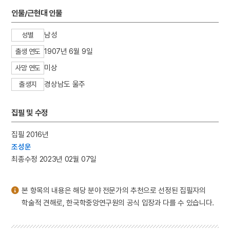
3
영축산 백련암
인물/근현대 인물
4
곤룡포 부 용문보
남성
성별
5
서봉총
1907년 6월 9일
출생 연도
6
어디서 무엇이 되어 다시 만나랴
미상
7
조유례
사망 연도
8
피리
경상남도 울주
출생지
9
견장
집필 및 수정
10
고사관수도
집필 2016년
조성운
최종수정 2023년 02월 07일
본 항목의 내용은 해당 분야 전문가의 추천으로 선정된 집필자의
학술적 견해로, 한국학중앙연구원의 공식 입장과 다를 수 있습니다.