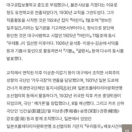
대구공립보통학교 훈도로 부임했으나, 불온사상을 가졌다는 이유로
청도 유천학교로 전출되었다가, 1930년 교직을 그만두었다. 그가
작품활동을 시작한 것은 1924년 잡지 『어린이』 1월호에 「밧브든
일주일간」이라는 일기문을 기고하면서부터이나, 정식으로 문단에
등단한 것은 대구사범학교 시절인 1925년 『어린이』 11월호에 동시
「우테통 」이 입선한 이후이다. 1926년 윤석중· 이원수·김순애·서덕출
등과 기쁨사 동인으로 활동하면서 『기쁨』, 『굴렁쇠』 등에 다수의 동시를
발표했다.
교직에서 면직된 이후 이상춘·이갑기 등이 대구에서 조직한 사회주의
성향의 극단인 ‘가두극장’의 연출을 담당했으며, 1931년 일본 도쿄에
건너가 좌경연극단체인 동지사(同志社)와 일본프롤레타리아문화연맹
조선협의회 등에서 활동하다가, 1932년 귀국한 직후 카프 중앙위원이
되었으며, 극단 ‘ 메가폰’을 창립했으나, 8월 해산했다. 그리고 카프 산하
극단인 ‘신건설(新建設)’을 이상춘(李相春)·송영(宋影)·권환(權煥)·
강호(姜湖) 등과 함께 조직했으나, 일본에서 있었던
일본프롤레타리아문화연맹 조선협의회 기관지 『우리동무』 배포사건에