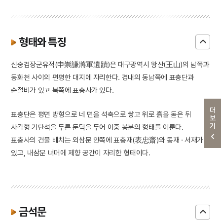
형태와 특징
신숭겸장군유적(申崇謙將軍遺蹟)은 대구광역시 왕산(王山)의 남쪽과
동화천 사이의 편평한 대지에 자리한다. 경내의 동남쪽에 표충단과
순절비가 있고 북쪽에 표충사가 있다.
더보기
표충단은 평면 방형으로 네 면을 석축으로 쌓고 위로 흙을 돋은 뒤
사각형 기단석을 두른 둔덕을 두어 이중 봉분의 형태를 이룬다.
표충사의 건물 배치는 외삼문 안쪽에 표충재(表忠齋)와 동재 · 서재가
있고, 내삼문 너머에 제향 공간이 자리한 형태이다.
금석문