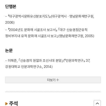
단행본
- 『대구광역시문화유산분포지도1』(대구광역시 · 영남문화재연구원,
2006)
- 『2004년도 문화재 시굴조사 보고서』 ｢대구 신숭겸장군유적
정비부지내 유적 문화재 시굴조사 보고｣(영남문화재연구원, 2005)
논문
- 이해준, ｢신숭겸의 원찰과 조선시대 분암｣(『인문과학연구』 37,
강원대학교 인문과학연구소, 2014)
더보기
주석