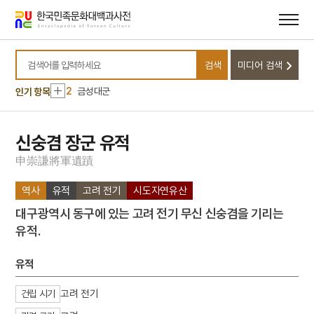
메뉴
본문
바로가기
바로가기
10
소음인
검색
미디어 검색
1
손곡산인전
검색어를 입력하세요
2
금성대군
인기 항목
3
금동 보살 입상
4
세조
신숭겸 장군 유적
5
고조선
申
崇
謙
將
軍
遺
蹟
6
광복절 노래
역사
유적
고려 전기
시도자연유산
7
금동 미륵보살 반가 사유상
대구광역시 동구에 있는 고려 전기 무신 신숭겸을 기리는
8
대한천리교
유적.
9
병영초등학교
10
소음인
유적
1
손곡산인전
고려 전기
건립 시기
2
금성대군