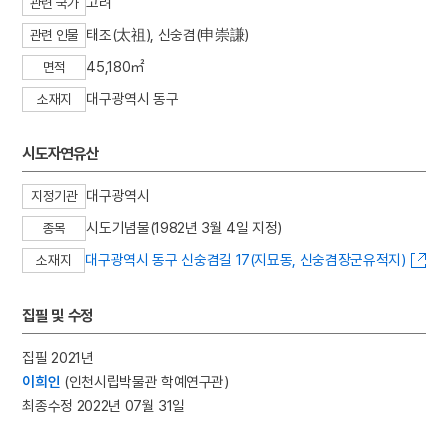
고려
관련 국가
3
금동 보살 입상
태조(太祖), 신숭겸(申崇謙)
관련 인물
4
세조
45,180㎡
면적
5
고조선
대구광역시 동구
소재지
6
광복절 노래
7
금동 미륵보살 반가 사유상
시도자연유산
8
대한천리교
9
병영초등학교
대구광역시
지정기관
10
소음인
시도기념물(1982년 3월 4일 지정)
종목
대구광역시 동구 신숭겸길 17(지묘동, 신숭겸장군유적지)
소재지
집필 및 수정
집필 2021년
이희인
(인천시립박물관 학예연구관)
최종수정 2022년 07월 31일