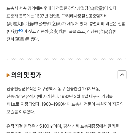
표충사 서측 경역에는 후대에 건립된 강당 상절당(尙節堂)이 있다.
표충재 동쪽에는 1607년 건립된 ‘고려태사장절신공충렬지비
(高麗太師壯節申公忠烈之碑)’가 세워져 있다. 충렬비의 비문은 신흠
주2
(申欽)
이 짓고 김현성(金玄成)이 글을 쓰고, 김상용(金尙容)이
전서(篆書)를 썼다.
의의 및 평가
신숭겸장군유적은 대구광역시 동구 신숭겸길 17(지묘동,
신숭겸장군유적지)에 자리한다. 1982년 3월 4일 대구시 기념물
제1호로 지정되었다. 1980~1990년대 표충사 건물이 복원되어 지금의
모습을 이루었다.
유적 지정 면적은 45,180㎡이며, 평산 신씨 표충재종중에서 관리를