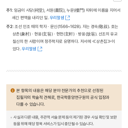
주1
: 임금이 사당(祠堂), 서원(書院), 누문(樓門) 따위에 이름을 지어서
새긴 편액을 내리던 일.
우리말샘
주2
: 조선 인조 때의 학자ㆍ문신(1566~1628). 자는 경숙(敬叔). 호는
상촌(象村)ㆍ현옹(玄翁)ㆍ현헌(玄軒)ㆍ방옹(放翁). 선조의 유교
칠신의 한 사람이며 정주학자로 유명하다. 저서에 ≪상촌집≫이
있다.
우리말샘
본 항목의 내용은 해당 분야 전문가의 추천으로 선정된
집필자의 학술적 견해로, 한국학중앙연구원의 공식 입장과
다를 수 있습니다.
사실과 다른 내용, 주관적 서술 문제 등이 제기된 경우 사실 확인 및 보완
등을 위해 해당 항목 서비스가 임시 중단될 수 있습니다.