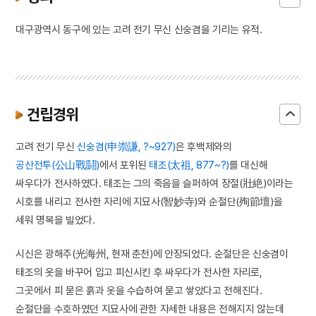
대구광역시 동구에 있는 고려 전기 무신 신숭겸을 기리는 유적.
건립경위
고려 전기 무신
신숭겸(申崇謙, ?~927)
은 후백제와의
공산전투(公山戰鬪)
에서 포위된
태조(太祖, 877~?)
를 대신해
싸우다가 전사하였다. 태조는 그의 죽음을 슬퍼하여 장절(壯絶)이라는
시호를 내리고 전사한 자리에 지묘사(智妙寺)와 순절단(殉節壇)을
세워 명복을 빌었다.
시신은 광해주(光海州, 현재 춘천)에 안장되었다. 순절단은 신숭겸이
태조의 옷을 바꾸어 입고 피신시킨 후 싸우다가 전사한 자리로,
그곳에서 피 묻은 흙과 옷을 수습하여 묻고 쌓았다고 전해진다.
순절단을 수호하였던 지묘사에 관한 자세한 내용은 전해지지 않는데