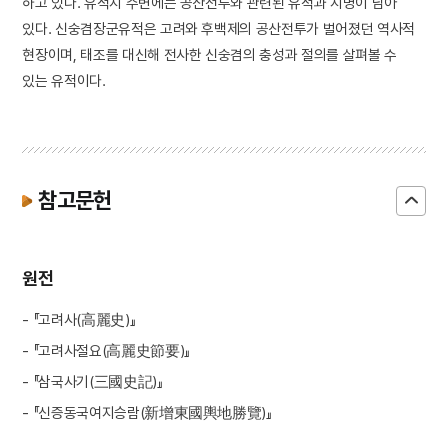
하고 있다. 유적지 주변에는 공산전투와 관련된 유적과 지명이 남아
있다. 신숭겸장군유적은 고려와 후백제의 공산전투가 벌어졌던 역사적
현장이며, 태조를 대신해 전사한 신숭겸의 충성과 절의를 살펴볼 수
있는 유적이다.
참고문헌
원전
- 『고려사(高麗史)』
- 『고려사절요(高麗史節要)』
- 『삼국사기(三國史記)』
- 『신증동국여지승람(新增東國輿地勝覽)』