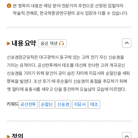
본 항목의 내용은 해당 분야 전문가의 추천으로 선정된 집필자의
학술적 견해로, 한국학중앙연구원의 공식 입장과 다를 수 있습니다.
내용 요약
음성 재생
신숭겸장군유적은 대구광역시 동구에 있는 고려 전기 무신 신숭겸을
기리는 유적이다. 공산전투에서 태조를 대신해 전사한 고려 개국공신
신숭겸을 기리기 위해 왕건이 공이 숨진 자리에 지묘사와 순절단을 세워
명복을 빌었다. 조선 후기 때 후손들이 신숭겸의 충절을 추모하기 위해
옛 절터에 표충사를 세우고 단을 중건하여 오늘날의 모습에 이르렀다.
키워드
공산전투
순절단
신숭겸
지묘사
태조
정의