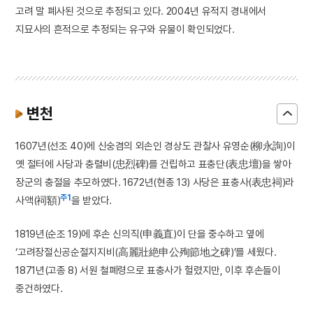
고려 말 폐사된 것으로 추정되고 있다. 2004년 유적지 경내에서
지묘사의 흔적으로 추정되는 유구와 유물이 확인되었다.
변천
1607년(선조 40)에 신숭겸의 외손인 경상도 관찰사 유영순(柳永詢)이
옛 절터에 사당과 충렬비(忠烈碑)를 건립하고 표충단(表忠壇)을 쌓아
장군의 충절을 추모하였다. 1672년(현종 13) 사당은 표충사(表忠祠)라
주1
사액(祠額)
을 받았다.
1819년(순조 19)에 후손 신의직(申義直)이 단을 중수하고 옆에
‘고려장절신공순절지지비(高麗壯絶申公殉節地之碑)’를 세웠다.
1871년(고종 8) 서원 철폐령으로 표충사가 헐렸지만, 이후 후손들이
중건하였다.