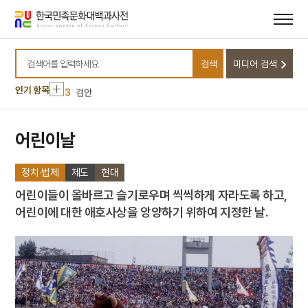
메뉴
본문
바로가기
바로가기
10
영도중학교
1
금성대군
검색
미디어 검색
2
나화랑
검색어를 입력하세요
3
검안
인기 항목
4
신구대학교
5
황후
어린이날
6
공민왕
정치·법제
제도
현대
7
기축옥사
8
닭띠
어린이들이 올바르고 슬기로우며 씩씩하게 자라도록 하고,
어린이에 대한 애호사상을 앙양하기 위하여 지정한 날.
9
심회
10
영도중학교
1
금성대군
2
나화랑
3
검안