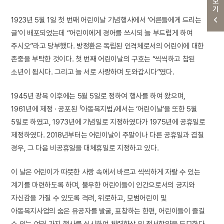
더보기
1923년 5월 1일 첫 번째 어린이날 기념행사에서 ‘어른들에게 드리는
글’이 배포되었는데 “어린이에게 경어를 쓰시되 늘 부드럽게 하여
주시오”라고 당부했다. 방정환은 독립된 인격체로서의 어린이에 대한
존중을 부탁한 것이다. 첫 번째 어린이날의 구호는 “씩씩하고 참된
소년이 됩시다. 그리고 늘 서로 사랑하며 도와갑시다”였다.
1945년 광복 이후에는 5월 5일로 정하여 행사를 하여 왔으며,
1961년에 제정 · 공포된 「아동복지법」에서는 ‘어린이날’을 또한 5월
5일로 하였고, 1973년에 기념일로 지정하였다가 1975년에 공휴일로
제정하였다. 2018년부터는 어린이날이 주말이나 다른 공휴일과 겹칠
경우, 그 다음 비공휴일을 대체휴일로 지정하고 있다.
이 날은 어린이가 따뜻한 사랑 속에서 바르고 씩씩하게 자랄 수 있는
계기를 마련하도록 하며, 불우한 어린이들이 인간으로서의 긍지와
자신감을 가질 수 있도록 격려, 위로하고, 모범어린이 및
아동복지사업의 숨은 유공자를 발굴, 표창하는 한편, 어린이들이 즐길
수 있는 여러 가지 행사를 실시하여 체력향상 및 정서함양을 도모한다.