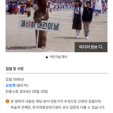
4
신구대학교
5
황후
6
공민왕
7
기축옥사
8
닭띠
9
심회
미디어 정보
10
영도중학교
어린이날 행사
집필 및 수정
집필 1995년
김경제
(총무처)
최종수정 2024년 05월 30일
본 항목의 내용은 해당 분야 전문가의 추천으로 선정된 집필자의
학술적 견해로, 한국학중앙연구원의 공식 입장과 다를 수 있습니다.