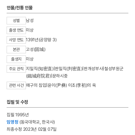
3
가평 이곡리 집터
인물/전통 인물
4
갑신정변
남성
성별
5
금성대군
미상
출생 연도
6
김창준
1391년(공양왕 3)
7
명량대첩
사망 연도
8
물레방아
고성(固城)
본관
9
서울은로초등학교
미상
출생지
10
성학십도
지밀직(知密直)|판밀직(判密直)|판개성부사|철성부원군
주요 관직
(鐵城府院君)|문하시중
왜구의 침입|윤이(尹彝) 이초(李初)의 옥
관련 사건
집필 및 수정
집필 1995년
임영정
(동국대학교, 한국사)
최종수정 2023년 02월 07일