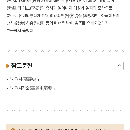
면하고 1390년(공양 2) 4월 철원에 유배되었다. 1390년 5월 윤이
(尹彝)와 이초(李初)의 옥사가 일어나자 이성계 일파의 모함으로
충주로 유배되었다가 11월 외방종편(外方從便)되었지만, 이듬해 5월
낭사(郎舍) 허응(許應) 등의 탄핵을 받아 충주로 유배되었다가
그곳에서 죽었다.
참고문헌
- 『고려사(高麗史)』
- 『고려사절요(高麗史節要)』