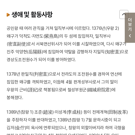
생애 및 활동사항
더보기
공민왕 때 여러 관직을 거쳐 밀직부사에 이르렀다. 1376년(우왕 2)
왜구가 덕적도·자연도(紫燕島)의 두 섬에 침입하자, 밀직부사
(密直副使)로서 서북면선위사가 되어 이를 시찰하였으며, 다시 왜구가
진주 악양현(岳陽縣)에 침입하여 약탈을 감행하자 지밀직(知密直)으로
경상도조전원수가 되어 이를 방어하였다.
1378년 판밀직(判密直)으로서 전라도의 조전원수를 겸하여 연산에
침입한 왜구를 격퇴하였고, 이듬해 4월 판개성부사로서 그의 딸이
우왕의 근비(謹妃)로 책봉됨으로써 철성부원군(鐵城府院君)에
봉해졌다.
1389년(창왕 1) 조준(趙浚)·이성계(李成桂) 등이 전제개혁(田制改革)
을 주장하자 이를 반대하였고, 1389년(창왕 1) 7월 문하시중이 되고
김저(金佇)의 옥사에 연루되었으나, 창왕의 외할아버지라 하여 극형을