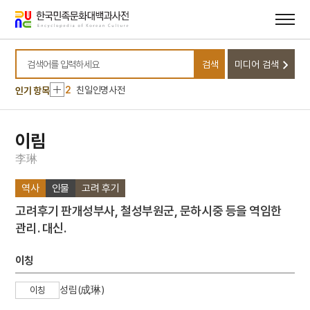
메뉴
본문
바로가기
바로가기
10
성학십도
검색
미디어 검색
1
대정실업친목회
검색어를 입력하세요
2
친일인명사전
인기 항목
3
가평 이곡리 집터
4
갑신정변
이림
5
금성대군
李
琳
6
김창준
역사
인물
고려 후기
7
명량대첩
고려후기 판개성부사, 철성부원군, 문하시중 등을 역임한
8
물레방아
관리. 대신.
9
서울은로초등학교
10
성학십도
이칭
1
대정실업친목회
성림(成琳)
이칭
2
친일인명사전