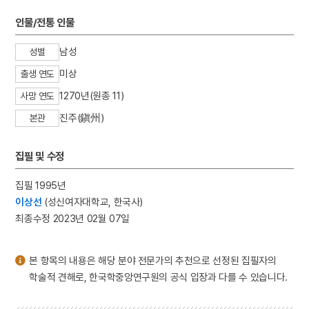
3
돌리네
인물/전통 인물
4
백제문화제
5
사주단자
남성
성별
6
설
미상
출생 연도
7
설빔
1270년(원종 11)
사망 연도
8
세배
진주(鎭州)
본관
9
송만재
10
십일면 관음보살상
집필 및 수정
집필 1995년
이상선
(성신여자대학교, 한국사)
최종수정 2023년 02월 07일
본 항목의 내용은 해당 분야 전문가의 추천으로 선정된 집필자의
학술적 견해로, 한국학중앙연구원의 공식 입장과 다를 수 있습니다.