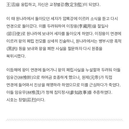
王淐)을 옹립하고, 자신은 교정별감(敎定別監)이 되었다.
이 때 원나라에서 돌아오던 세자가 압록강에 이르러 소식을 듣고 다시
연경으로 돌아갔다. 이를 두려워하여 이장용(李藏用)을 절일사
(節日使)로 원나라에 보내어 세자를 돌아오게 하였다. 이장용이 연경에
이르러 왕의 폐립 전모를 상세히 진술하니, 원나라에서는 병부시랑 흑적
(黑的) 등을 보내와 왕을 폐한 사실을 힐문하자 다시 원종을
복위시켰다.
이듬해에 왕이 연경에 들어가니 왕의 폐립사실을 누설할까 두려워 아들
임유간(林惟幹)으로 하여금 호종하게 했으나, 원제(元帝)가 직접
연경에 들어와서 진상을 해명하라 하였으므로 이를 근심하다가 죽었다.
아들 임유무(林惟茂)가 청해 참지정사(參知政事)를 추증하였다.
시호는 장렬(莊烈)이다.