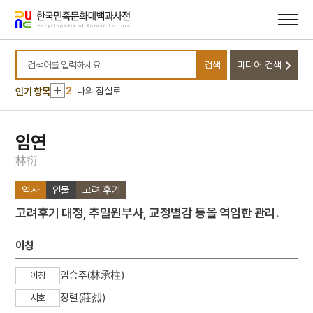
메뉴
본문
바로가기
바로가기
10
십일면 관음보살상
검색
미디어 검색
1
금성대군
검색어를 입력하세요
2
나의 침실로
인기 항목
3
돌리네
4
백제문화제
임연
5
사주단자
林
衍
6
설
역사
인물
고려 후기
7
설빔
고려후기 대정, 추밀원부사, 교정별감 등을 역임한 관리.
8
세배
9
송만재
이칭
10
십일면 관음보살상
임승주(林承柱)
이칭
1
금성대군
장렬(莊烈)
시호
2
나의 침실로