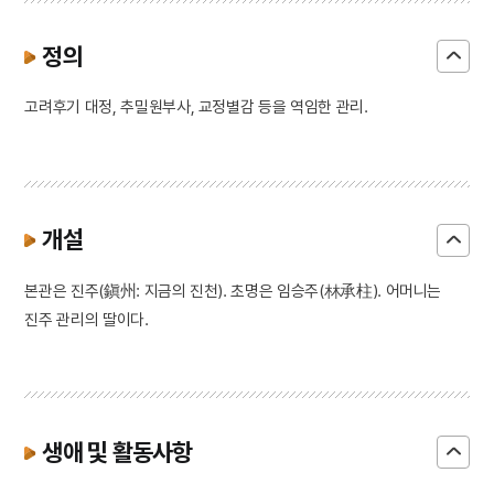
정의
고려후기 대정, 추밀원부사, 교정별감 등을 역임한 관리.
개설
본관은 진주(鎭州: 지금의 진천). 초명은 임승주(林承柱). 어머니는
진주 관리의 딸이다.
생애 및 활동사항