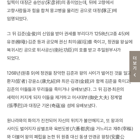
일찍이 대장군 송언상(宋彦祥)의 종이었는데, 뒤에 고향에서
고향사람들과 힘을 합쳐 몽고병을 물리친 공으로 대정(隊正)에
임명되었다.
그 뒤 김준(金俊)의 신임을 받아 권세를 부리다가 1258년(고종 45)에
유경(柳璥)·김준 등과 공모해 권신 최의(崔竩)를 죽이고, 정권을 왕실에
복귀시킨 공으로 위사공신(衛社功臣)의 호를 받고 추밀원부사가
되었다.
더보기
1268년(원종 9)에 정권을 장악한 김준과 왕의 사이가 벌어진 것을 알고
환자(宦者) 강윤소(康允紹)와 최은·김경(金鏡)과 함께 김준을 죽이고,
김준의 아들들과 무리들을 죽이거나 유배보냈다. 그 뒤 김경·최은의
세력이 커지게 되자 이들을 제거하고 어사대부(御史大夫) 장계열
(張季烈)과 대장군 기온(奇蘊)을 섬에 유배보냈다.
원나라와의 화의가 진전되어 자신의 위치가 불안해지고, 또 왕과의
사이도 벌어지자 삼별초와 육번도방(六番都房)을 거느리고 재추(宰樞)
와 더불어 왕의 폐립을 논한 뒤 원종 대신 동생 안경공 왕창(安慶公